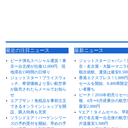
最近の注目ニュース
最新ニュース
ピーチ弾丸スペシャル運賃！東
ジェットスタージャパン！
京ー台北便が往復12,000円、現
京・名古屋・大阪ーマニラ
地滞在15時間の日帰り
順次就航、運賃は最安8,50
ジェットスター！プライスウォ
香港エクスプレス！1,000
ッチ、希望価格より安い航空券
セールを開始、8,400席限
が販売されたらメールでお知ら
い者勝ち
せ
ピーチ！2016年初売りセー
エアプサン！免税品を事前注文
報、4月〜6月搭乗分の航空
できるオンラインショップを開
最安2,000円
設、購入特典も充実
Vエア！タイムセール、早
ソラシドエア！バーゲンシリー
約で名古屋ー台北便の航空
ズの予約受付を開始、早めの予
片道最安3,300円