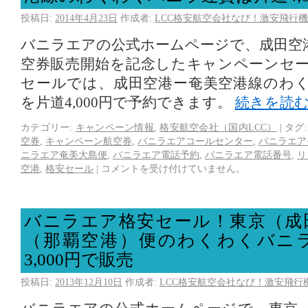
投稿日:
2014年4月23日
作成者:
LCC格安航空会社なび！激安飛行機
バニラエアの公式ホームページで、成田空
空券販売開始を記念したキャンペーンセ
セールでは、成田空港ー奄美空港線のわ
を片道4,000円で予約できます。
続きを読
カテゴリー:
キャンペーン情報
,
格安航空会社（国内LCC）
|
タグ:
空券
,
キャンペーン航空券
,
バニラエアコールセンター
,
バニラエア
ニラエア奄美大島便
,
バニラエア電話予約
,
バニラエア電話番号
,
リ
空港
,
格安セール
|
コメントを受け付けていません。
バニラエア格安セール！東京（成
（那覇空港）便のわくわくバニ
3,000円で販売
投稿日:
2013年12月10日
作成者:
LCC格安航空会社なび！激安飛行