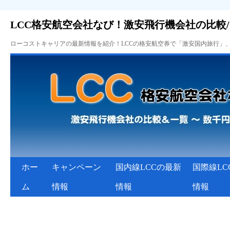
LCC格安航空会社なび！激安飛行機会社の比較
ローコストキャリアの最新情報を紹介！LCCの格安航空券で「激安国内旅行」
ホー
キャンペーン
国内線LCCの最新
国際線LC
ム
情報
情報
情報