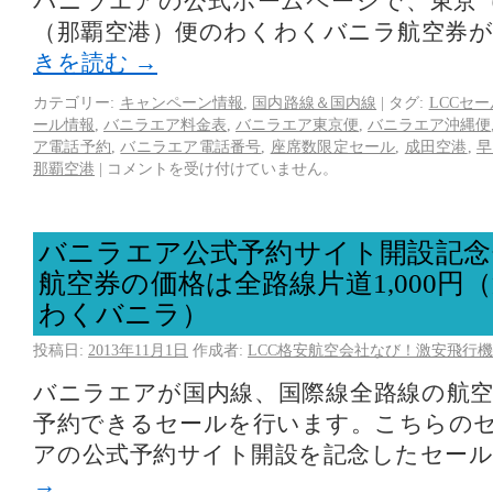
バニラエアの公式ホームページで、東京
（那覇空港）便のわくわくバニラ航空券
きを読む
→
カテゴリー:
キャンペーン情報
,
国内路線＆国内線
|
タグ:
LCCセー
ール情報
,
バニラエア料金表
,
バニラエア東京便
,
バニラエア沖縄便
ア電話予約
,
バニラエア電話番号
,
座席数限定セール
,
成田空港
,
早
那覇空港
|
コメントを受け付けていません。
バニラエア公式予約サイト開設記念
航空券の価格は全路線片道1,000円
わくバニラ）
投稿日:
2013年11月1日
作成者:
LCC格安航空会社なび！激安飛行機
バニラエアが国内線、国際線全路線の航空券
予約できるセールを行います。こちらの
アの公式予約サイト開設を記念したセー
→