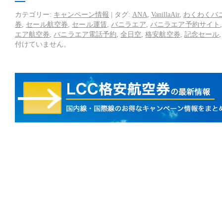
カテゴリー:
キャンペーン情報
|
タグ:
ANA
,
VanillaAir
,
わくわくバ
券
,
セール航空券
,
セール運賃
,
バニラエア
,
バニラエア予約サイト
エア航空券
,
バニラエア電話予約
,
全日空
,
格安航空券
,
記念セール
付けていません。