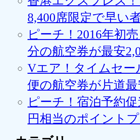
香港エクスプレス！1
8,400席限定で早い
ピーチ！2016年初
分の航空券が最安2,0
Vエア！タイムセー
便の航空券が片道最安3
ピーチ！宿泊予約促進
円相当のポイントプ