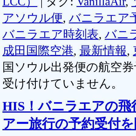
LCC）
|
タグ:
VanillaAir
,
アソウル便
,
バニラエア
バニラエア時刻表
,
バニ
成田国際空港
,
最新情報
,
国ソウル出発便の航空券
受け付けていません。
HIS！バニラエアの
アー旅行の予約受付を開