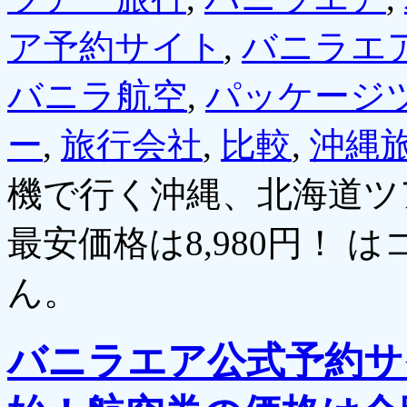
ア予約サイト
,
バニラエ
バニラ航空
,
パッケージ
ー
,
旅行会社
,
比較
,
沖縄
機で行く沖縄、北海道ツ
最安価格は8,980円！ は
ん。
バニラエア公式予約サ