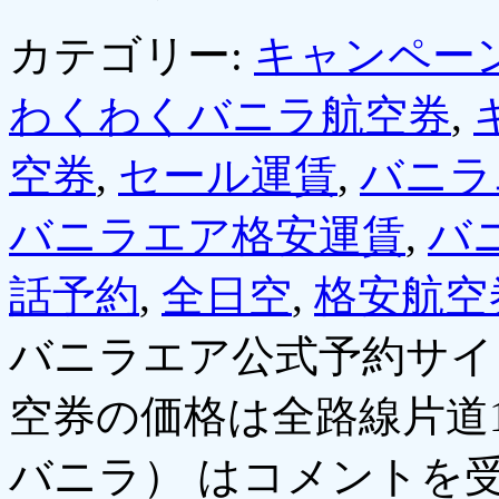
カテゴリー:
キャンペー
わくわくバニラ航空券
,
空券
,
セール運賃
,
バニラ
バニラエア格安運賃
,
バ
話予約
,
全日空
,
格安航空
バニラエア公式予約サイ
空券の価格は全路線片道1
バニラ） は
コメントを