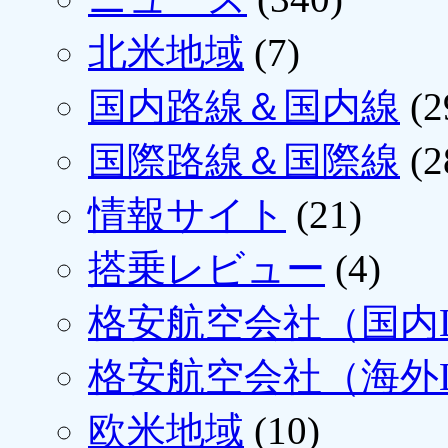
北米地域
(7)
国内路線＆国内線
(2
国際路線＆国際線
(2
情報サイト
(21)
搭乗レビュー
(4)
格安航空会社（国内L
格安航空会社（海外L
欧米地域
(10)