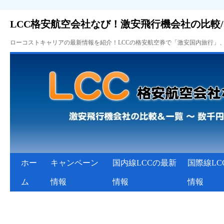
LCC格安航空会社なび！激安飛行機会社の比較
ローコストキャリアの最新情報を紹介！LCCの格安航空券で「激安国内旅行」
ホー
キャンペーン
国内線LCCの最新
国際線LC
ム
情報
情報
情報