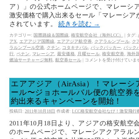
ア）」の公式ホームページで、マレーシ
激安価格で購入出来るセール「マレーシア
されています。
続きを読む
→
カテゴリー:
国際路線＆国際線
,
格安航空会社（海外LCC）
|
タグ:
アX
,
エアアジア国際線
,
エアアジア航空券
,
クアラルンプール
,
ク
ラルンプール空港
,
クチン
,
コタキナバル
,
バックパッカー
,
バック
行
,
ペナン
,
マレーシア
,
最安価格
,
月曜セール
,
格安航空券
,
海外
燃油サーチャージ無料
,
航空券セール
|
コメントを受け付けていま
エアアジア（AirAsia）！マレー
ール〜ジョホールバル便の航空券を
約出来るキャンペーンを開始！
投稿日:
2011年10月18日
作成者:
LCC格安航空会社なび！激安飛行
2011年10月18日より、アジアの格安航
のホームページで、マレーシアクアラル