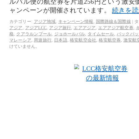
ルバル便の航空券を片道256円という激安
ャンペーンが開催されています。
続きを
カテゴリー:
アジア地域
,
キャンペーン情報
,
国際路線＆国際線
|
タ
アジア
,
アジアLCC
,
アジア旅行
,
エアアジア
,
エアアジア航空券
,
格
,
クアラルンプール
,
ジョホールバル
,
タイムセール
,
バックパッ
マレーシア
,
周遊旅行
,
日本語
,
格安航空会社
,
格安航空券
,
激安航
けていません。