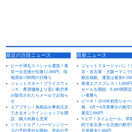
最近の注目ニュース
最新ニュース
ピーチ弾丸スペシャル運賃！東
ジェットスタージャパン！
京ー台北便が往復12,000円、現
京・名古屋・大阪ーマニラ
地滞在15時間の日帰り
順次就航、運賃は最安8,50
ジェットスター！プライスウォ
香港エクスプレス！1,000
ッチ、希望価格より安い航空券
セールを開始、8,400席限
が販売されたらメールでお知ら
い者勝ち
せ
ピーチ！2016年初売りセー
エアプサン！免税品を事前注文
報、4月〜6月搭乗分の航空
できるオンラインショップを開
最安2,000円
設、購入特典も充実
Vエア！タイムセール、早
ソラシドエア！バーゲンシリー
約で名古屋ー台北便の航空
ズの予約受付を開始、早めの予
片道最安3,300円