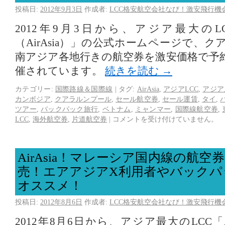
投稿日:
2012年9月3日
作成者:
LCC格安航空会社なび！激安飛行機
2012年9月3日から、アジア最大の
（AirAsia）」の公式ホームページで、
南アジア各地行きの航空券を激安価格で予
催されています。
続きを読む
→
カテゴリー:
国際路線＆国際線
|
タグ:
AirAsia
,
アジアLCC
,
アジア
カンボジア
,
クアラルンプール
,
セール航空券
,
セール運賃
,
タイ
,
ツアー
,
バックパック旅行
,
ベトナム
,
ミャンマー
,
国際線航空券
,
LCC
,
海外航空券
,
片道航空券
|
コメントを受け付けていません。
AirAsia！マレーシア国内線の航
売！エアアジアX利用者やバックパ
オススメ！
投稿日:
2012年8月6日
作成者:
LCC格安航空会社なび！激安飛行機
2012年8月6日から、アジア最大のLCC「A