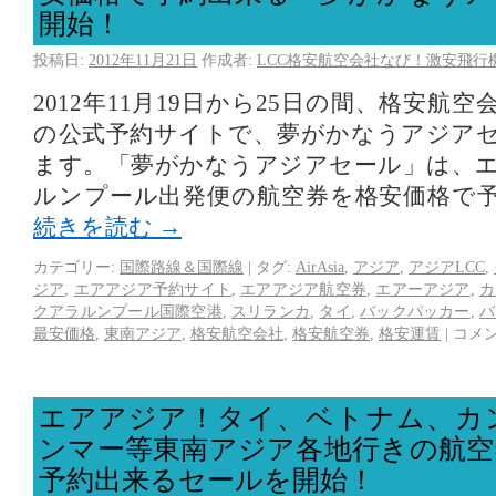
開始！
投稿日:
2012年11月21日
作成者:
LCC格安航空会社なび！激安飛行
2012年11月19日から25日の間、格安航
の公式予約サイトで、夢がかなうアジア
ます。「夢がかなうアジアセール」は、
ルンプール出発便の航空券を格安価格で
続きを読む
→
カテゴリー:
国際路線＆国際線
|
タグ:
AirAsia
,
アジア
,
アジアLCC
,
ジア
,
エアアジア予約サイト
,
エアアジア航空券
,
エアーアジア
,
カ
クアラルンプール国際空港
,
スリランカ
,
タイ
,
バックパッカー
,
バ
最安価格
,
東南アジア
,
格安航空会社
,
格安航空券
,
格安運賃
|
コメ
エアアジア！タイ、ベトナム、カ
ンマー等東南アジア各地行きの航空
予約出来るセールを開始！