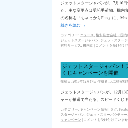
ジェットスタージャパンが、7月16
た。主な変更点は受託手荷物、機内食
の名称を「ちゃっかりPlus」に、M
続きを読む
→
カテゴリー:
ニュース
,
格安航空会社（国内L
ジェットスタージャパン
,
ジェットスタージ
有料サービス
,
機内食
|
コメントを受け付け
ジェットスタージャパン！
くじキャンペーンを開催
投稿日:
2013年12月17日
作成者:
LCC格安
ジェットスタージャパンが、12月13
ャーが抽選で当たる、スピードくじ
カテゴリー:
キャンペーン情報
|
タグ:
Face
スタージャパン
,
ジェットスターバウチャー
キャンペーン
|
コメントを受け付けていませ