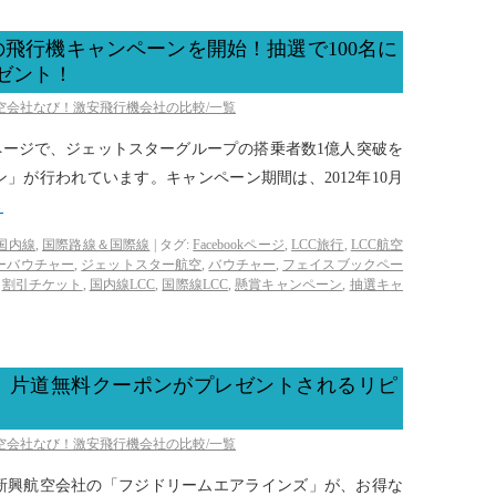
飛行機キャンペーンを開始！抽選で100名に
ゼント！
航空会社なび！激安飛行機会社の比較/一覧
okページで、ジェットスターグループの搭乗者数1億人突破を
」が行われています。キャンペーン期間は、2012年10月
→
国内線
,
国際路線＆国際線
|
タグ:
Facebookページ
,
LCC旅行
,
LCC航空
ーバウチャー
,
ジェットスター航空
,
バウチャー
,
フェイスブックペー
,
割引チケット
,
国内線LCC
,
国際線LCC
,
懸賞キャンペーン
,
抽選キャ
！片道無料クーポンがプレゼントされるリピ
！
航空会社なび！激安飛行機会社の比較/一覧
新興航空会社の「フジドリームエアラインズ」が、お得な