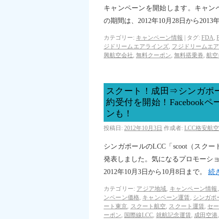
キャンペーンを開始します。キャン
の期間は、2012年10月28日から201
カテゴリー:
キャンペーン情報
|
タグ:
FDA
,
ジドリームエアラインズ
,
フジドリームエ
興航空会社
,
無料クーポン
,
無料搭乗券
,
航空
スクート！成田⇒シンガポ
約受付を開始！Faceboo
ンも！
投稿日:
2012年10月3日
作成者:
LCC格安航
シンガポールのLCC「scoot（ス
発表しました。気になるプロモーション
2012年10月3日から10月8日まで。
続
カテゴリー:
アジア地域
,
キャンペーン情報
ンペーン価格
,
キャンペーン運賃
,
シンガポ
ート東京
,
スクート航空
,
スクート運賃
,
セ
ーポン
,
国際線LCC
,
就航記念運賃
,
成田空港