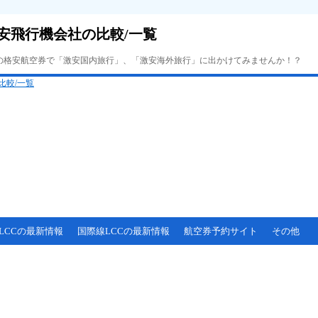
安飛行機会社の比較/一覧
Cの格安航空券で「激安国内旅行」、「激安海外旅行」に出かけてみませんか！？
LCCの最新情報
国際線LCCの最新情報
航空券予約サイト
その他