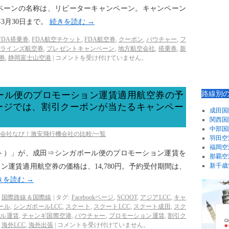
ペーンの名称は、リピーターキャンペーン。キャンペーン
3年3月30日まで。
続きを読む
→
FDA搭乗券
,
FDA航空チケット
,
FDA航空券
,
クーポン
,
バウチャー
,
フ
アラインズ航空券
,
プレゼントキャンペーン
,
地方航空会社
,
搭乗券
,
新
券
,
静岡富士山空港
|
コメントを受け付けていません。
路線別
ール便のプロモーション運賃適用航空券の予
kページでは、割引クーポンが当たるキャンペー
成田国
関西国
中部国
空会社なび！激安飛行機会社の比較/一覧
羽田空
福岡空
クート）」が、成田⇒シンガポール便のプロモーション運賃を
那覇空
新千歳
運賃適用航空券の価格は、14,780円。予約受付期間は、
きを読む
→
,
国際路線＆国際線
|
タグ:
Facebookページ
,
SCOOT
,
アジアLCC
,
キャ
ール
,
シンガポールLCC
,
スクート
,
スクートLCC
,
スクート成田
,
スク
ール運賃
,
チャンギ国際空港
,
バウチャー
,
プロモーション運賃
,
割引ク
,
海外LCC
,
海外出張
|
コメントを受け付けていません。