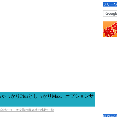
フリー
っかりPlusとしっかりMax、オプションサ
空会社なび！激安飛行機会社の比較/一覧
航空会