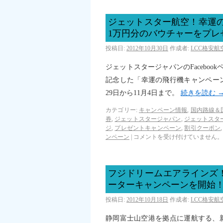
ジェットスター航空！幸運の
1万円分のバウチャーをプレ
投稿日:
2012年10月30日
作成者:
LCC格安
ジェットスタージャパンのFacebo
記念した「幸運の飛行機キャンペーン
29日から11月4日まで。
続きを読む
カテゴリー:
キャンペーン情報
,
国内路線＆
券
,
ジェットスタージャパン
,
ジェットスタ
ジ
,
プレゼントキャンペーン
,
割引クーポン
ンペーン
|
コメントを受け付けていません。
フジドリームエアラインズ
ーターキャンペーンを開始
投稿日:
2012年10月18日
作成者:
LCC格安
静岡富士山空港を拠点に運航する、