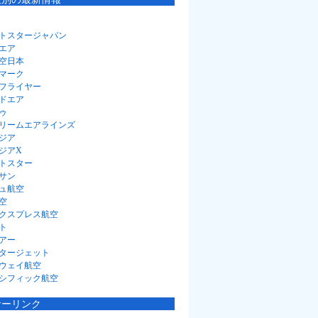
トスタージャパン
エア
空日本
マーク
フライヤー
ドエア
ゥ
リームエアラインズ
ジア
ジアX
トスター
サン
ュ航空
空
クスプレス航空
ト
アー
タージェット
ウェイ航空
シフィック航空
サーリンク