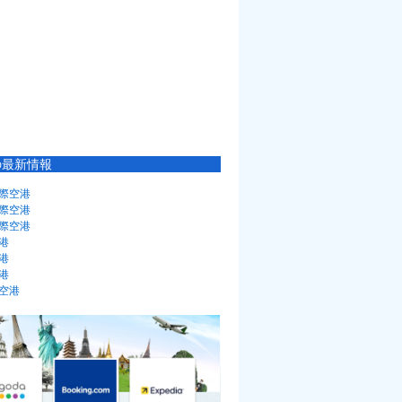
の最新情報
際空港
際空港
際空港
港
港
港
空港