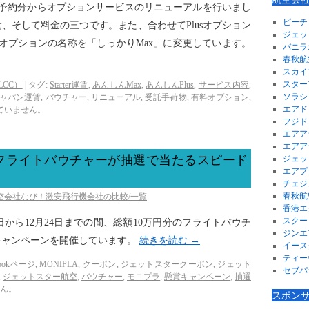
日予約分からオプションサービスのリニューアルを行いまし
ピーチ
、そして料金の三つです。また、合わせてPlusオプション
ジェッ
axオプションの名称を「しっかりMax」に変更しています。
バニラ
春秋航
スカイ
スター
CC）
|
タグ:
Starter運賃
,
あんしんMax
,
あんしんPlus
,
サービス内容
,
ソラシ
ャパン運賃
,
バウチャー
,
リニューアル
,
受託手荷物
,
有料オプション
,
エアド
ていません。
フジド
エアア
エアア
フライトバウチャーが抽選で当たるスピード
ジェッ
エアプ
チェジ
春秋航
航空会社なび！激安飛行機会社の比較/一覧
香港エ
スクー
日から12月24日までの間、総額10万円分のフライトバウチ
ジンエ
キャンペーンを開催しています。
続きを読む
→
イース
ティー
bookページ
,
MONIPLA
,
クーポン
,
ジェットスタークーポン
,
ジェット
セブパ
,
ジェットスター航空
,
バウチャー
,
モニプラ
,
懸賞キャンペーン
,
抽選
ん。
スポン