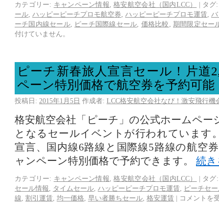
カテゴリー:
キャンペーン情報
,
格安航空会社（国内LCC）
|
タグ:
ール
,
ハッピーピーチプロモ航空券
,
ハッピーピーチプロモ運賃
,
バ
ーチ国内線セール
,
ピーチ国際線セール
,
価格比較
,
期間限定セー
付けていません。
ピーチ新春旅人宣言セール！片道2,
ペーン特別価格で航空券を予約可能
投稿日:
2015年1月5日
作成者:
LCC格安航空会社なび！激安飛行機
格安航空会社「ピーチ」の公式ホームページ
となるセールイベントが行われています
宣言、国内線6路線と国際線5路線の航空券を
ャンペーン特別価格で予約できます。
続き
カテゴリー:
キャンペーン情報
,
格安航空会社（国内LCC）
|
タグ:
セール情報
,
タイムセール
,
ハッピーピーチプロモ運賃
,
ピーチセー
線
,
割引運賃
,
均一価格
,
早い者勝ちセール
,
格安運賃
|
コメントを