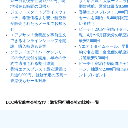
京ー台北便が往復12,000円、現
京・名古屋・大阪ーマニラ
地滞在15時間の日帰り
順次就航、運賃は最安8,50
ジェットスター！プライスウォ
香港エクスプレス！1,000
ッチ、希望価格より安い航空券
セールを開始、8,400席限
が販売されたらメールでお知ら
い者勝ち
せ
ピーチ！2016年初売りセー
エアプサン！免税品を事前注文
報、4月〜6月搭乗分の航空
できるオンラインショップを開
最安2,000円
設、購入特典も充実
Vエア！タイムセール、早
ソラシドエア！バーゲンシリー
約で名古屋ー台北便の航空
ズの予約受付を開始、早めの予
片道最安3,300円
約で適用される割引運賃
ピーチ！宿泊予約促進キャ
香港エクスプレス！最安運賃は
ーン、抽選で2,000円相当
片道6,090円、就航予定の広島ー
ントプレゼント
香港便もセール対象
LCC格安航空会社なび！激安飛行機会社の比較/一覧