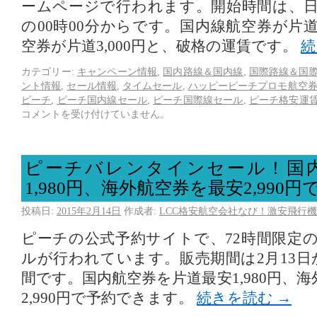
ームページで行われます。開始時間は、
の00時00分からです。国内線航空券が片道2
空券が片道3,000円と、破格の運賃です。
続
カテゴリー:
キャンペーン情報
,
国内路線＆国内線
,
国際路線＆国
ント情報
,
セール情報
,
タイムセール
,
ハッピーピーチプロモ航空
ピーチ
,
ピーチ国内線セール
,
ピーチ国際線セール
,
ピーチ格安運
コメントを受け付けていません。
ピーチバレンタインセール！国
1,980円、海外航空券を最安2,990
投稿日:
2015年2月14日
作成者:
LCC格安航空会社なび！激安飛行機
ピーチの公式予約サイトで、72時間限定
ルが行われています。販売期間は2月13日
間です。国内航空券を片道最安1,980円、
2,990円で予約できます。
続きを読む
→