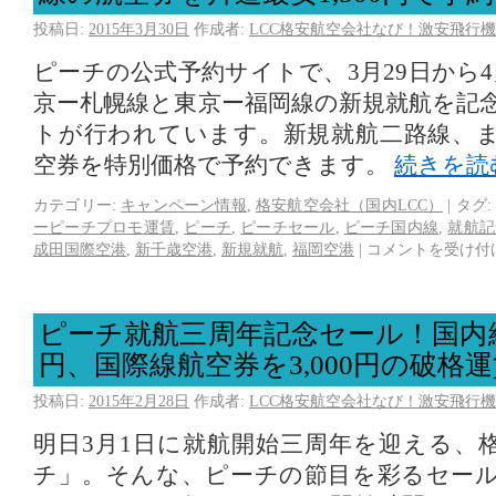
投稿日:
2015年3月30日
作成者:
LCC格安航空会社なび！激安飛行機
ピーチの公式予約サイトで、3月29日から
京ー札幌線と東京ー福岡線の新規就航を記
トが行われています。新規就航二路線、
空券を特別価格で予約できます。
続きを読
カテゴリー:
キャンペーン情報
,
格安航空会社（国内LCC）
|
タグ:
ーピーチプロモ運賃
,
ピーチ
,
ピーチセール
,
ピーチ国内線
,
就航記
成田国際空港
,
新千歳空港
,
新規就航
,
福岡空港
|
コメントを受け付
ピーチ就航三周年記念セール！国内線航
円、国際線航空券を3,000円の破格
投稿日:
2015年2月28日
作成者:
LCC格安航空会社なび！激安飛行機
明日3月1日に就航開始三周年を迎える、
チ」。そんな、ピーチの節目を彩るセー