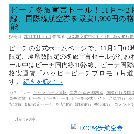
ピーチ冬旅宣言セール！11月〜2
線、国際線航空券を最安1,990円の
能
投稿日:
2014年11月5日
作成者:
LCC格安航空会社なび！激安飛行機
ピーチの公式ホームページで、11月6日0
限定、座席数限定の冬旅宣言セールが行わ
ール中はピーチ国内線10路線、ピーチ国際
格安運賃「ハッピーピーチプロモ（片道
す。
続きを読む
→
カテゴリー:
キャンペーン情報
,
国内路線＆国内線
,
国際路線＆国
ロモ運賃
,
ピーチ
,
ピーチセール
,
ピーチ公式サイト
,
台湾旅行
,
座
安運賃
,
期間限定セール
,
格安運賃
,
韓国旅行
,
香港旅行
|
コメント
←
以前の投稿