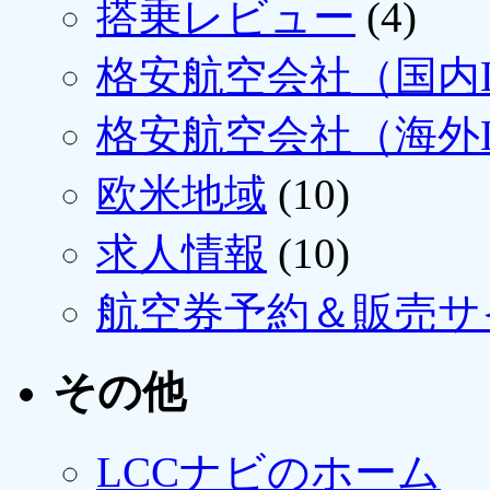
搭乗レビュー
(4)
格安航空会社（国内L
格安航空会社（海外L
欧米地域
(10)
求人情報
(10)
航空券予約＆販売サ
その他
LCCナビのホーム