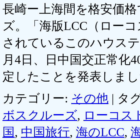
長崎ー上海間を格安価格
ズ。「海版LCC（ロー
されているこのハウステン
月4日、日中国交正常化
定したことを発表しま
カテゴリー:
その他
|
タグ
ボスクルーズ
,
ローコス
国
,
中国旅行
,
海のLCC
,