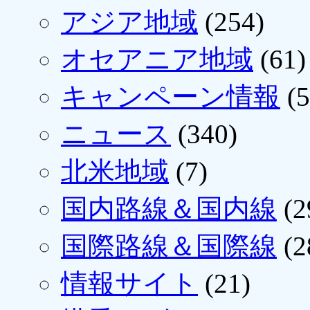
アジア地域
(254)
オセアニア地域
(61)
キャンペーン情報
(5
ニュース
(340)
北米地域
(7)
国内路線＆国内線
(2
国際路線＆国際線
(2
情報サイト
(21)