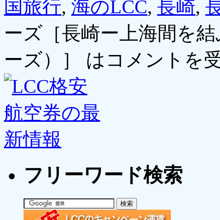
国旅行
,
海のLCC
,
長崎
,
ーズ［長崎ー上海間を結
ーズ）］ は
コメントを
フリーワード検索