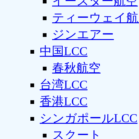
イースター航空
ティーウェイ航
ジンエアー
中国LCC
春秋航空
台湾LCC
香港LCC
シンガポールLCC
スクート