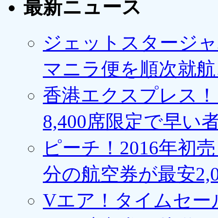
最新ニュース
ジェットスタージャ
マニラ便を順次就航、
香港エクスプレス！1
8,400席限定で早い
ピーチ！2016年初
分の航空券が最安2,0
Vエア！タイムセー