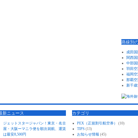
路線別
成田国
関西国
中部国
羽田空
福岡空
那覇空
新千歳
最新ニュース
カテゴリ
ジェットスタージャパン！東京・名古
PEX（正規割引航空券）
(10)
屋・大阪ーマニラ便を順次就航、運賃
TIPS
(13)
は最安8,500円
お知らせ情報
(45)