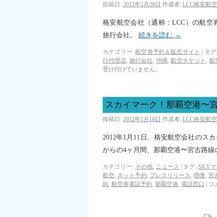
投稿日:
2012年2月28日
作成者:
LCC格安航
格安航空会社（通称：LCC）の航
旅行会社。
続きを読む
→
カテゴリー:
航空券予約＆販売サイト
|
タグ
行代理店
,
旅行会社
,
沖縄
,
航空チケット
,
航
受け付けていません。
スカイマーク！那覇空港〜
投稿日:
2012年1月18日
作成者:
LCC格安航
2012年1月11日、格安航空会社のス
からの4ヶ月間、那覇空港〜宮古路
カテゴリー:
その他
,
ニュース
|
タグ:
SKY
航空
,
ネット予約
,
プレスリリース
,
増便
,
宮
約
,
航空券電話予約
,
那覇空港
,
電話窓口
|
コ