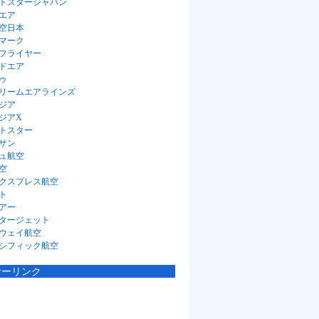
トスタージャパン
エア
空日本
マーク
フライヤー
ドエア
ゥ
リームエアラインズ
ジア
ジアX
トスター
サン
ュ航空
空
クスプレス航空
ト
アー
タージェット
ウェイ航空
シフィック航空
サーリンク