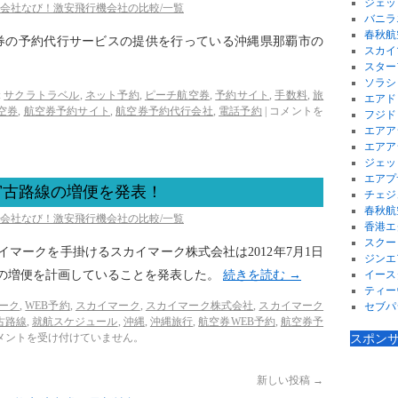
ジェッ
空会社なび！激安飛行機会社の比較/一覧
バニラ
春秋航
空券の予約代行サービスの提供を行っている沖縄県那覇市の
スカイ
スター
ソラシ
:
サクラトラベル
,
ネット予約
,
ピーチ航空券
,
予約サイト
,
手数料
,
旅
エアド
空券
,
航空券予約サイト
,
航空券予約代行会社
,
電話予約
|
コメントを
フジド
エアア
エアア
ジェッ
エアプ
宮古路線の増便を発表！
チェジ
春秋航
空会社なび！激安飛行機会社の比較/一覧
香港エ
スクー
カイマークを手掛けるスカイマーク株式会社は2012年7月1日
ジンエ
線の増便を計画していることを発表した。
続きを読む
→
イース
ティー
マーク
,
WEB予約
,
スカイマーク
,
スカイマーク株式会社
,
スカイマーク
セブパ
古路線
,
就航スケジュール
,
沖縄
,
沖縄旅行
,
航空券WEB予約
,
航空券予
メントを受け付けていません。
スポン
新しい投稿
→