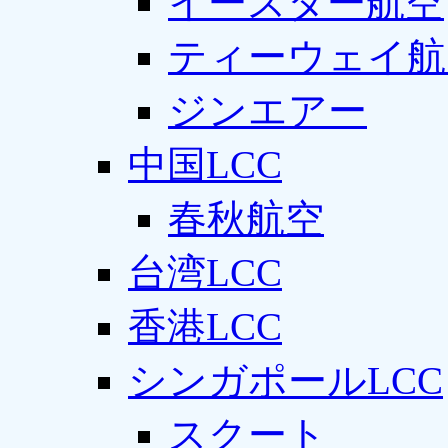
イースター航空
ティーウェイ航
ジンエアー
中国LCC
春秋航空
台湾LCC
香港LCC
シンガポールLCC
スクート