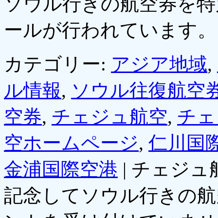
ソウル行きの航空券を特
ールが行われています
カテゴリー:
アジア地域
,
ル情報
,
ソウル往復航空
空券
,
チェジュ航空
,
チェ
空ホームページ
,
仁川国
金浦国際空港
|
チェジュ
記念してソウル行きの航