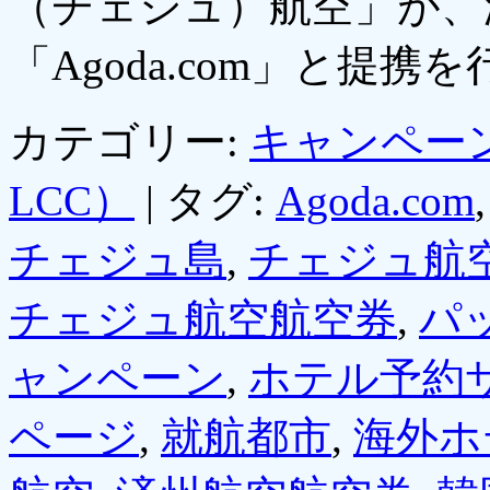
（チェジュ）航空」が、
「Agoda.com」と提
カテゴリー:
キャンペー
LCC）
|
タグ:
Agoda.com
チェジュ島
,
チェジュ航
チェジュ航空航空券
,
パ
ャンペーン
,
ホテル予約
ページ
,
就航都市
,
海外ホ