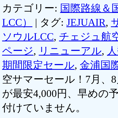
カテゴリー:
国際路線＆
LCC）
|
タグ:
JEJUAIR
,
ソウルLCC
,
チェジュ航
ページ
,
リニューアル
,
人
期間限定セール
,
金浦国
空サマーセール！7月、
が最安4,000円、早めの
付けていません。