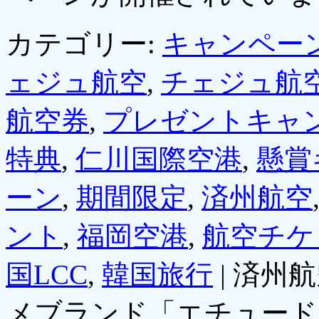
カテゴリー:
キャンペー
ェジュ航空
,
チェジュ航
航空券
,
プレゼントキャ
特典
,
仁川国際空港
,
懸賞
ーン
,
期間限定
,
済州航空
ント
,
福岡空港
,
航空チケ
国LCC
,
韓国旅行
|
済州航
メブランド「エチュード