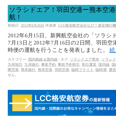
ソラシドエア！羽田空港ー熊本空港
航！
投稿日:
2012年6月26日
作成者:
LCC格安航空会社なび！激安飛行機
2012年6月15日、新興航空会社の「ソラシ
7月13日と2012年7月16日の2日間、羽
時便の運航を行うことを発表しました。
続
カテゴリー:
国内路線＆国内線
|
タグ:
ソラシドエア熊本
,
ソラシド
九州地方
,
九州旅行
,
事前予約
,
事前予約割引
,
割引運賃
,
国内線
,
国
際空港
,
熊本旅行
,
熊本空港
,
羽田空港
,
臨時フライト
,
臨時便
,
運
せん。