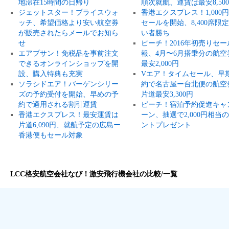
地滞在15時間の日帰り
順次就航、運賃は最安8,50
ジェットスター！プライスウォ
香港エクスプレス！1,000
ッチ、希望価格より安い航空券
セールを開始、8,400席限
が販売されたらメールでお知ら
い者勝ち
せ
ピーチ！2016年初売りセー
エアプサン！免税品を事前注文
報、4月〜6月搭乗分の航空
できるオンラインショップを開
最安2,000円
設、購入特典も充実
Vエア！タイムセール、早
ソラシドエア！バーゲンシリー
約で名古屋ー台北便の航空
ズの予約受付を開始、早めの予
片道最安3,300円
約で適用される割引運賃
ピーチ！宿泊予約促進キャ
香港エクスプレス！最安運賃は
ーン、抽選で2,000円相当
片道6,090円、就航予定の広島ー
ントプレゼント
香港便もセール対象
LCC格安航空会社なび！激安飛行機会社の比較/一覧