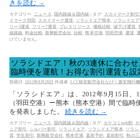
きを読む
→
カテゴリー:
ニュース
,
国内路線＆国内線
|
タグ:
スカイマーク割引
イマーク羽田
,
スカイマーク運賃
,
ソラシドエア熊本
,
ソラシドエア
リー3運賃
,
フリー7運賃
,
プレスリリース
,
価格比較
,
値下げ運賃
,
線路線
,
料金比較
,
新興航空会社
,
比較
,
熊本空港
,
羽田空港
,
運賃
,
けていません。
ソラシドエア！秋の3連休に合わせ
臨時便を運航！お得な割引運賃も設
投稿日:
2012年8月28日
作成者:
LCC格安航空会社なび！激安飛行機
「ソラシドエア」は、2012年9月15日、
（羽田空港）ー熊本（熊本空港）間で臨時
を発表しました。
続きを読む
→
カテゴリー:
ニュース
,
国内路線＆国内線
|
タグ:
カケコミweb割
,
カ
ニア割引
,
シルバー割引
,
ソラシドエア
,
ソラシドエア熊本
,
ソラシ
賃
,
学生割引
,
新興航空会社
,
熊本空港
,
直前予約
,
直前割引
,
秋の三