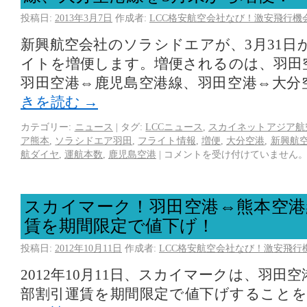
投稿日:
2013年3月7日
作成者:
LCC格安航空会社なび！激安飛行機
新興航空会社のソラシドエアが、3月31日
イトを増便します。増便されるのは、羽田
羽田空港⇔鹿児島空港線、羽田空港⇔大分
きを読む
→
カテゴリー:
ニュース
|
タグ:
LCCニュース
,
スカイネットアジア航
ア熊本
,
ソラシドエア羽田
,
フライト情報
,
増便
,
大分空港
,
新興航
航ダイヤ
,
運航本数
,
鹿児島空港
|
コメントを受け付けていません
スカイマーク！羽田空港⇔熊本空港
賃を期間限定で値下げ！
投稿日:
2012年10月11日
作成者:
LCC格安航空会社なび！激安飛行
2012年10月11日、スカイマークは、羽田
部割引運賃を期間限定で値下げすること