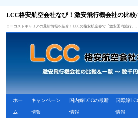
LCC格安航空会社なび！激安飛行機会社の比較
ローコストキャリアの最新情報を紹介！LCCの格安航空券で「激安国内旅行」
ホー
キャンペーン
国内線LCCの最新
国際線LC
ム
情報
情報
情報