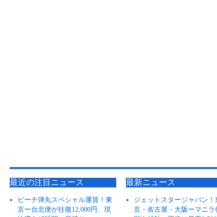
最近の注目ニュース
最新ニュース
ピーチ弾丸スペシャル運賃！東
ジェットスタージャパン！
京ー台北便が往復12,000円、現
京・名古屋・大阪ーマニラ