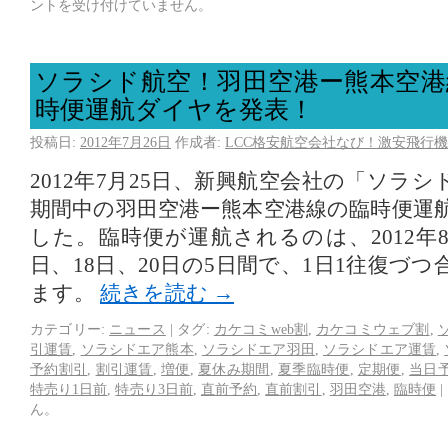
ントを受け付けていません。
ソラシド航空！羽田空港ー熊本空港
時便運航ダイヤを発表！
投稿日:
2012年7月26日
作成者:
LCC格安航空会社なび！激安飛行機
2012年7月25日、新興航空会社の「ソラ
期間中の羽田空港ー熊本空港線の臨時便運
した。臨時便が運航されるのは、2012年8月
日、18日、20日の5日間で、1日1往復づつ
ます。
続きを読む
→
カテゴリー:
ニュース
|
タグ:
カケコミweb割
,
カケコミウェブ割
,
引運賃
,
ソラシドエア熊本
,
ソラシドエア羽田
,
ソラシドエア運賃
,
予約割引
,
割引運賃
,
増便
,
夏休み期間
,
夏季臨時便
,
定期便
,
当日
特売り1日前
,
特売り3日前
,
直前予約
,
直前割引
,
羽田空港
,
臨時便
|
ん。