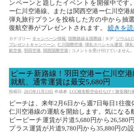
ンペーンと題したイベントを開催中です
ー仁川空港線、または関西空港ー仁川空港
弾丸旅行プランを投稿した方の中から抽選
復航空券がプレゼントされます。
続きを
カテゴリー:
キャンペーン情報
,
国際路線＆国際線
|
タグ:
ソウルLC
プレゼントキャンペーン
,
仁川国際空港
,
弾丸スペシャル運賃
,
弾丸
航空券
,
羽田空港
,
関西国際空港
|
コメントを受け付けていません
ピーチ新路線！羽田空港ー仁川空港
就航、通常運賃は最安5,680円
投稿日:
2015年11月13日
作成者:
LCC格安航空会社なび！激安飛行
ピーチは、来年2月6日から週7日毎日1往
仁川空港線の運航を開始します。気になる
ピーピーチ運賃が片道5,680円から26,5
プラス運賃が片道9,780円から35,880円