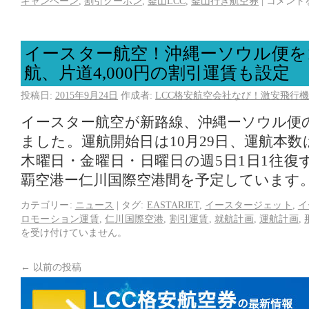
キャンペーン
,
割引クーポン
,
釜山LCC
,
釜山行き航空券
|
コメント
イースター航空！沖縄ーソウル便を1
航、片道4,000円の割引運賃も設定
投稿日:
2015年9月24日
作成者:
LCC格安航空会社なび！激安飛行機
イースター航空が新路線、沖縄ーソウル便
ました。運航開始日は10月29日、運航本
木曜日・金曜日・日曜日の週5日1日1往復
覇空港ー仁川国際空港間を予定しています
カテゴリー:
ニュース
|
タグ:
EASTARJET
,
イースタージェット
,
イ
ロモーション運賃
,
仁川国際空港
,
割引運賃
,
就航計画
,
運航計画
,
を受け付けていません。
←
以前の投稿