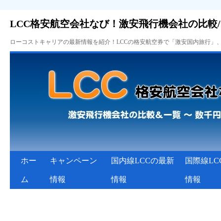
LCC格安航空会社なび！激安飛行機会社の比較
ローコストキャリアの最新情報を紹介！LCCの格安航空券で「激安国内旅行」
ホー
キャンペーン
国内線LCCの最新
国際線LC
ム
情報
情報
情報