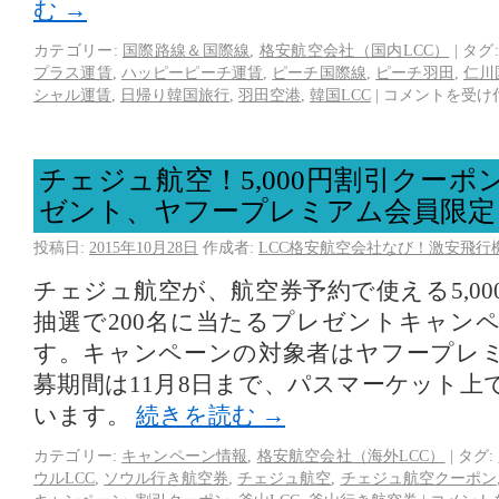
む
→
カテゴリー:
国際路線＆国際線
,
格安航空会社（国内LCC）
|
タグ:
プラス運賃
,
ハッピーピーチ運賃
,
ピーチ国際線
,
ピーチ羽田
,
仁川
シャル運賃
,
日帰り韓国旅行
,
羽田空港
,
韓国LCC
|
コメントを受け
チェジュ航空！5,000円割引クーポ
ゼント、ヤフープレミアム会員限定
投稿日:
2015年10月28日
作成者:
LCC格安航空会社なび！激安飛行
チェジュ航空が、航空券予約で使える5,0
抽選で200名に当たるプレゼントキャン
す。キャンペーンの対象者はヤフープレ
募期間は11月8日まで、パスマーケット上
います。
続きを読む
→
カテゴリー:
キャンペーン情報
,
格安航空会社（海外LCC）
|
タグ:
ウルLCC
,
ソウル行き航空券
,
チェジュ航空
,
チェジュ航空クーポン