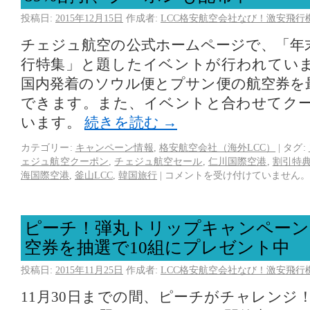
投稿日:
2015年12月15日
作成者:
LCC格安航空会社なび！激安飛行
チェジュ航空の公式ホームページで、「年
行特集」と題したイベントが行われてい
国内発着のソウル便とプサン便の航空券を最
できます。また、イベントと合わせてク
います。
続きを読む
→
カテゴリー:
キャンペーン情報
,
格安航空会社（海外LCC）
|
タグ:
ェジュ航空クーポン
,
チェジュ航空セール
,
仁川国際空港
,
割引特
海国際空港
,
釜山LCC
,
韓国旅行
|
コメントを受け付けていません。
ピーチ！弾丸トリップキャンペーン
空券を抽選で10組にプレゼント中
投稿日:
2015年11月25日
作成者:
LCC格安航空会社なび！激安飛行
11月30日までの間、ピーチがチャレンジ