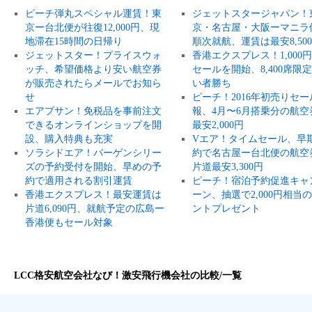
ピーチ弾丸スペシャル運賃！東
ジェットスタージャパン！
京ー台北便が往復12,000円、現
京・名古屋・大阪ーマニラ
地滞在15時間の日帰り
順次就航、運賃は最安8,50
ジェットスター！プライスウォ
香港エクスプレス！1,000
ッチ、希望価格より安い航空券
セールを開始、8,400席限
が販売されたらメールでお知ら
い者勝ち
せ
ピーチ！2016年初売りセー
エアプサン！免税品を事前注文
報、4月〜6月搭乗分の航空
できるオンラインショップを開
最安2,000円
設、購入特典も充実
Vエア！タイムセール、早
ソラシドエア！バーゲンシリー
約で名古屋ー台北便の航空
ズの予約受付を開始、早めの予
片道最安3,300円
約で適用される割引運賃
ピーチ！宿泊予約促進キャ
香港エクスプレス！最安運賃は
ーン、抽選で2,000円相当
片道6,090円、就航予定の広島ー
ントプレゼント
香港便もセール対象
LCC格安航空会社なび！激安飛行機会社の比較/一覧