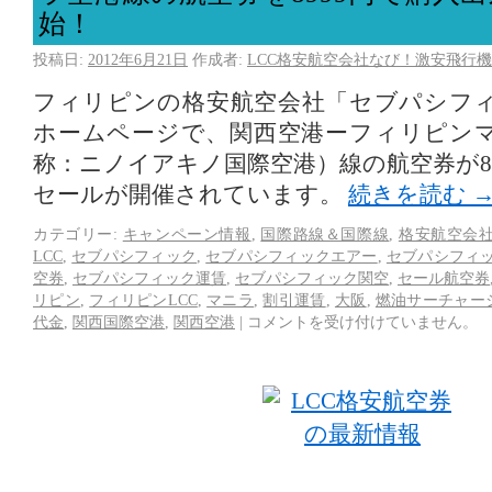
始！
投稿日:
2012年6月21日
作成者:
LCC格安航空会社なび！激安飛行機
フィリピンの格安航空会社「セブパシフ
ホームページで、関西空港ーフィリピン
称：ニノイアキノ国際空港）線の航空券が8
セールが開催されています。
続きを読む
カテゴリー:
キャンペーン情報
,
国際路線＆国際線
,
格安航空会社
LCC
,
セブパシフィック
,
セブパシフィックエアー
,
セブパシフィ
空券
,
セブパシフィック運賃
,
セブパシフィック関空
,
セール航空券
リピン
,
フィリピンLCC
,
マニラ
,
割引運賃
,
大阪
,
燃油サーチャー
代金
,
関西国際空港
,
関西空港
|
コメントを受け付けていません。