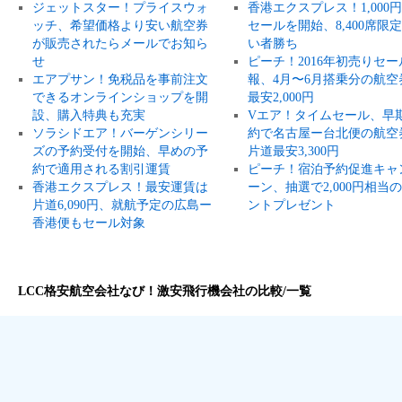
ジェットスター！プライスウォ
香港エクスプレス！1,000
ッチ、希望価格より安い航空券
セールを開始、8,400席限
が販売されたらメールでお知ら
い者勝ち
せ
ピーチ！2016年初売りセー
エアプサン！免税品を事前注文
報、4月〜6月搭乗分の航空
できるオンラインショップを開
最安2,000円
設、購入特典も充実
Vエア！タイムセール、早
ソラシドエア！バーゲンシリー
約で名古屋ー台北便の航空
ズの予約受付を開始、早めの予
片道最安3,300円
約で適用される割引運賃
ピーチ！宿泊予約促進キャ
香港エクスプレス！最安運賃は
ーン、抽選で2,000円相当
片道6,090円、就航予定の広島ー
ントプレゼント
香港便もセール対象
LCC格安航空会社なび！激安飛行機会社の比較/一覧