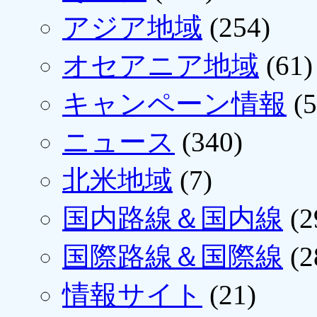
アジア地域
(254)
オセアニア地域
(61)
キャンペーン情報
(5
ニュース
(340)
北米地域
(7)
国内路線＆国内線
(2
国際路線＆国際線
(2
情報サイト
(21)