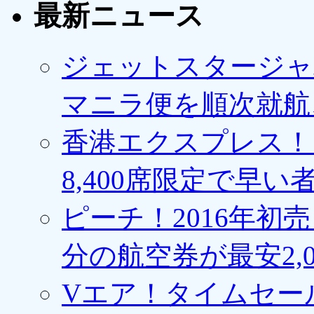
最新ニュース
ジェットスタージャ
マニラ便を順次就航、
香港エクスプレス！1
8,400席限定で早い
ピーチ！2016年初
分の航空券が最安2,0
Vエア！タイムセー