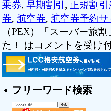
乗券
,
早期割引
,
正規割引
券
,
航空券
,
航空券予約サ
（PEX）「スーパー旅
た！ は
コメントを受け
フリーワード検索