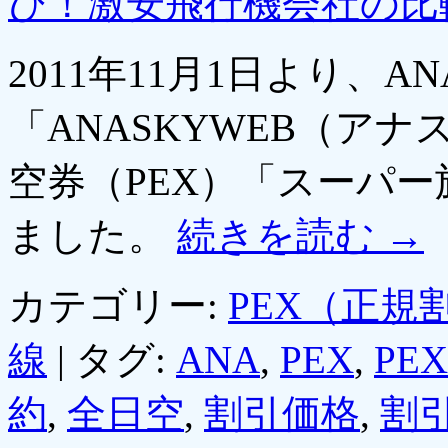
び！激安飛行機会社の比
2011年11月1日より、
「ANASKYWEB（ア
空券（PEX）「スーパ
ました。
続きを読む
→
カテゴリー:
PEX（正規
線
|
タグ:
ANA
,
PEX
,
PE
約
,
全日空
,
割引価格
,
割