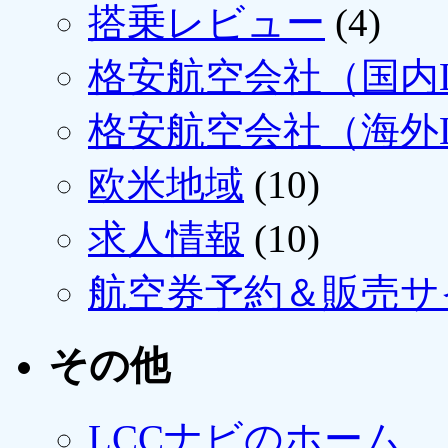
搭乗レビュー
(4)
格安航空会社（国内L
格安航空会社（海外L
欧米地域
(10)
求人情報
(10)
航空券予約＆販売サ
その他
LCCナビのホーム