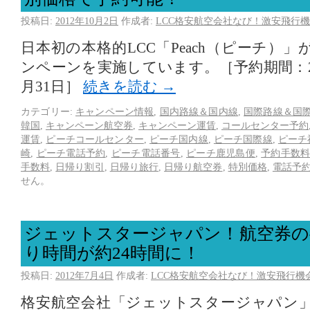
投稿日:
2012年10月2日
作成者:
LCC格安航空会社なび！激安飛行機
日本初の本格的LCC「Peach（ピーチ）
ンペーンを実施しています。［予約期間：201
月31日］
続きを読む
→
カテゴリー:
キャンペーン情報
,
国内路線＆国内線
,
国際路線＆国
韓国
,
キャンペーン航空券
,
キャンペーン運賃
,
コールセンター予約
運賃
,
ピーチコールセンター
,
ピーチ国内線
,
ピーチ国際線
,
ピーチ
崎
,
ピーチ電話予約
,
ピーチ電話番号
,
ピーチ鹿児島便
,
予約手数
手数料
,
日帰り割引
,
日帰り旅行
,
日帰り航空券
,
特別価格
,
電話予
せん。
ジェットスタージャパン！航空券の
り時間が約24時間に！
投稿日:
2012年7月4日
作成者:
LCC格安航空会社なび！激安飛行機
格安航空会社「ジェットスタージャパン