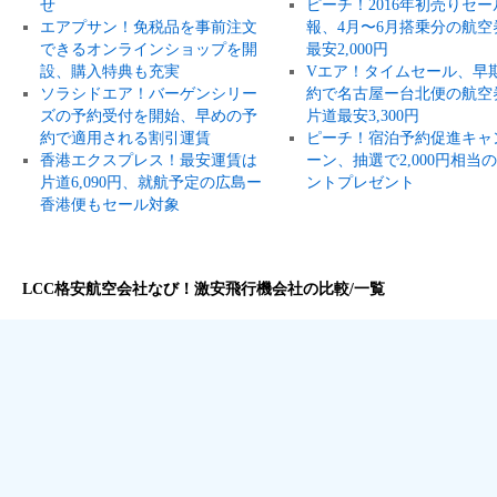
せ
ピーチ！2016年初売りセー
エアプサン！免税品を事前注文
報、4月〜6月搭乗分の航空
できるオンラインショップを開
最安2,000円
設、購入特典も充実
Vエア！タイムセール、早
ソラシドエア！バーゲンシリー
約で名古屋ー台北便の航空
ズの予約受付を開始、早めの予
片道最安3,300円
約で適用される割引運賃
ピーチ！宿泊予約促進キャ
香港エクスプレス！最安運賃は
ーン、抽選で2,000円相当
片道6,090円、就航予定の広島ー
ントプレゼント
香港便もセール対象
LCC格安航空会社なび！激安飛行機会社の比較/一覧