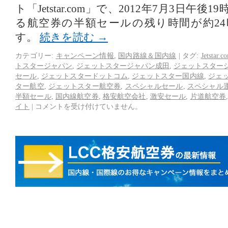
ト「Jetstar.com」で、2012年7月3日午
る航空券の半額セールの残り時間が約2
す。
続きを読む
→
カテゴリー:
キャンペーン情報
,
国内路線＆国内線
|
タグ:
Jetstar.c
トスタージャパン
,
ジェットスタージャパン成田
,
ジェットスター
セール
,
ジェットスタードットコム
,
ジェットスター国内線
,
ジェ
ター航空
,
ジェットスター航空券
,
スペシャルセール
,
スペシャル
半額セール
,
国内線航空券
,
格安航空会社
,
激安セール
,
片道航空券
イト
|
コメントを受け付けていません。