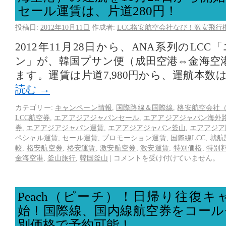
セール運賃は、片道280円！
投稿日:
2012年10月11日
作成者:
LCC格安航空会社なび！激安飛行
2012年11月28日から、ANA系列のLC
ン」が、韓国プサン便（成田空港⇔金海空
ます。運賃は片道7,980円から、運航本数
読む
→
カテゴリー:
キャンペーン情報
,
国際路線＆国際線
,
格安航空会社（
LCC航空券
,
エアアジアジャパンセール
,
エアアジアジャパン海外
券
,
エアアジアジャパン運賃
,
エアアジアジャパン釜山
,
エアアジア
ペシャル運賃
,
セール運賃
,
プロモーション運賃
,
国際線LCC
,
就航
較
,
格安航空券
,
格安運賃
,
激安航空券
,
激安運賃
,
特別価格
,
特別
金海空港
,
釜山旅行
,
韓国釜山
|
コメントを受け付けていません。
Peach（ピーチ）！日帰り往復
始！国際線、国内線航空券をコール
別価格で予約可能！