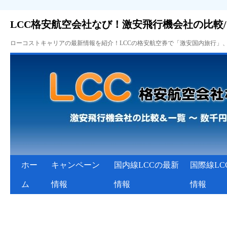
LCC格安航空会社なび！激安飛行機会社の比較
ローコストキャリアの最新情報を紹介！LCCの格安航空券で「激安国内旅行」
ホー
キャンペーン
国内線LCCの最新
国際線LC
ム
情報
情報
情報