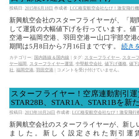
投稿日:
2015年6月18日
作成者:
LCC格安航空会社なび！激安飛行機
新興航空会社のスターフライヤーが、「期
して運賃の大幅値下げを行っています。値
空港ー福岡空港、羽田空港ー山口宇部空港
期間は5月8日から7月16日までです。
続き
カテゴリー:
国内路線＆国内線
|
タグ:
スターフライヤー
,
スター
ヤー福岡
,
スターフライヤー運賃
,
中堅航空会社
,
値下げ価格
,
値下
社
,
福岡空港
,
羽田空港
|
コメントを受け付けていません。
スターフライヤー！空席連動割引運賃、
STAR28B、STAR1A、STAR1Bを
投稿日:
2013年10月24日
作成者:
LCC格安航空会社なび！激安飛行
新興航空会社のスターフライヤーが、新し
ました。新しく設定された割引運賃は、