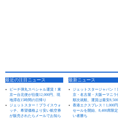
最近の注目ニュース
最新ニュース
ピーチ弾丸スペシャル運賃！東
ジェットスタージャパン！
京ー台北便が往復12,000円、現
京・名古屋・大阪ーマニラ
地滞在15時間の日帰り
順次就航、運賃は最安8,50
ジェットスター！プライスウォ
香港エクスプレス！1,000
ッチ、希望価格より安い航空券
セールを開始、8,400席限
が販売されたらメールでお知ら
い者勝ち