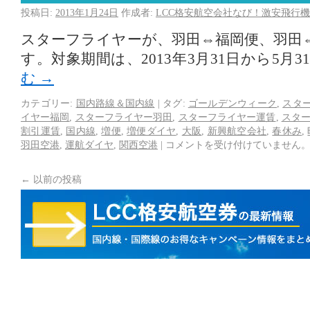
投稿日:
2013年1月24日
作成者:
LCC格安航空会社なび！激安飛行機
スターフライヤーが、羽田⇔福岡便、羽田
す。対象期間は、2013年3月31日から5月
む
→
カテゴリー:
国内路線＆国内線
|
タグ:
ゴールデンウィーク
,
スタ
イヤー福岡
,
スターフライヤー羽田
,
スターフライヤー運賃
,
スタ
割引運賃
,
国内線
,
増便
,
増便ダイヤ
,
大阪
,
新興航空会社
,
春休み
,
羽田空港
,
運航ダイヤ
,
関西空港
|
コメントを受け付けていません
←
以前の投稿