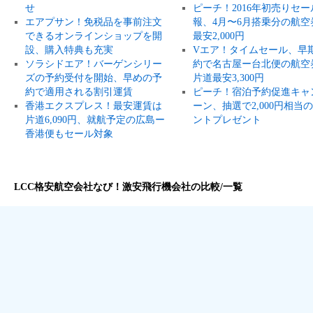
せ
ピーチ！2016年初売りセー
エアプサン！免税品を事前注文
報、4月〜6月搭乗分の航空
できるオンラインショップを開
最安2,000円
設、購入特典も充実
Vエア！タイムセール、早
ソラシドエア！バーゲンシリー
約で名古屋ー台北便の航空
ズの予約受付を開始、早めの予
片道最安3,300円
約で適用される割引運賃
ピーチ！宿泊予約促進キャ
香港エクスプレス！最安運賃は
ーン、抽選で2,000円相当
片道6,090円、就航予定の広島ー
ントプレゼント
香港便もセール対象
LCC格安航空会社なび！激安飛行機会社の比較/一覧