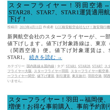
スターフライヤー！羽田空港⇔
STAR28、STAR7、STAR1運賃適
下げ！
投稿日:
2013年4月11日
作成者:
LCC格安航空会社なび！激安飛行機
新興航空会社のスターフライヤーが、一
値下げします。値下げ対象路線は、東京
（関西空港）便。値下げ対象運賃は、STA
STAR1。
続きを読む
→
カテゴリー:
国内路線＆国内線
|
タグ:
STAR1
,
STAR28
,
STAR7
,
ス
フライヤー大阪
,
スターフライヤー羽田
,
スターフライヤー航空券
ーフライヤー関空
,
値下げ運賃
,
割引運賃
,
東京旅行
,
羽田空港
,
関
いません。
スターフライヤー！羽田⇔福岡便、
増便！お得な事前購入、事前予約割