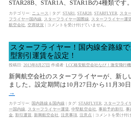
STAR28B、STAR1A、STAR1Bの4種類です
カテゴリー:
ニュース
|
タグ:
STAR1
,
STAR28
,
STARFLYER
,
スタ
フライヤー国内線
,
スターフライヤー国際線
,
スターフライヤー運
航空会社
,
空席状況
|
コメントを受け付けていません。
スターフライヤー！国内線全路線で
型割引運賃を設定！
投稿日:
2013年8月27日
作成者:
LCC格安航空会社なび！激安飛行機
新興航空会社のスターフライヤーが、新し
ました。設定期間は10月27日から11月30
→
カテゴリー:
国内路線＆国内線
|
タグ:
STARFLYER
,
スターフライ
ー国内線
,
スターフライヤー運賃
,
中堅航空会社
,
事前予約割引
,
事
金
,
割引運賃
,
新興航空会社
,
注意事項
,
注意点
|
コメントを受け付