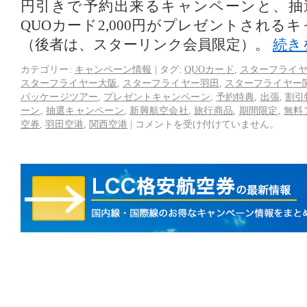
円引きで予約出来るキャンペーンと、抽選で
QUOカード2,000円がプレゼントされる
（後者は、スターリンク会員限定）。
続き
カテゴリー:
キャンペーン情報
|
タグ:
QUOカード
,
スターフライ
スターフライヤー大阪
,
スターフライヤー羽田
,
スターフライヤー
パッケージツアー
,
プレゼントキャンペーン
,
予約特典
,
出張
,
割引
ーン
,
抽選キャンペーン
,
新興航空会社
,
旅行商品
,
期間限定
,
無料
空券
,
羽田空港
,
関西空港
|
コメントを受け付けていません。