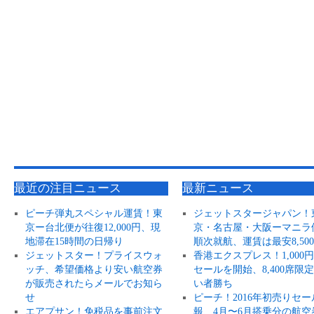
最近の注目ニュース
最新ニュース
ピーチ弾丸スペシャル運賃！東
ジェットスタージャパン！
京ー台北便が往復12,000円、現
京・名古屋・大阪ーマニラ
地滞在15時間の日帰り
順次就航、運賃は最安8,50
ジェットスター！プライスウォ
香港エクスプレス！1,000
ッチ、希望価格より安い航空券
セールを開始、8,400席限
が販売されたらメールでお知ら
い者勝ち
せ
ピーチ！2016年初売りセー
エアプサン！免税品を事前注文
報、4月〜6月搭乗分の航空