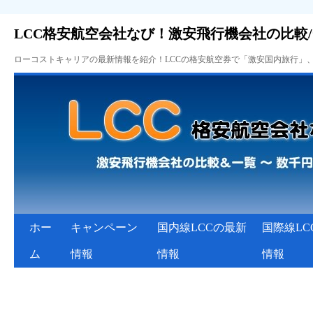
LCC格安航空会社なび！激安飛行機会社の比較
ローコストキャリアの最新情報を紹介！LCCの格安航空券で「激安国内旅行」
ホー
キャンペーン
国内線LCCの最新
国際線LC
ム
情報
情報
情報