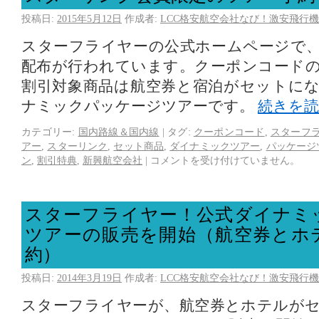
投稿日:
2015年5月12日
作成者:
LCC格安航空会社なび！激安飛行機
スターフライヤーの公式ホームページで
配布が行われています。クーポンコードの割
割引対象商品は航空券と宿泊がセットに
ナミックパッケージツアーです。
続きを
カテゴリー:
国内路線＆国内線
|
タグ:
クーポンコード
,
スターフ
アー
,
スターリンク
,
セット商品
,
ダイナミックツアー
,
パッケージ
ン
,
割引特典
,
新興航空会社
|
コメントを受け付けていません。
スターフライヤー！公式ダイナミ
ツアーの販売を開始（航空券とホ
約）
投稿日:
2014年3月19日
作成者:
LCC格安航空会社なび！激安飛行機
スターフライヤーが、航空券とホテルが