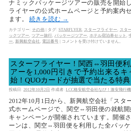
ナミックパッケージツアーの販売を開始
ライヤーの公式ホームページと予約案内
ます。
続きを読む
→
カテゴリー:
その他
|
タグ:
STARFLYER
,
スターフライヤー
,
スタ
ックツアー
,
ツアー旅行
,
パッケージツアー
,
ホテル宿泊券セット
,
ー
,
新興航空会社
,
電話番号
|
コメントを受け付けていません。
スターフライヤー！関西⇔羽田便利
アーを1,000円引きで予約出来る
始！QUOカードが抽選で当たる特
投稿日:
2012年10月2日
作成者:
LCC格安航空会社なび！激安飛行機
2012年10月1日から、新興航空会社「ス
式ホームページで、関空⇔羽田便の就航開
キャンペーンが開催されています。開催
ーンは、関空⇔羽田便を利用した全パッケー