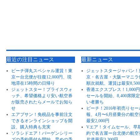
最近の注目ニュース
最新ニュース
ピーチ弾丸スペシャル運賃！東
ジェットスタージャパン！
京ー台北便が往復12,000円、現
京・名古屋・大阪ーマニラ
地滞在15時間の日帰り
順次就航、運賃は最安8,50
ジェットスター！プライスウォ
香港エクスプレス！1,000
ッチ、希望価格より安い航空券
セールを開始、8,400席限
が販売されたらメールでお知ら
い者勝ち
せ
ピーチ！2016年初売りセー
エアプサン！免税品を事前注文
報、4月〜6月搭乗分の航空
できるオンラインショップを開
最安2,000円
設、購入特典も充実
Vエア！タイムセール、早
ソラシドエア！バーゲンシリー
約で名古屋ー台北便の航空
ズの予約受付を開始、早めの予
片道最安3,300円