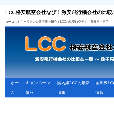
LCC格安航空会社なび！激安飛行機会社の比較
ローコストキャリアの最新情報を紹介！LCCの格安航空券で「激安国内旅行」
ホー
キャンペーン
国内線LCCの最新
国際線LC
ム
情報
情報
情報