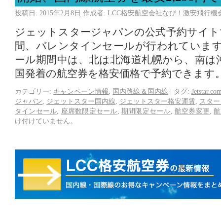
投稿日:
2015年2月8日
作成者:
LCC格安航空会社なび！激安飛行機
ジェットスタージャパンの公式予約サイトで
間、バレンタインセールが行われていま
ール期間中は、北は北海道札幌から、南は
国発着の航空券を格安価格で予約できます
カテゴリー:
キャンペーン情報
,
国内路線＆国内線
|
タグ:
Jetstar.co
ジャパン
,
ジェットスター国内線
,
ジェットスター格安運賃
,
スター
タインセール
,
座席数限定セール
,
期間限定セール
,
航空券変更
,
航
け付けていません。