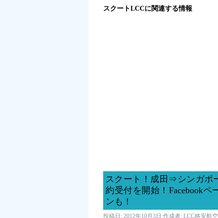
スクートLCCに関連する情報
スクート！成田⇒シンガポ
約受付を開始！Faceboo
ンも！
投稿日:
2012年10月3日
作成者:
LCC格安航