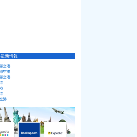
の最新情報
際空港
際空港
際空港
港
港
港
空港