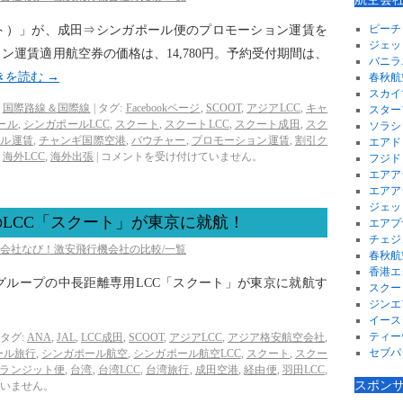
ピーチ
クート）」が、成田⇒シンガポール便のプロモーション運賃を
ジェッ
運賃適用航空券の価格は、14,780円。予約受付期間は、
バニラ
きを読む
→
春秋航
スカイ
,
国際路線＆国際線
|
タグ:
Facebookページ
,
SCOOT
,
アジアLCC
,
キャ
スター
ール
,
シンガポールLCC
,
スクート
,
スクートLCC
,
スクート成田
,
スク
ソラシ
ール運賃
,
チャンギ国際空港
,
バウチャー
,
プロモーション運賃
,
割引ク
エアド
,
海外LCC
,
海外出張
|
コメントを受け付けていません。
フジド
エアア
エアア
ジェッ
LCC「スクート」が東京に就航！
エアプ
チェジ
空会社なび！激安飛行機会社の比較/一覧
春秋航
香港エ
空グループの中長距離専用LCC「スクート」が東京に就航す
スクー
ジンエ
イース
ティー
タグ:
ANA
,
JAL
,
LCC成田
,
SCOOT
,
アジアLCC
,
アジア格安航空会社
,
セブパ
ール旅行
,
シンガポール航空
,
シンガポール航空LCC
,
スクート
,
スクー
ランジット便
,
台湾
,
台湾LCC
,
台湾旅行
,
成田空港
,
経由便
,
羽田LCC
,
スポン
いません。