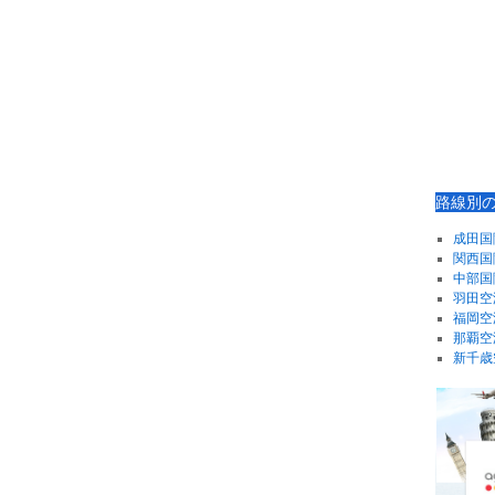
路線別
成田国
関西国
中部国
羽田空
福岡空
那覇空
新千歳