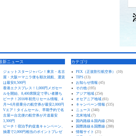
最新ニュース
カテゴリ
ジェットスタージャパン！東京・名古
PEX（正規割引航空券）
(10)
屋・大阪ーマニラ便を順次就航、運賃
TIPS
(13)
は最安8,500円
お知らせ情報
(45)
香港エクスプレス！1,000円メガセー
その他
(195)
ルを開始、8,400席限定で早い者勝ち
アジア地域
(254)
ピーチ！2016年初売りセール情報、4
オセアニア地域
(61)
月〜6月搭乗分の航空券が最安2,000円
キャンペーン情報
(535)
Vエア！タイムセール、早期予約で名
ニュース
(340)
古屋ー台北便の航空券が片道最安
北米地域
(7)
3,300円
国内路線＆国内線
(294)
ピーチ！宿泊予約促進キャンペーン、
国際路線＆国際線
(288)
抽選で2,000円相当のポイントプレゼ
情報サイト
(21)