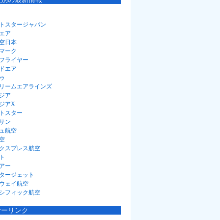
トスタージャパン
エア
空日本
マーク
フライヤー
ドエア
ゥ
リームエアラインズ
ジア
ジアX
トスター
サン
ュ航空
空
クスプレス航空
ト
アー
タージェット
ウェイ航空
シフィック航空
サーリンク