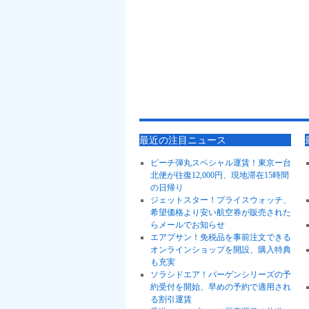
最近の注目ニュース
ピーチ弾丸スペシャル運賃！東京ー台
北便が往復12,000円、現地滞在15時間
の日帰り
ジェットスター！プライスウォッチ、
希望価格より安い航空券が販売された
らメールでお知らせ
エアプサン！免税品を事前注文できる
オンラインショップを開設、購入特典
も充実
ソラシドエア！バーゲンシリーズの予
約受付を開始、早めの予約で適用され
る割引運賃