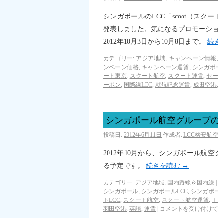
シンガポールのLCC「scoot（ス
発表しました。気になるプロモーション
2012年10月3日から10月8日まで。
続
カテゴリー:
アジア地域
,
キャンペーン情報
ンペーン価格
,
キャンペーン運賃
,
シンガポ
ート東京
,
スクート航空
,
スクート運賃
,
セ
ーポン
,
国際線LCC
,
就航記念運賃
,
成田空港
シンガポール航空グループの
投稿日:
2012年6月11日
作成者:
LCC格安航
2012年10月から、シンガポール航
る予定です。
続きを読む
→
カテゴリー:
アジア地域
,
国内路線＆国内線
|
シンガポール
,
シンガポールLCC
,
シンガポ
トLCC
,
スクート航空
,
スクート航空運賃
,
ト
羽田空港
,
英語
,
運賃
|
コメントを受け付けて