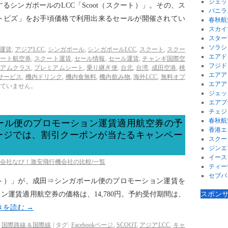
ジェッ
するシンガポールのLCC「Scoot（スクート）」。その、ス
バニラ
トビズ」をお手頃価格で利用出来るセールが開催されてい
春秋航
スカイ
スター
ソラシ
ot運賃
,
アジアLCC
,
シンガポール
,
シンガポールLCC
,
スクート
,
スクー
エアド
クート航空券
,
スクート運賃
,
セール情報
,
セール運賃
,
チャンギ国際空
フジド
ミアムクラス
,
プレミアムシート
,
乗り継ぎ便
,
台北
,
台湾
,
成田空港
,
桃
エアア
サービス
,
機内ドリンク
,
機内食無料
,
機内飲み物
,
海外LCC
,
無料オプ
エアア
ていません。
ジェッ
エアプ
チェジ
春秋航
ール便のプロモーション運賃適用航空券の予
香港エ
kページでは、割引クーポンが当たるキャンペー
スクー
ジンエ
イース
空会社なび！激安飛行機会社の比較/一覧
ティー
セブパ
クート）」が、成田⇒シンガポール便のプロモーション運賃を
スポン
運賃適用航空券の価格は、14,780円。予約受付期間は、
きを読む
→
,
国際路線＆国際線
|
タグ:
Facebookページ
,
SCOOT
,
アジアLCC
,
キャ