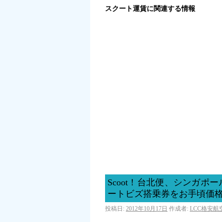
スクート運賃に関連する情報
Scoot！台北便、シンガ
ートビズ搭乗券をお手頃価
投稿日:
2012年10月17日
作成者:
LCC格安