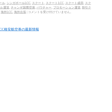
ール
,
シンガポールLCC
,
スクート
,
スクートLCC
,
スクート成田
,
スク
ール運賃
,
チャンギ国際空港
,
バウチャー
,
プロモーション運賃
,
割引ク
,
海外LCC
,
海外出張
|
コメントを受け付けていません。