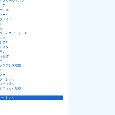
トスタージャパン
エア
空日本
マーク
フライヤー
ドエア
ゥ
リームエアラインズ
ジア
ジアX
トスター
サン
ュ航空
空
クスプレス航空
ト
アー
タージェット
ウェイ航空
シフィック航空
サーリンク