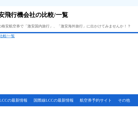
安飛行機会社の比較/一覧
Cの格安航空券で「激安国内旅行」、「激安海外旅行」に出かけてみませんか！？
LCCの最新情報
国際線LCCの最新情報
航空券予約サイト
その他