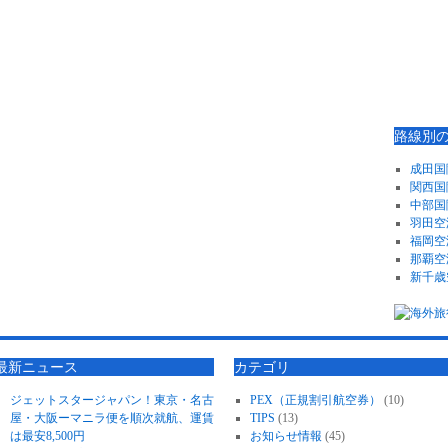
路線別
成田国
関西国
中部国
羽田空
福岡空
那覇空
新千歳
最新ニュース
カテゴリ
ジェットスタージャパン！東京・名古
PEX（正規割引航空券）
(10)
屋・大阪ーマニラ便を順次就航、運賃
TIPS
(13)
は最安8,500円
お知らせ情報
(45)