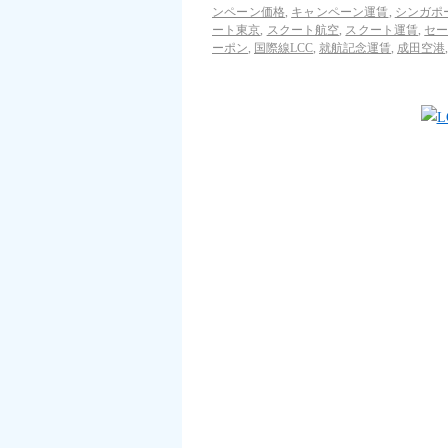
ンペーン価格
,
キャンペーン運賃
,
シンガポ
ート東京
,
スクート航空
,
スクート運賃
,
セ
ーポン
,
国際線LCC
,
就航記念運賃
,
成田空港