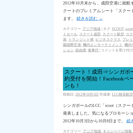
2012年10月末から、成田空港に就航
クートのプレミアムシート「スクー
ます。
続きを読む
→
カテゴリー:
アジア地域
|
タグ:
SCOOT
,
sco
トセール
,
スクート成田
,
スクート航空
,
ス
港
,
トランジット便
,
ビジネスクラス
,
プレ
園国際空港
,
機内エンターテイメント
,
機内
ション
,
経由便
,
食事代
|
コメントを受け付け
スクート！成田⇒シンガポ
約受付を開始！Faceboo
ンも！
投稿日:
2012年10月3日
作成者:
LCC格安航
シンガポールのLCC「scoot（ス
発表しました。気になるプロモーション
2012年10月3日から10月8日まで。
続
カテゴリー:
アジア地域
,
キャンペーン情報