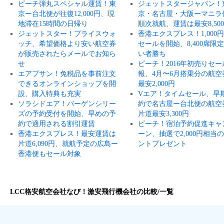
ピーチ弾丸スペシャル運賃！東
ジェットスタージャパン！
京ー台北便が往復12,000円、現
京・名古屋・大阪ーマニラ
地滞在15時間の日帰り
順次就航、運賃は最安8,50
ジェットスター！プライスウォ
香港エクスプレス！1,000
ッチ、希望価格より安い航空券
セールを開始、8,400席限
が販売されたらメールでお知ら
い者勝ち
せ
ピーチ！2016年初売りセー
エアプサン！免税品を事前注文
報、4月〜6月搭乗分の航空
できるオンラインショップを開
最安2,000円
設、購入特典も充実
Vエア！タイムセール、早
ソラシドエア！バーゲンシリー
約で名古屋ー台北便の航空
ズの予約受付を開始、早めの予
片道最安3,300円
約で適用される割引運賃
ピーチ！宿泊予約促進キャ
香港エクスプレス！最安運賃は
ーン、抽選で2,000円相当
片道6,090円、就航予定の広島ー
ントプレゼント
香港便もセール対象
LCC格安航空会社なび！激安飛行機会社の比較/一覧