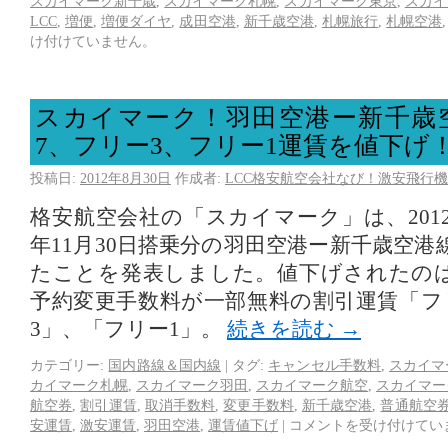
スカイマーク新千歳
,
スカイマーク札幌
,
スカイマーク東京
,
スカイ
LCC
,
増便
,
増便ダイヤ
,
成田空港
,
新千歳空港
,
札幌旅行
,
札幌空港
け付けていません。
スカイマーク！羽田空港ー新千歳
7、フリー3、フリー1運賃を値下げ
投稿日:
2012年8月30日
作成者:
LCC格安航空会社なび！激安飛行機
格安航空会社の「スカイマーク」は、2012年
年11月30日搭乗分の羽田空港ー新千歳空
たことを発表しました。値下げされたの
予約変更手数料が一部無料の割引運賃「フ
3」、「フリー1」。
続きを読む
→
カテゴリー:
国内路線＆国内線
|
タグ:
キャンセル手数料
,
スカイマ
カイマーク札幌
,
スカイマーク羽田
,
スカイマーク航空
,
スカイマー
航空券
,
割引運賃
,
取消手数料
,
変更手数料
,
新千歳空港
,
普通航空
安運賃
,
激安運賃
,
羽田空港
,
運賃値下げ
|
コメントを受け付けてい