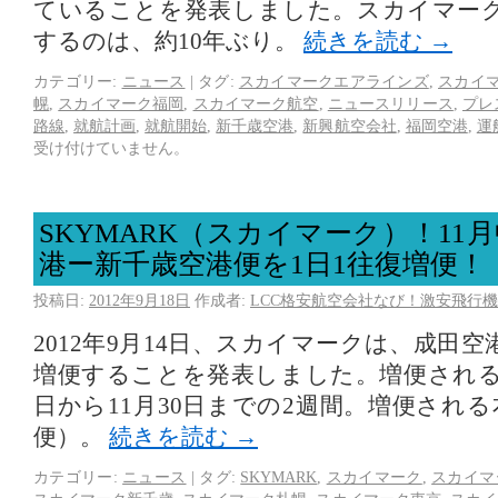
ていることを発表しました。スカイマー
するのは、約10年ぶり。
続きを読む
→
カテゴリー:
ニュース
|
タグ:
スカイマークエアラインズ
,
スカイ
幌
,
スカイマーク福岡
,
スカイマーク航空
,
ニュースリリース
,
プレ
路線
,
就航計画
,
就航開始
,
新千歳空港
,
新興航空会社
,
福岡空港
,
運
受け付けていません。
SKYMARK（スカイマーク）！11
港ー新千歳空港便を1日1往復増便！
投稿日:
2012年9月18日
作成者:
LCC格安航空会社なび！激安飛行機
2012年9月14日、スカイマークは、成田
増便することを発表しました。増便されるのは
日から11月30日までの2週間。増便される
便）。
続きを読む
→
カテゴリー:
ニュース
|
タグ:
SKYMARK
,
スカイマーク
,
スカイマ