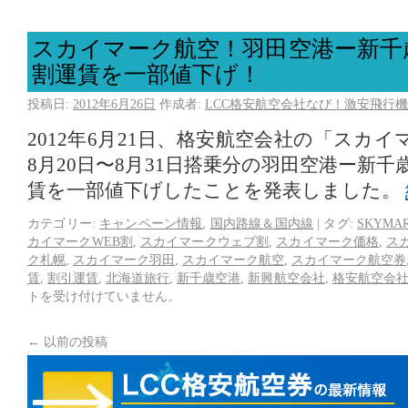
スカイマーク航空！羽田空港ー新千
割運賃を一部値下げ！
投稿日:
2012年6月26日
作成者:
LCC格安航空会社なび！激安飛行機
2012年6月21日、格安航空会社の「スカイ
8月20日〜8月31日搭乗分の羽田空港ー新千
賃を一部値下げしたことを発表しました。
カテゴリー:
キャンペーン情報
,
国内路線＆国内線
|
タグ:
SKYMA
カイマークWEB割
,
スカイマークウェブ割
,
スカイマーク価格
,
ス
ク札幌
,
スカイマーク羽田
,
スカイマーク航空
,
スカイマーク航空券
賃
,
割引運賃
,
北海道旅行
,
新千歳空港
,
新興航空会社
,
格安航空会
トを受け付けていません。
←
以前の投稿