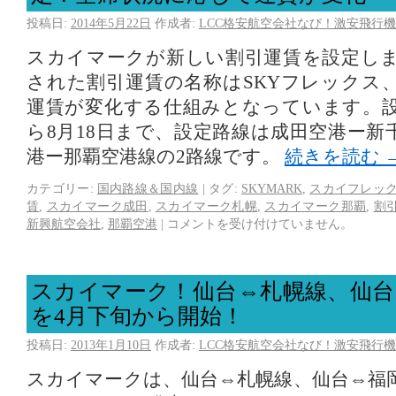
投稿日:
2014年5月22日
作成者:
LCC格安航空会社なび！激安飛行機
スカイマークが新しい割引運賃を設定し
された割引運賃の名称はSKYフレックス
運賃が変化する仕組みとなっています。設
ら8月18日まで、設定路線は成田空港ー新
港ー那覇空港線の2路線です。
続きを読む
カテゴリー:
国内路線＆国内線
|
タグ:
SKYMARK
,
スカイフレッ
賃
,
スカイマーク成田
,
スカイマーク札幌
,
スカイマーク那覇
,
割
新興航空会社
,
那覇空港
|
コメントを受け付けていません。
スカイマーク！仙台⇔札幌線、仙台
を4月下旬から開始！
投稿日:
2013年1月10日
作成者:
LCC格安航空会社なび！激安飛行機
スカイマークは、仙台⇔札幌線、仙台⇔福