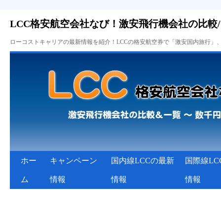
LCC格安航空会社なび！激安飛行機会社の比較
ローコストキャリアの最新情報を紹介！LCCの格安航空券で「激安国内旅行」
ホー
キャンペーン
国内線LCCの最新
国際線LC
ム
情報
情報
情報