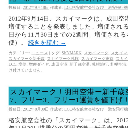
投稿日:
2012年9月18日
作成者:
LCC格安航空会社なび！激安飛行機
2012年9月14日、スカイマークは、成田
増便することを発表しました。増便されるのは
日から11月30日までの2週間。増便される
便）。
続きを読む
→
カテゴリー:
ニュース
|
タグ:
SKYMARK
,
スカイマーク
,
スカイマ
スカイマーク新千歳
,
スカイマーク札幌
,
スカイマーク東京
,
スカイ
LCC
,
増便
,
増便ダイヤ
,
成田空港
,
新千歳空港
,
札幌旅行
,
札幌空港
け付けていません。
スカイマーク！羽田空港ー新千歳
7、フリー3、フリー1運賃を値下げ
投稿日:
2012年8月30日
作成者:
LCC格安航空会社なび！激安飛行機
格安航空会社の「スカイマーク」は、2012年