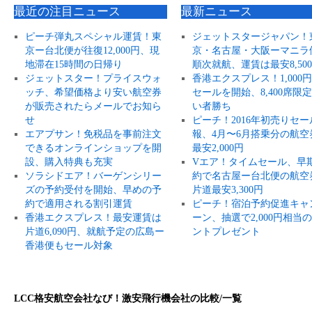
最近の注目ニュース
最新ニュース
ピーチ弾丸スペシャル運賃！東
ジェットスタージャパン！
京ー台北便が往復12,000円、現
京・名古屋・大阪ーマニラ
地滞在15時間の日帰り
順次就航、運賃は最安8,50
ジェットスター！プライスウォ
香港エクスプレス！1,000
ッチ、希望価格より安い航空券
セールを開始、8,400席限
が販売されたらメールでお知ら
い者勝ち
せ
ピーチ！2016年初売りセー
エアプサン！免税品を事前注文
報、4月〜6月搭乗分の航空
できるオンラインショップを開
最安2,000円
設、購入特典も充実
Vエア！タイムセール、早
ソラシドエア！バーゲンシリー
約で名古屋ー台北便の航空
ズの予約受付を開始、早めの予
片道最安3,300円
約で適用される割引運賃
ピーチ！宿泊予約促進キャ
香港エクスプレス！最安運賃は
ーン、抽選で2,000円相当
片道6,090円、就航予定の広島ー
ントプレゼント
香港便もセール対象
LCC格安航空会社なび！激安飛行機会社の比較/一覧