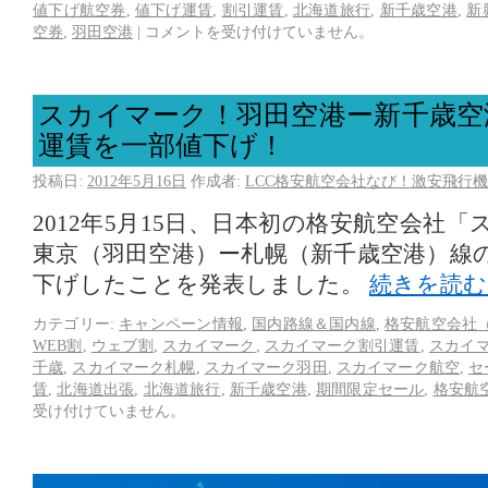
値下げ航空券
,
値下げ運賃
,
割引運賃
,
北海道旅行
,
新千歳空港
,
新
空券
,
羽田空港
|
コメントを受け付けていません。
スカイマーク！羽田空港ー新千歳空
運賃を一部値下げ！
投稿日:
2012年5月16日
作成者:
LCC格安航空会社なび！激安飛行機
2012年5月15日、日本初の格安航空会社
東京（羽田空港）ー札幌（新千歳空港）線
下げしたことを発表しました。
続きを読
カテゴリー:
キャンペーン情報
,
国内路線＆国内線
,
格安航空会社（
WEB割
,
ウェブ割
,
スカイマーク
,
スカイマーク割引運賃
,
スカイ
千歳
,
スカイマーク札幌
,
スカイマーク羽田
,
スカイマーク航空
,
セ
賃
,
北海道出張
,
北海道旅行
,
新千歳空港
,
期間限定セール
,
格安航
受け付けていません。