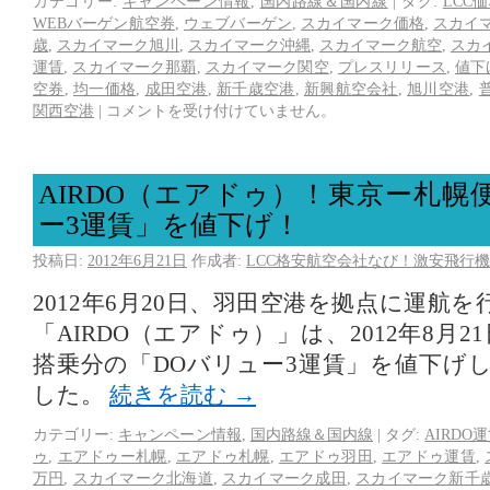
カテゴリー:
キャンペーン情報
,
国内路線＆国内線
|
タグ:
LCC
WEBバーゲン航空券
,
ウェブバーゲン
,
スカイマーク価格
,
スカイ
歳
,
スカイマーク旭川
,
スカイマーク沖縄
,
スカイマーク航空
,
スカ
運賃
,
スカイマーク那覇
,
スカイマーク関空
,
プレスリリース
,
値下
空券
,
均一価格
,
成田空港
,
新千歳空港
,
新興航空会社
,
旭川空港
,
関西空港
|
コメントを受け付けていません。
AIRDO（エアドゥ）！東京ー札幌
ー3運賃」を値下げ！
投稿日:
2012年6月21日
作成者:
LCC格安航空会社なび！激安飛行機
2012年6月20日、羽田空港を拠点に運航
「AIRDO（エアドゥ）」は、2012年8月21日
搭乗分の「DOバリュー3運賃」を値下げ
した。
続きを読む
→
カテゴリー:
キャンペーン情報
,
国内路線＆国内線
|
タグ:
AIRDO
ゥ
,
エアドゥー札幌
,
エアドゥ札幌
,
エアドゥ羽田
,
エアドゥ運賃
,
万円
,
スカイマーク北海道
,
スカイマーク成田
,
スカイマーク新千