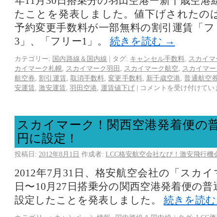
年11月30日搭乗分の羽田空港ー新千歳空
たことを発表しました。値下げされたの
予約変更手数料が一部無料の割引運賃「フ
3」、「フリー1」。
続きを読む
→
カテゴリー:
国内路線＆国内線
|
タグ:
キャンセル手数料
,
スカイマ
カイマーク札幌
,
スカイマーク羽田
,
スカイマーク航空
,
スカイマー
航空券
,
割引運賃
,
取消手数料
,
変更手数料
,
新千歳空港
,
普通航空
安運賃
,
激安運賃
,
羽田空港
,
運賃値下げ
|
コメントを受け付けてい
スカイマーク！関西空港発着便の普通
円に設定！
投稿日:
2012年8月1日
作成者:
LCC格安航空会社なび！激安飛行機
2012年7月31日、格安航空会社の「スカイ
日〜10月27日搭乗分の関西空港発着便の普通
設定したことを発表しました。
続きを読