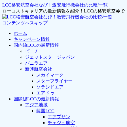
LCC格安航空会社なび！激安飛行機会社の比較/一覧
ローコストキャリアの最新情報を紹介！LCCの格安航空券
コンテンツへスキップ
ホーム
キャンペーン情報
国内線LCCの最新情報
ピーチ
ジェットスタージャパン
バニラエア
新興航空会社
スカイマーク
スターフライヤー
ソラシドエア
エアドゥ
国際線LCCの最新情報
アジア地域
韓国LCC
エアプサン
チェジュ航空