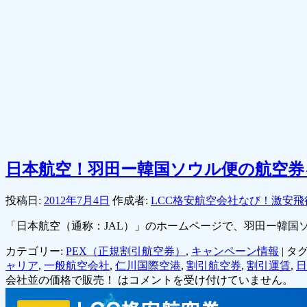
日本航空！羽田ー韓国ソウル便の航空券
投稿日:
2012年7月4日
作成者:
LCC格安航空会社なび！激安飛
「日本航空（通称：JAL）」のホームページで、羽田ー韓
カテゴリー:
PEX（正規割引航空券）
,
キャンペーン情報
|
タグ
ャリア
,
一般航空会社
,
仁川国際空港
,
割引航空券
,
割引運賃
,
日
会社並の価格で販売！ は
コメントを受け付けていません。