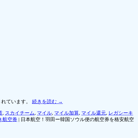
されています。
続きを読む
→
賃
,
スカイチーム
,
マイル
,
マイル加算
,
マイル還元
,
レガシーキ
き航空券
|
日本航空！羽田ー韓国ソウル便の航空券を格安航空