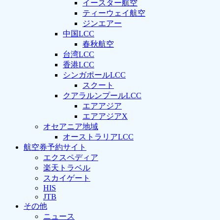
イースター航空
ティーウェイ航空
ジンエアー
中国LCC
春秋航空
台湾LCC
香港LCC
シンガポールLCC
スクート
クアラルンプールLCC
エアアジア
エアアジアX
オセアニア地域
オーストラリアLCC
航空券予約サイト
エクスペディア
楽天トラベル
スカイゲート
HIS
JTB
その他
ニュース