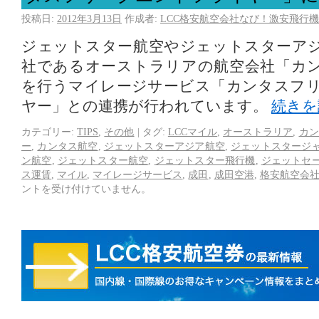
投稿日:
2012年3月13日
作成者:
LCC格安航空会社なび！激安飛行機
ジェットスター航空やジェットスターア
社であるオーストラリアの航空会社「カ
を行うマイレージサービス「カンタスフ
ヤー」との連携が行われています。
続き
カテゴリー:
TIPS
,
その他
|
タグ:
LCCマイル
,
オーストラリア
,
カン
ー
,
カンタス航空
,
ジェットスターアジア航空
,
ジェットスタージ
ン航空
,
ジェットスター航空
,
ジェットスター飛行機
,
ジェットセ
ス運賃
,
マイル
,
マイレージサービス
,
成田
,
成田空港
,
格安航空会
ントを受け付けていません。