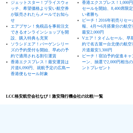
ジェットスター！プライスウォ
香港エクスプレス！1,000
ッチ、希望価格より安い航空券
セールを開始、8,400席限
が販売されたらメールでお知ら
い者勝ち
せ
ピーチ！2016年初売りセー
エアプサン！免税品を事前注文
報、4月〜6月搭乗分の航空
できるオンラインショップを開
最安2,000円
設、購入特典も充実
Vエア！タイムセール、早
ソラシドエア！バーゲンシリー
約で名古屋ー台北便の航空
ズの予約受付を開始、早めの予
片道最安3,300円
約で適用される割引運賃
ピーチ！宿泊予約促進キャ
香港エクスプレス！最安運賃は
ーン、抽選で2,000円相当
片道6,090円、就航予定の広島ー
ントプレゼント
香港便もセール対象
LCC格安航空会社なび！激安飛行機会社の比較/一覧