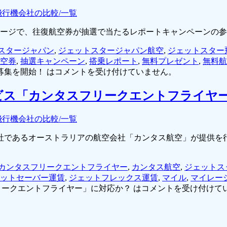
飛行機会社の比較/一覧
ームページで、往復航空券が抽選で当たるレポートキャンペーンの
スタージャパン
,
ジェットスタージャパン航空
,
ジェットスター
空券
,
抽選キャンペーン
,
搭乗レポート
,
無料プレゼント
,
無料航
集を開始！ は
コメントを受け付けていません。
ビス「カンタスフリークエントフライヤ
飛行機会社の比較/一覧
社であるオーストラリアの航空会社「カンタス航空」が提供を
カンタスフリークエントフライヤー
,
カンタス航空
,
ジェットス
ットセーバー運賃
,
ジェットフレックス運賃
,
マイル
,
マイレー
ークエントフライヤー」に対応か？ は
コメントを受け付けて