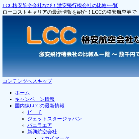
LCC格安航空会社なび！激安飛行機会社の比較/一覧
ローコストキャリアの最新情報を紹介！LCCの格安航空券
コンテンツへスキップ
ホーム
キャンペーン情報
国内線LCCの最新情報
ピーチ
ジェットスタージャパン
バニラエア
新興航空会社
スカイマーク