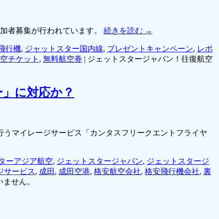
参加者募集が行われています。
続きを読む
→
飛行機
,
ジャットスター国内線
,
プレゼントキャンペーン
,
レポ
空チケット
,
無料航空券
|
ジェットスタージャパン！往復航空
ー」に対応か？
行うマイレージサービス「カンタスフリークエントフライヤ
ターアジア航空
,
ジェットスタージャパン
,
ジェットスタージ
ジサービス
,
成田
,
成田空港
,
格安航空会社
,
格安飛行機会社
,
裏
いません。