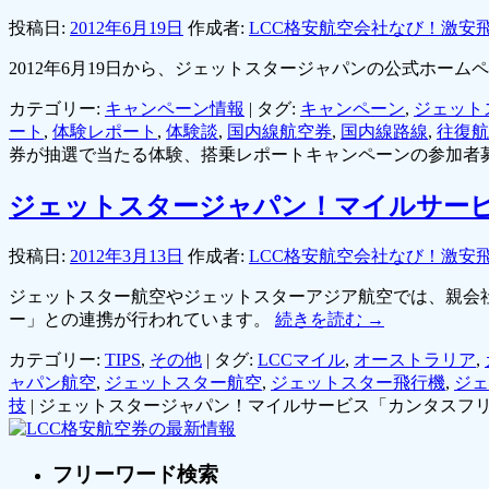
投稿日:
2012年6月19日
作成者:
LCC格安航空会社なび！激安
2012年6月19日から、ジェットスタージャパンの公式ホ
カテゴリー:
キャンペーン情報
|
タグ:
キャンペーン
,
ジェット
ート
,
体験レポート
,
体験談
,
国内線航空券
,
国内線路線
,
往復航
券が抽選で当たる体験、搭乗レポートキャンペーンの参加者募
ジェットスタージャパン！マイルサー
投稿日:
2012年3月13日
作成者:
LCC格安航空会社なび！激安
ジェットスター航空やジェットスターアジア航空では、親会
ー」との連携が行われています。
続きを読む
→
カテゴリー:
TIPS
,
その他
|
タグ:
LCCマイル
,
オーストラリア
,
ャパン航空
,
ジェットスター航空
,
ジェットスター飛行機
,
ジェ
技
|
ジェットスタージャパン！マイルサービス「カンタスフリ
フリーワード検索