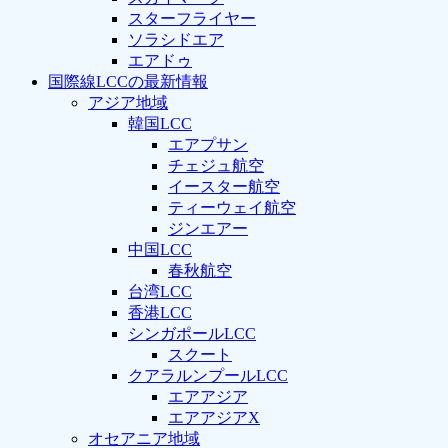
スターフライヤー
ソラシドエア
エアドゥ
国際線LCCの最新情報
アジア地域
韓国LCC
エアプサン
チェジュ航空
イースター航空
ティーウェイ航空
ジンエアー
中国LCC
春秋航空
台湾LCC
香港LCC
シンガポールLCC
スクート
クアラルンプールLCC
エアアジア
エアアジアX
オセアニア地域