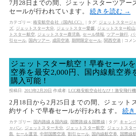
7月28日までの間、ジェットスターツアー
セールが行われています。
続きを読む
→
カテゴリー:
格安航空会社（国内LCC）
|
タグ:
ジェットスタージ
ズ
,
ジェットスター大分
,
ジェットスター愛媛
,
ジェットスター松山
トスター航空
,
ジェットスター鹿児島
,
セール情報
,
ツアー旅行
,
パ
引セール
,
国内ツアー
,
成田空港
,
期間限定セール
,
関西空港
|
コメ
ジェットスター航空！早春セールを
空券を最安2,000円、国内線航空券を
購入可能！
投稿日:
2013年2月20日
作成者:
LCC格安航空会社なび！激安飛行機
2月18日から2月25日までの間、ジェッ
約サイトで早春セールが行われます。
続
カテゴリー:
国内路線＆国内線
,
国際路線＆国際線
|
タグ:
キャン
ャパン
,
ジェットスター大分
,
ジェットスター航空
,
ジェットスタ
島
,
セール運賃
,
中部国際空港
,
割引セール
,
国内線航空券
,
国際線