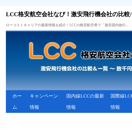
LCC格安航空会社なび！激安飛行機会社の比較
ローコストキャリアの最新情報を紹介！LCCの格安航空券で「激安国内旅行」
ホー
キャンペーン
国内線LCCの最新
国際線LC
ム
情報
情報
情報