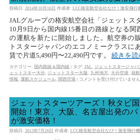
投稿日:
2014年10月16日
作成者:
LCC格安航空会社なび！激安飛行
JALグループの格安航空会社「ジェットス
10月9日から国内線15番目の路線となる
の運航を新たに開始しました。航空券の
トスタージャパンのエコノミークラスに
賃で片道5,490円〜22,490円です。
続きを読
カテゴリー:
国内路線＆国内線
|
タグ:
JAL
,
ジェットスタージャパ
ェットスター大分
,
ジェットスター大阪
,
九州地方
,
大分空港
,
就
情報
,
運航スケジュール
,
関西空港
|
コメントを受け付けていませ
ジェットスターツアーズ！秋タビ国
開始！東京、大阪、名古屋出発のパ
が激安価格！
投稿日:
2013年7月26日
作成者:
LCC格安航空会社なび！激安飛行機