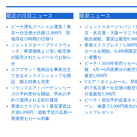
最近の注目ニュース
最新ニュース
ピーチ弾丸スペシャル運賃！東
ジェットスタージャパン！
京ー台北便が往復12,000円、現
京・名古屋・大阪ーマニラ
地滞在15時間の日帰り
順次就航、運賃は最安8,50
ジェットスター！プライスウォ
香港エクスプレス！1,000
ッチ、希望価格より安い航空券
セールを開始、8,400席限
が販売されたらメールでお知ら
い者勝ち
せ
ピーチ！2016年初売りセー
エアプサン！免税品を事前注文
報、4月〜6月搭乗分の航空
できるオンラインショップを開
最安2,000円
設、購入特典も充実
Vエア！タイムセール、早
ソラシドエア！バーゲンシリー
約で名古屋ー台北便の航空
ズの予約受付を開始、早めの予
片道最安3,300円
約で適用される割引運賃
ピーチ！宿泊予約促進キャ
香港エクスプレス！最安運賃は
ーン、抽選で2,000円相当
片道6,090円、就航予定の広島ー
ントプレゼント
香港便もセール対象