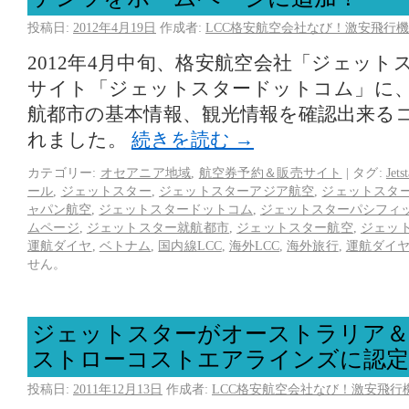
投稿日:
2012年4月19日
作成者:
LCC格安航空会社なび！激安飛行機
2012年4月中旬、格安航空会社「ジェット
サイト「ジェットスタードットコム」に
航都市の基本情報、観光情報を確認出来る
れました。
続きを読む
→
カテゴリー:
オセアニア地域
,
航空券予約＆販売サイト
|
タグ:
Jetst
ール
,
ジェットスター
,
ジェットスターアジア航空
,
ジェットスタ
ャパン航空
,
ジェットスタードットコム
,
ジェットスターパシフィ
ムページ
,
ジェットスター就航都市
,
ジェットスター航空
,
ジェッ
運航ダイヤ
,
ベトナム
,
国内線LCC
,
海外LCC
,
海外旅行
,
運航ダイ
せん。
ジェットスターがオーストラリア＆
ストローコストエアラインズに認
投稿日:
2011年12月13日
作成者:
LCC格安航空会社なび！激安飛行