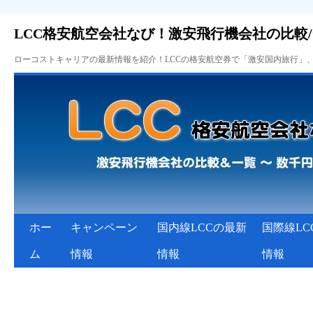
LCC格安航空会社なび！激安飛行機会社の比較
ローコストキャリアの最新情報を紹介！LCCの格安航空券で「激安国内旅行」
ホー
キャンペーン
国内線LCCの最新
国際線LC
ム
情報
情報
情報