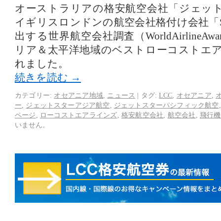
オーストラリアの格安航空会社「ジェッ
イギリスロンドンの航空会社格付け会社「S
出する世界航空会社調査（WorldAirlineA
リア＆太平洋地域のベストローコストエ
れました。
続きを読む
→
カテゴリー:
オセアニア地域
,
ニュース
|
タグ:
LCC
,
オセアニア
,
ー
,
ジェットスターアジア航空
,
ジェットスターパシフィック航空
ページ
,
ローコストエアラインズ
,
格安航空会社
,
航空会社
,
飛行機
いません。