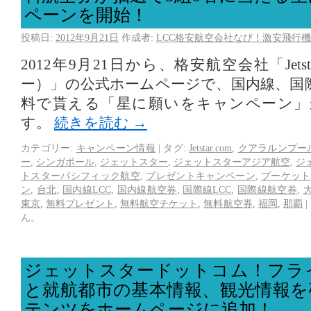
ペーンを開始！
投稿日:
2012年9月21日
作成者:
LCC格安航空会社なび！激安飛行機
2012年9月21日から、格安航空会社「Jet
ー）」の公式ホームページで、国内線、国
料で貰える「星に願いをキャンペーン」
す。
続きを読む
→
カテゴリー:
キャンペーン情報
|
タグ:
Jetstar.com
,
クアラルンプー
ー
,
シンガポール
,
ジェットスター
,
ジェットスターアジア航空
,
ジ
トスターパシフィック航空
,
プレゼントキャンペーン
,
プーケット
ン
,
台北
,
国内線LCC
,
国内線航空券
,
国際線LCC
,
国際線航空券
,
東京
,
無料プレゼント
,
無料航空チケット
,
無料航空券
,
福岡
,
那覇
|
ん。
ジェットスタードットコム！フラ
と就航都市の基本情報、観光情報を
テンツをホームページに追加！