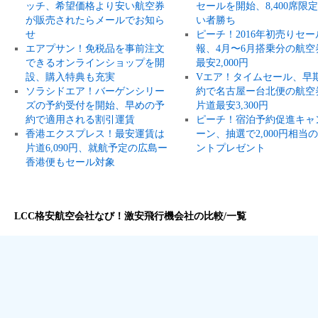
ッチ、希望価格より安い航空券
セールを開始、8,400席限
が販売されたらメールでお知ら
い者勝ち
せ
ピーチ！2016年初売りセー
エアプサン！免税品を事前注文
報、4月〜6月搭乗分の航空
できるオンラインショップを開
最安2,000円
設、購入特典も充実
Vエア！タイムセール、早
ソラシドエア！バーゲンシリー
約で名古屋ー台北便の航空
ズの予約受付を開始、早めの予
片道最安3,300円
約で適用される割引運賃
ピーチ！宿泊予約促進キャ
香港エクスプレス！最安運賃は
ーン、抽選で2,000円相当
片道6,090円、就航予定の広島ー
ントプレゼント
香港便もセール対象
LCC格安航空会社なび！激安飛行機会社の比較/一覧