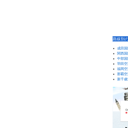
路線別
成田国
関西国
中部国
羽田空
福岡空
那覇空
新千歳