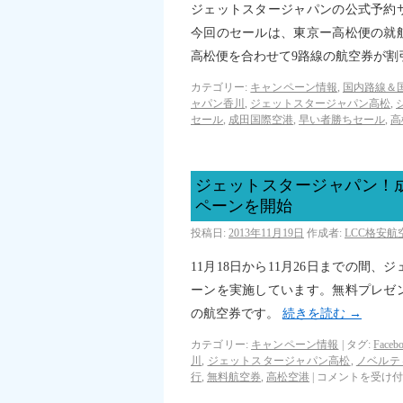
ジェットスタージャパンの公式予約
今回のセールは、東京ー高松便の就
高松便を合わせて9路線の航空券が
カテゴリー:
キャンペーン情報
,
国内路線＆
ャパン香川
,
ジェットスタージャパン高松
,
セール
,
成田国際空港
,
早い者勝ちセール
,
高
ジェットスタージャパン！
ペーンを開始
投稿日:
2013年11月19日
作成者:
LCC格安
11月18日から11月26日までの間
ーンを実施しています。無料プレゼン
の航空券です。
続きを読む
→
カテゴリー:
キャンペーン情報
|
タグ:
Face
川
,
ジェットスタージャパン高松
,
ノベルテ
行
,
無料航空券
,
高松空港
|
コメントを受け付