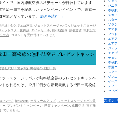
ジェッ
サイトで、国内線航空券の格安セールが行われています。
バニラ
航開始一周年を記念したキャンペーンイベントで、東京ー
春秋航
スカイ
割引対象となっています。
続きを読む
→
スター
ソラシ
国内線
|
タグ:
Starter運賃
,
ジェットスタージャパン
,
ジェットスタージ
エアド
ジェットスター国内線
,
タイムセール
,
割引航空券
,
割引運賃
,
就航記念
フジド
松空港
|
コメントを受け付けていません。
エアア
エアア
ジェッ
エアプ
成田ー高松線の無料航空券プレゼントキャン
チェジ
春秋航
香港エ
航空会社なび！激安飛行機会社の比較/一覧
スクー
ジンエ
、ジェットスタージャパンが無料航空券のプレゼントキャンペ
イース
トされるのは、12月10日から新規就航する成田ー高松線
ティー
セブパ
スポン
bookページ
,
Jetstar.com
,
オリジナルグッズ
,
ジェットスタージャパン香
ィー
,
プレゼントキャンペーン
,
懸賞キャンペーン
,
成田空港
,
東京旅
けていません。