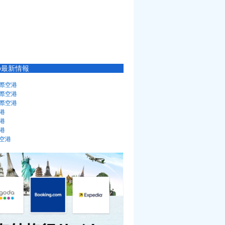
の最新情報
際空港
際空港
際空港
港
港
港
空港