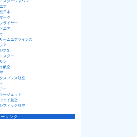
トスタージャパン
エア
空日本
マーク
フライヤー
ドエア
ゥ
リームエアラインズ
ジア
ジアX
トスター
サン
ュ航空
空
クスプレス航空
ト
アー
タージェット
ウェイ航空
シフィック航空
サーリンク