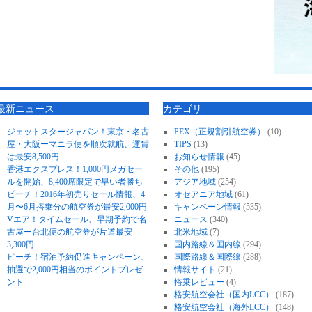
最新ニュース
カテゴリ
ジェットスタージャパン！東京・名古
PEX（正規割引航空券）
(10)
屋・大阪ーマニラ便を順次就航、運賃
TIPS
(13)
は最安8,500円
お知らせ情報
(45)
香港エクスプレス！1,000円メガセー
その他
(195)
ルを開始、8,400席限定で早い者勝ち
アジア地域
(254)
ピーチ！2016年初売りセール情報、4
オセアニア地域
(61)
月〜6月搭乗分の航空券が最安2,000円
キャンペーン情報
(535)
Vエア！タイムセール、早期予約で名
ニュース
(340)
古屋ー台北便の航空券が片道最安
北米地域
(7)
3,300円
国内路線＆国内線
(294)
ピーチ！宿泊予約促進キャンペーン、
国際路線＆国際線
(288)
抽選で2,000円相当のポイントプレゼ
情報サイト
(21)
ント
搭乗レビュー
(4)
格安航空会社（国内LCC）
(187)
格安航空会社（海外LCC）
(148)