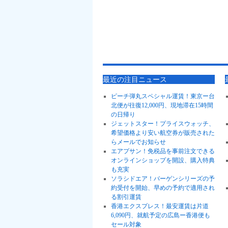
最近の注目ニュース
ピーチ弾丸スペシャル運賃！東京ー台
北便が往復12,000円、現地滞在15時間
の日帰り
ジェットスター！プライスウォッチ、
希望価格より安い航空券が販売された
らメールでお知らせ
エアプサン！免税品を事前注文できる
オンラインショップを開設、購入特典
も充実
ソラシドエア！バーゲンシリーズの予
約受付を開始、早めの予約で適用され
る割引運賃
香港エクスプレス！最安運賃は片道
6,090円、就航予定の広島ー香港便も
セール対象