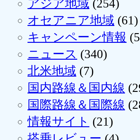
アジア地域
(254)
オセアニア地域
(61)
キャンペーン情報
(5
ニュース
(340)
北米地域
(7)
国内路線＆国内線
(2
国際路線＆国際線
(2
情報サイト
(21)
搭乗レビュー
(4)