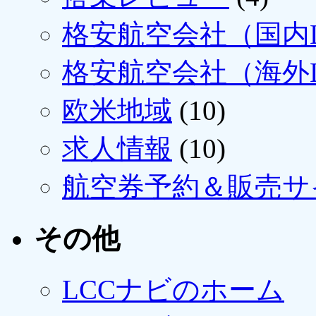
格安航空会社（国内L
格安航空会社（海外L
欧米地域
(10)
求人情報
(10)
航空券予約＆販売サ
その他
LCCナビのホーム