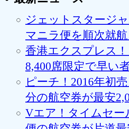
ジェットスタージャ
マニラ便を順次就航、
香港エクスプレス！1
8,400席限定で早い
ピーチ！2016年初
分の航空券が最安2,0
Vエア！タイムセー
便の航空券が片道最安3