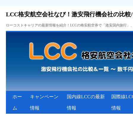
LCC格安航空会社なび！激安飛行機会社の比較
ローコストキャリアの最新情報を紹介！LCCの格安航空券で「激安国内旅行」
ホー
キャンペーン
国内線LCCの最新
国際線LC
ム
情報
情報
情報