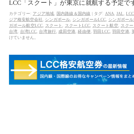
LCC「スクート」が東京に就航する予定で
カテゴリー:
アジア地域
,
国内路線＆国内線
|
タグ:
ANA
,
JAL
,
LC
ジア格安航空会社
,
シンガポール
,
シンガポールLCC
,
シンガポール
ガポール航空LCC
,
スクート
,
スクートLCC
,
スクート航空
,
スクー
台湾
,
台湾LCC
,
台湾旅行
,
成田空港
,
経由便
,
羽田LCC
,
羽田空港
,
けていません。