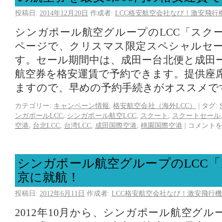
投稿日:
2014年12月20日
作成者:
LCC格安航空会社なび！激安飛行
シンガポール航空グループのLCC「スク
ページで、クリスマス限定スペシャルセ
す。セール期間中は、成田ー台北便と成田
航空券を格安運賃で予約できます。提供座
ますので、早めの予約手続きがオススメで
カテゴリー:
キャンペーン情報
,
格安航空会社（海外LCC）
|
タグ:
ンガポールLCC
,
シンガポール航空LCC
,
スクート
,
スクートセール
空港
,
台北LCC
,
台湾LCC
,
成田国際空港
,
桃園国際空港
|
コメント
シンガポール航空グループのLCC
京に就航！
投稿日:
2012年6月11日
作成者:
LCC格安航空会社なび！激安飛行機
2012年10月から、シンガポール航空グ