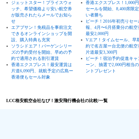
ジェットスター！プライスウォ
香港エクスプレス！1,000
ッチ、希望価格より安い航空券
セールを開始、8,400席限
が販売されたらメールでお知ら
い者勝ち
せ
ピーチ！2016年初売りセー
エアプサン！免税品を事前注文
報、4月〜6月搭乗分の航空
できるオンラインショップを開
最安2,000円
設、購入特典も充実
Vエア！タイムセール、早
ソラシドエア！バーゲンシリー
約で名古屋ー台北便の航空
ズの予約受付を開始、早めの予
片道最安3,300円
約で適用される割引運賃
ピーチ！宿泊予約促進キャ
香港エクスプレス！最安運賃は
ーン、抽選で2,000円相当
片道6,090円、就航予定の広島ー
ントプレゼント
香港便もセール対象
LCC格安航空会社なび！激安飛行機会社の比較/一覧