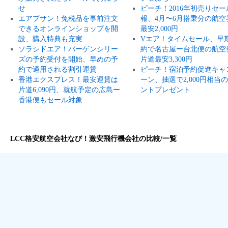
せ
ピーチ！2016年初売りセー
エアプサン！免税品を事前注文
報、4月〜6月搭乗分の航空
できるオンラインショップを開
最安2,000円
設、購入特典も充実
Vエア！タイムセール、早
ソラシドエア！バーゲンシリー
約で名古屋ー台北便の航空
ズの予約受付を開始、早めの予
片道最安3,300円
約で適用される割引運賃
ピーチ！宿泊予約促進キャ
香港エクスプレス！最安運賃は
ーン、抽選で2,000円相当
片道6,090円、就航予定の広島ー
ントプレゼント
香港便もセール対象
LCC格安航空会社なび！激安飛行機会社の比較/一覧