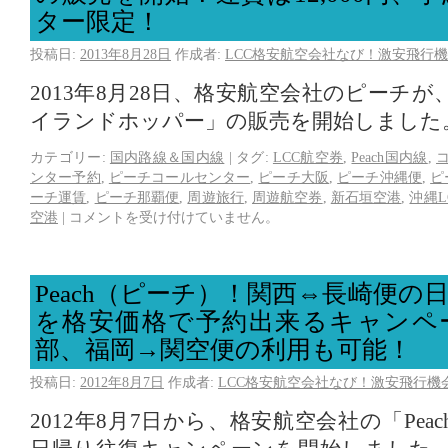
ター限定！
投稿日:
2013年8月28日
作成者:
LCC格安航空会社なび！激安飛行機
2013年8月28日、格安航空会社のピーチ
イランドホッパー」の販売を開始しました
カテゴリー:
国内路線＆国内線
|
タグ:
LCC航空券
,
Peach国内線
,
ンター予約
,
ピーチコールセンター
,
ピーチ大阪
,
ピーチ沖縄便
,
ピ
ーチ運賃
,
ピーチ那覇便
,
周遊旅行
,
周遊航空券
,
新石垣空港
,
沖縄L
空港
|
コメントを受け付けていません。
Peach（ピーチ）！関西⇔長崎便の
を格安価格で予約出来るキャンペ
部、福岡→関空便の利用も可能！
投稿日:
2012年8月7日
作成者:
LCC格安航空会社なび！激安飛行機
2012年8月7日から、格安航空会社の「Pe