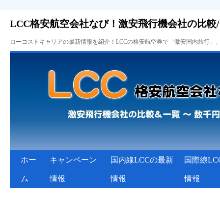
LCC格安航空会社なび！激安飛行機会社の比較
ローコストキャリアの最新情報を紹介！LCCの格安航空券で「激安国内旅行」
ホー
キャンペーン
国内線LCCの最新
国際線LC
ム
情報
情報
情報