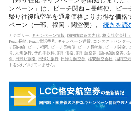
日帰り往復キャンペーンを開始しました
ンペーン」は、ピーチ関西→長崎便、ピー
帰り往復航空券を通常価格よりお得な価格
ペーン（一部、福岡→関空便）。
続きを読
カテゴリー:
キャンペーン情報
,
国内路線＆国内線
,
格安航空会社（
Peach長崎
,
Peach電話番号
,
キャンペーン運賃
,
コンタクトセンター
チ国内線
,
ピーチ福岡
,
ピーチ長崎便
,
ピーチ長崎線
,
ピーチ関空
,
号
,
九州旅行
,
予約手数料
,
割引価格
,
割引航空券
,
国内線航空券
,
往
料
,
日帰り割引
,
日帰り旅行
,
日帰り航空券
,
格安航空会社
,
福岡空
トを受け付けていません。