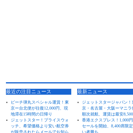
最近の注目ニュース
最新ニュース
ピーチ弾丸スペシャル運賃！東
ジェットスタージャパン！
京ー台北便が往復12,000円、現
京・名古屋・大阪ーマニラ
地滞在15時間の日帰り
順次就航、運賃は最安8,50
ジェットスター！プライスウォ
香港エクスプレス！1,000
ッチ、希望価格より安い航空券
セールを開始、8,400席限
が販売されたらメールでお知ら
い者勝ち