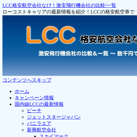
LCC格安航空会社なび！激安飛行機会社の比較/一覧
ローコストキャリアの最新情報を紹介！LCCの格安航空券
コンテンツへスキップ
ホーム
キャンペーン情報
国内線LCCの最新情報
ピーチ
ジェットスタージャパン
バニラエア
新興航空会社
スカイマーク