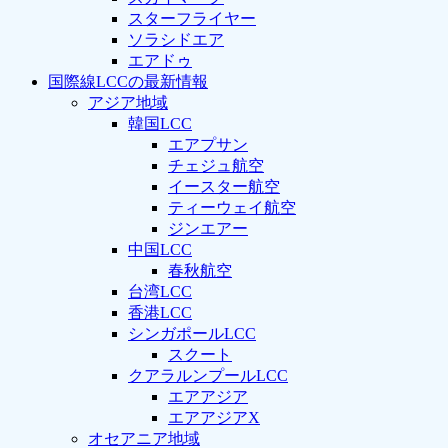
スターフライヤー
ソラシドエア
エアドゥ
国際線LCCの最新情報
アジア地域
韓国LCC
エアプサン
チェジュ航空
イースター航空
ティーウェイ航空
ジンエアー
中国LCC
春秋航空
台湾LCC
香港LCC
シンガポールLCC
スクート
クアラルンプールLCC
エアアジア
エアアジアX
オセアニア地域