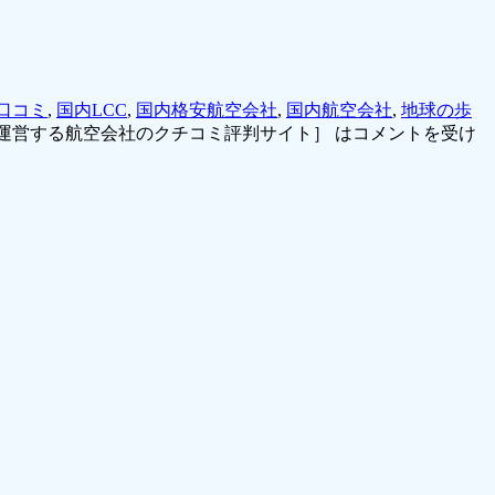
口コミ
,
国内LCC
,
国内格安航空会社
,
国内航空会社
,
地球の歩
運営する航空会社のクチコミ評判サイト］ は
コメントを受け