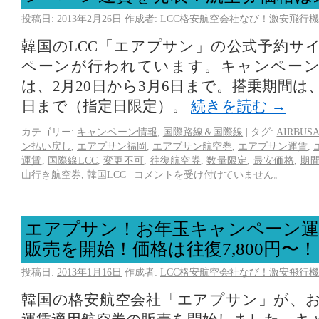
投稿日:
2013年2月26日
作成者:
LCC格安航空会社なび！激安飛行機
韓国のLCC「エアプサン」の公式予約サ
ペーンが行われています。キャンペーン
は、2月20日から3月6日まで。搭乗期間は、
日まで（指定日限定）。
続きを読む
→
カテゴリー:
キャンペーン情報
,
国際路線＆国際線
|
タグ:
AIRBUS
ン払い戻し
,
エアプサン福岡
,
エアプサン航空券
,
エアプサン運賃
,
運賃
,
国際線LCC
,
変更不可
,
往復航空券
,
数量限定
,
最安価格
,
期
山行き航空券
,
韓国LCC
|
コメントを受け付けていません。
エアプサン！お年玉キャンペーン運
販売を開始！価格は往復7,800円〜！
投稿日:
2013年1月16日
作成者:
LCC格安航空会社なび！激安飛行機
韓国の格安航空会社「エアプサン」が、