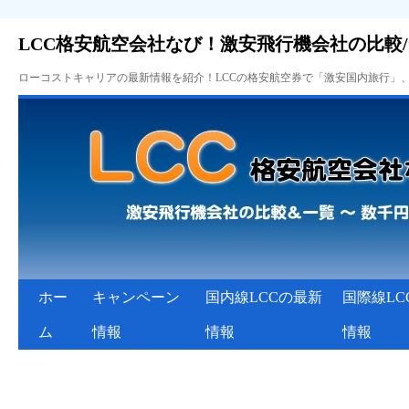
LCC格安航空会社なび！激安飛行機会社の比較
ローコストキャリアの最新情報を紹介！LCCの格安航空券で「激安国内旅行」
ホー
キャンペーン
国内線LCCの最新
国際線LC
ム
情報
情報
情報