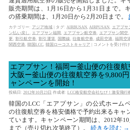
運賃適用航空券の販売を開始しました。キ
販売期間は、1月16日から1月31日まで
の搭乗期間は、1月20日から2月20日まで。
カテゴリー:
アジア地域
|
タグ:
AIRBUSAN
,
AIRPUSAN
,
エアプサ
ン払い戻し
,
エアプサン福岡
,
エアプサン航空券
,
エアプサン関空
更
,
割引航空券
,
割引運賃
,
国際線
,
往復航空券
,
成田空港
,
福岡空
関西空港
,
韓国LCC
,
韓国ローコストキャリア
|
コメントを受け付け
エアプサン！福岡ー釜山便の往復航空券
大阪ー釜山便の往復航空券を9,800
ャンペーンを開始！
投稿日:
2012年10月23日
作成者:
LCC格安航空会社なび！激安飛行
韓国のLCC「エアプサン」の公式ホーム
の往復航空券を格安価格で予約出来るキャ
ています。キャンペーン期間は、2012年10
まで（売り切れ次第終了）。
続きを読む
→