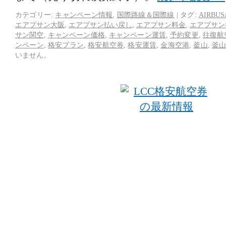
カテゴリー:
キャンペーン情報
,
国際路線＆国際線
|
タグ:
AIRBUS
エアプサン大阪
,
エアプサン払い戻し
,
エアプサン料金
,
エアプサン
サン関空
,
キャンペーン価格
,
キャンペーン運賃
,
予約変更
,
往復航
ンペーン
,
格安プラン
,
格安航空券
,
格安運賃
,
金海空港
,
釜山
,
釜
いません。