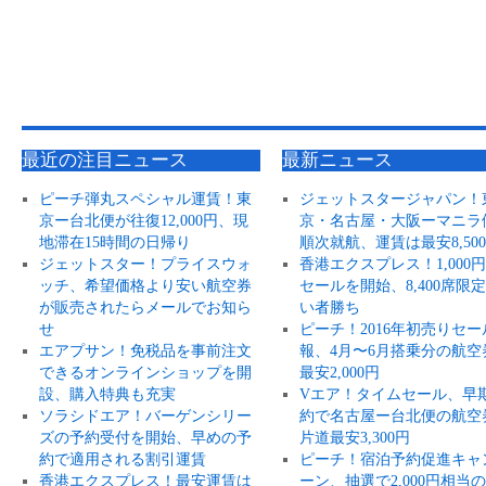
最近の注目ニュース
最新ニュース
ピーチ弾丸スペシャル運賃！東
ジェットスタージャパン！
京ー台北便が往復12,000円、現
京・名古屋・大阪ーマニラ
地滞在15時間の日帰り
順次就航、運賃は最安8,50
ジェットスター！プライスウォ
香港エクスプレス！1,000
ッチ、希望価格より安い航空券
セールを開始、8,400席限
が販売されたらメールでお知ら
い者勝ち
せ
ピーチ！2016年初売りセー
エアプサン！免税品を事前注文
報、4月〜6月搭乗分の航空
できるオンラインショップを開
最安2,000円
設、購入特典も充実
Vエア！タイムセール、早
ソラシドエア！バーゲンシリー
約で名古屋ー台北便の航空
ズの予約受付を開始、早めの予
片道最安3,300円
約で適用される割引運賃
ピーチ！宿泊予約促進キャ
香港エクスプレス！最安運賃は
ーン、抽選で2,000円相当