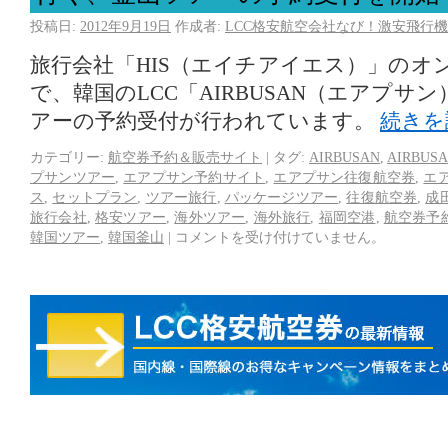
投稿日:
2012年9月19日
作成者:
LCC格安航空会社なび！激安飛行機
旅行会社「HIS（エイチアイエス）」のオ
で、韓国のLCC「AIRBUSAN（エアプサ
アーの予約受付が行われています。
続きを
カテゴリー:
航空券予約＆販売サイト
|
タグ:
AIRBUSAN
,
AIRBU
プサンツアー
,
エアプサン予約サイト
,
エアプサン往復航空券
,
エ
ス
,
セットプラン
,
ツアー旅行
,
パッケージツアー
,
往復航空券
,
成
旅行会社
,
格安ツアー
,
海外ツアー
,
海外旅行
,
福岡空港
,
航空券予
韓国ツアー
,
韓国釜山
|
コメントを受け付けていません。