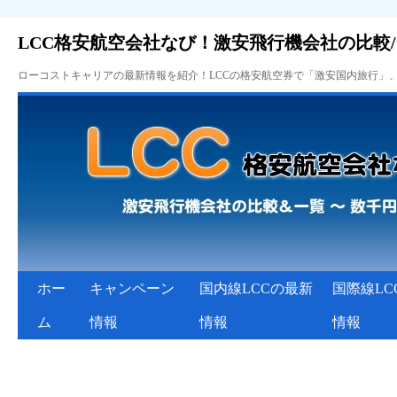
LCC格安航空会社なび！激安飛行機会社の比較
ローコストキャリアの最新情報を紹介！LCCの格安航空券で「激安国内旅行」
ホー
キャンペーン
国内線LCCの最新
国際線LC
ム
情報
情報
情報