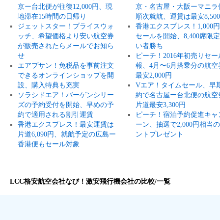
京ー台北便が往復12,000円、現
京・名古屋・大阪ーマニラ
地滞在15時間の日帰り
順次就航、運賃は最安8,50
ジェットスター！プライスウォ
香港エクスプレス！1,000
ッチ、希望価格より安い航空券
セールを開始、8,400席限
が販売されたらメールでお知ら
い者勝ち
せ
ピーチ！2016年初売りセー
エアプサン！免税品を事前注文
報、4月〜6月搭乗分の航空
できるオンラインショップを開
最安2,000円
設、購入特典も充実
Vエア！タイムセール、早
ソラシドエア！バーゲンシリー
約で名古屋ー台北便の航空
ズの予約受付を開始、早めの予
片道最安3,300円
約で適用される割引運賃
ピーチ！宿泊予約促進キャ
香港エクスプレス！最安運賃は
ーン、抽選で2,000円相当
片道6,090円、就航予定の広島ー
ントプレゼント
香港便もセール対象
LCC格安航空会社なび！激安飛行機会社の比較/一覧