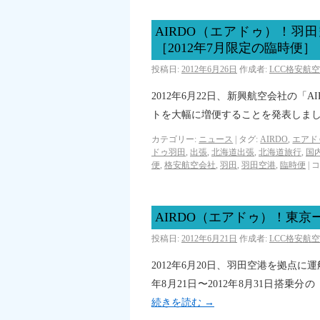
AIRDO（エアドゥ）！羽
［2012年7月限定の臨時便］
投稿日:
2012年6月26日
作成者:
LCC格安航
2012年6月22日、新興航空会社の
トを大幅に増便することを発表しま
カテゴリー:
ニュース
|
タグ:
AIRDO
,
エアド
ドゥ羽田
,
出張
,
北海道出張
,
北海道旅行
,
国
便
,
格安航空会社
,
羽田
,
羽田空港
,
臨時便
|
コ
AIRDO（エアドゥ）！東
投稿日:
2012年6月21日
作成者:
LCC格安航
2012年6月20日、羽田空港を拠点に
年8月21日〜2012年8月31日搭
続きを読む
→