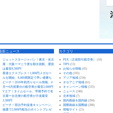
最新ニュース
カテゴリ
ジェットスタージャパン！東京・名古
PEX（正規割引航空券）
(10)
屋・大阪ーマニラ便を順次就航、運賃
TIPS
(13)
は最安8,500円
お知らせ情報
(45)
香港エクスプレス！1,000円メガセー
その他
(195)
ルを開始、8,400席限定で早い者勝ち
アジア地域
(254)
ピーチ！2016年初売りセール情報、4
オセアニア地域
(61)
月〜6月搭乗分の航空券が最安2,000円
キャンペーン情報
(535)
Vエア！タイムセール、早期予約で名
ニュース
(340)
古屋ー台北便の航空券が片道最安
北米地域
(7)
3,300円
国内路線＆国内線
(294)
ピーチ！宿泊予約促進キャンペーン、
国際路線＆国際線
(288)
抽選で2,000円相当のポイントプレゼ
情報サイト
(21)