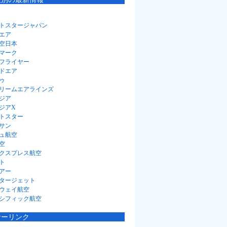
トスタージャパン
エア
空日本
マーク
フライヤー
ドエア
ゥ
リームエアラインズ
ジア
ジアX
トスター
サン
ュ航空
空
クスプレス航空
ト
アー
タージェット
ウェイ航空
シフィック航空
サーリンク