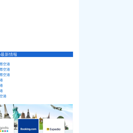
の最新情報
際空港
際空港
際空港
港
港
港
空港