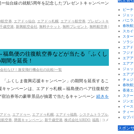
幌ー仙台線の就航5周年を記念したプレゼントキャンペーン
ピーチ
ジェッ
バニラ
DO航空券
,
エアドゥ仙台
,
エアドゥ札幌
,
エアドゥ航空券
,
プレゼントキ
春秋航
千歳空港
,
新興航空会社
,
無料チケット
,
無料プレゼント
,
無料航空券
|
スカイ
スター
ソラシ
エアド
フジド
幌⇔福島便の往復航空券などが当たる「ふくし
エアア
の期間を延長！
エアア
ジェッ
空会社なび！激安飛行機会社の比較/一覧
エアプ
チェジ
RDOは、「ふくしま復興応援キャンペーン」の期間を延長するこ
春秋航
援キャンペーンは、エアドゥ札幌⇔福島便のペア往復航空
香港エ
スクー
ア宿泊券等の豪華景品が抽選で当たるキャンペーン
続きを
ジンエ
イース
ティー
アドゥ
,
エアドゥー
,
エアドゥ札幌
,
エアドゥ福島
,
システムトラブル
,
セブパ
復航空券
,
懸賞キャンペーン
,
新千歳空港
,
株式会社AIRDO
,
福島
|
コメ
スポン