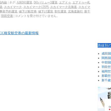
国内線
|
タグ:
AIRDO運賃
,
DOバリュー3運賃
,
エアドゥ
,
エアドゥー札
賃
,
スカイマーク
,
スカイマーク1万円
,
スカイマーク北海道
,
スカイマ
事前予約運賃
,
値下げ航空券
,
値下げ運賃
,
割引運賃
,
北海道旅行
,
新千
,
羽田空港
|
コメントを受け付けていません。
路線別
成田国
関西国
中部国
羽田空
福岡空
那覇空
新千歳