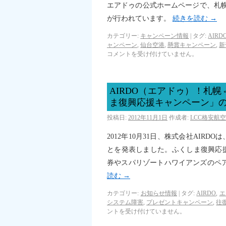
エアドゥの公式ホームページで、札
が行われています。
続きを読む
→
カテゴリー:
キャンペーン情報
|
タグ:
AIR
ャンペーン
,
仙台空港
,
懸賞キャンペーン
,
新
コメントを受け付けていません。
AIRDO（エアドゥ）！札
ま復興応援キャンペーン」
投稿日:
2012年11月1日
作成者:
LCC格安航
2012年10月31日、株式会社AI
とを発表しました。ふくしま復興応
券やスパリゾートハワイアンズのペ
読む
→
カテゴリー:
お知らせ情報
|
タグ:
AIRDO
,
エ
システム障害
,
プレゼントキャンペーン
,
往
ントを受け付けていません。