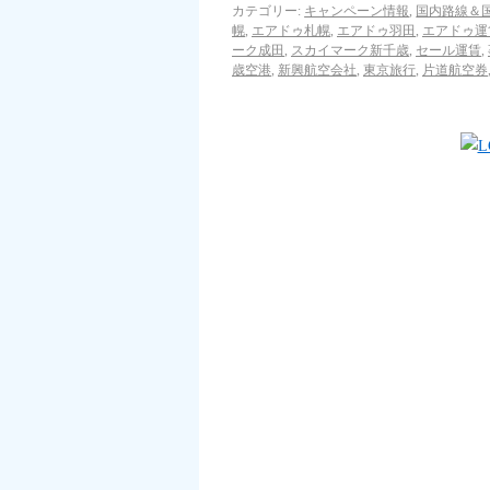
カテゴリー:
キャンペーン情報
,
国内路線＆
幌
,
エアドゥ札幌
,
エアドゥ羽田
,
エアドゥ運
ーク成田
,
スカイマーク新千歳
,
セール運賃
,
歳空港
,
新興航空会社
,
東京旅行
,
片道航空券