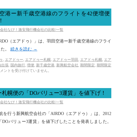
田空港ー新千歳空港線のフライトを42便増便
！
空会社なび！激安飛行機会社の比較/一覧
「AIRDO（エアドゥ）」は、羽田空港ー新千歳空港線のフライ
した。
続きを読む
→
ゥ
,
エアドゥー
,
エアドゥー札幌
,
エアドゥー羽田
,
エアドゥ札幌
,
エア
内出張
,
国内旅行
,
増便
,
新千歳空港
,
新興航空会社
,
期間限定
,
期間限定
メントを受け付けていません。
京ー札幌便の「DOバリュー3運賃」を値下げ！
空会社なび！激安飛行機会社の比較/一覧
運航を行う新興航空会社の「AIRDO（エアドゥ）」は、2012
乗分の「DOバリュー3運賃」を値下げしたことを発表しました。