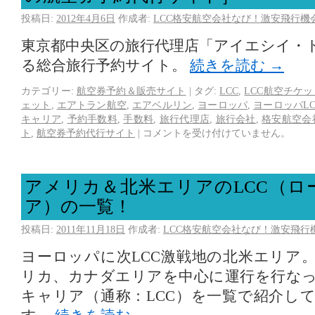
投稿日:
2012年4月6日
作成者:
LCC格安航空会社なび！激安飛行機
東京都中央区の旅行代理店「アイエシイ・
る総合旅行予約サイト。
続きを読む
→
カテゴリー:
航空券予約＆販売サイト
|
タグ:
LCC
,
LCC航空チケッ
ェット
,
エアトラン航空
,
エアベルリン
,
ヨーロッパ
,
ヨーロッパLC
キャリア
,
予約手数料
,
手数料
,
旅行代理店
,
旅行会社
,
格安航空会
ト
,
航空券予約代行サイト
|
コメントを受け付けていません。
アメリカ＆北米エリアのLCC（ロ
ア）の一覧！
投稿日:
2011年11月18日
作成者:
LCC格安航空会社なび！激安飛行
ヨーロッパに次LCC激戦地の北米エリア
リカ、カナダエリアを中心に運行を行な
キャリア（通称：LCC）を一覧で紹介し