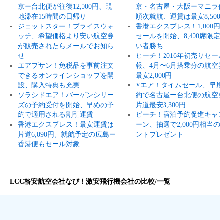
京ー台北便が往復12,000円、現
京・名古屋・大阪ーマニラ
地滞在15時間の日帰り
順次就航、運賃は最安8,50
ジェットスター！プライスウォ
香港エクスプレス！1,000
ッチ、希望価格より安い航空券
セールを開始、8,400席限
が販売されたらメールでお知ら
い者勝ち
せ
ピーチ！2016年初売りセー
エアプサン！免税品を事前注文
報、4月〜6月搭乗分の航空
できるオンラインショップを開
最安2,000円
設、購入特典も充実
Vエア！タイムセール、早
ソラシドエア！バーゲンシリー
約で名古屋ー台北便の航空
ズの予約受付を開始、早めの予
片道最安3,300円
約で適用される割引運賃
ピーチ！宿泊予約促進キャ
香港エクスプレス！最安運賃は
ーン、抽選で2,000円相当
片道6,090円、就航予定の広島ー
ントプレゼント
香港便もセール対象
LCC格安航空会社なび！激安飛行機会社の比較/一覧