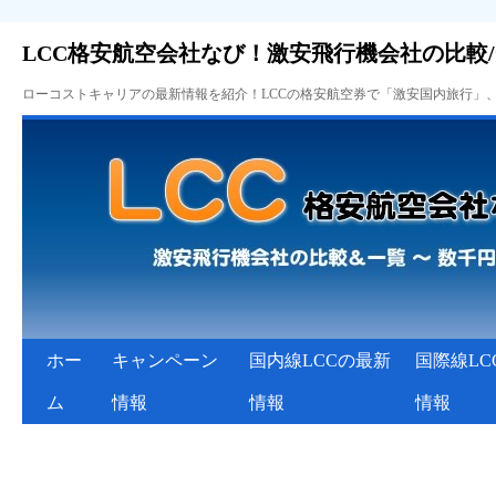
LCC格安航空会社なび！激安飛行機会社の比較
ローコストキャリアの最新情報を紹介！LCCの格安航空券で「激安国内旅行」
ホー
キャンペーン
国内線LCCの最新
国際線LC
ム
情報
情報
情報