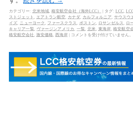
す。
続きを読む
→
カテゴリー:
北米地域
,
格安航空会社（海外LCC）
|
タグ:
LCC
,
LC
ストジェット
,
エアトラン航空
,
カナダ
,
カルフォルニア
,
サウスウ
イズ
,
ニューヨーク
,
ファースクラス
,
ボストン
,
ロサンゼルス
,
ロ
キャリア一覧
,
ヴァージンアメリカ
,
一覧
,
北米
,
東海岸
,
格安航空
格安航空会社
,
激安価格
,
西海岸
|
コメントを受け付けていません