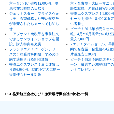
京ー台北便が往復12,000円、現
京・名古屋・大阪ーマニラ
地滞在15時間の日帰り
順次就航、運賃は最安8,50
ジェットスター！プライスウォ
香港エクスプレス！1,000
ッチ、希望価格より安い航空券
セールを開始、8,400席限
が販売されたらメールでお知ら
い者勝ち
せ
ピーチ！2016年初売りセー
エアプサン！免税品を事前注文
報、4月〜6月搭乗分の航空
できるオンラインショップを開
最安2,000円
設、購入特典も充実
Vエア！タイムセール、早
ソラシドエア！バーゲンシリー
約で名古屋ー台北便の航空
ズの予約受付を開始、早めの予
片道最安3,300円
約で適用される割引運賃
ピーチ！宿泊予約促進キャ
香港エクスプレス！最安運賃は
ーン、抽選で2,000円相当
片道6,090円、就航予定の広島ー
ントプレゼント
香港便もセール対象
LCC格安航空会社なび！激安飛行機会社の比較/一覧