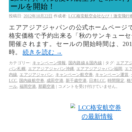
ールを開始！
投稿日:
2012年10月22日
作成者:
LCC格安航空会社なび！激安飛行
エアアジアジャパンの公式ホームページ
格安価格で予約出来る「秋のサンキューセ
開催されます。セールの開始時間は、2012
時。
続きを読む
→
カテゴリー:
キャンペーン情報
,
国内路線＆国内線
|
タグ:
エアア
パン札幌
,
エアアジアジャパン沖縄
,
エアアジアジャパン福岡
,
エ
内線
,
エアジアジャパン
,
キャンペーン航空券
,
キャンペーン運賃
,
LCC
,
国内線航空券
,
成田空港
,
新千歳空港
,
日本LCC
,
時間限定
,
格
ール
,
福岡空港
,
那覇空港
|
コメントを受け付けていません。