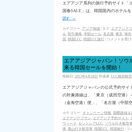
エアアジア系列の旅行予約サイト「エ
国春SALE」は、韓国国内のホテル
読む
→
カテゴリー:
アジア地域
|
タグ:
エアアジア
ル
,
割引価格
,
半額セール
,
名古屋
,
東京
,
海外
国
,
韓国LCC
,
韓国LCC旅行
|
コメントを受け
エアアジアジャパン！ソウ
来る韓国セールを開始！
投稿日:
2013年4月18日
作成者:
LCC格安航
エアアジアジャパンの公式予約サイ
の対象路線は、「東京（成田空港）
（金海空港）便」、「名古屋（中部
カテゴリー:
キャンペーン情報
,
国際路線＆
エアアジアプサン
,
エアアジア予約サイト
,
ウィーク
,
セントレアLCC
,
ソウル行き航空
港
,
釜山行き航空券
,
韓国LCC
,
韓国旅行
|
コ