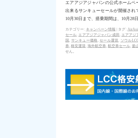
エアアジアジャパンの公式ホームペ
出来るサンキューセールが開催されて
10月30日まで、搭乗期間は、10月28
カテゴリー:
キャンペーン情報
|
タグ:
AirAsi
セール
,
エアアジアジャパン成田
,
エアアジ
国
,
サンキュー価格
,
セール運賃
,
ソウルLC
券
,
格安運賃
,
海外航空券
,
航空券セール
,
釜山
せん。