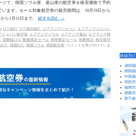
ージで、韓国ソウル便、釜山便の航空券を格安価格で予約
います。セール対象航空券の販売期間は、10月19日から
日から1月31日まで。
続きを読む
→
a
,
LCC旅行
,
LCC海外旅行
,
エアアジアジャパン
,
エアアジアジャパン
アジャパン航空券
,
エアアジアソウル
,
エアアジア釜山
,
エアアジア韓
C
,
国際線LCC
,
数量限定セール
,
期間限定セール
,
枚数限定
,
格安航空
LCC
,
韓国LCC
,
韓国ソウル
,
韓国航空券
|
コメントを受け付けていま
路線別
成田国
関西国
中部国
羽田空
福岡空
那覇空
新千歳