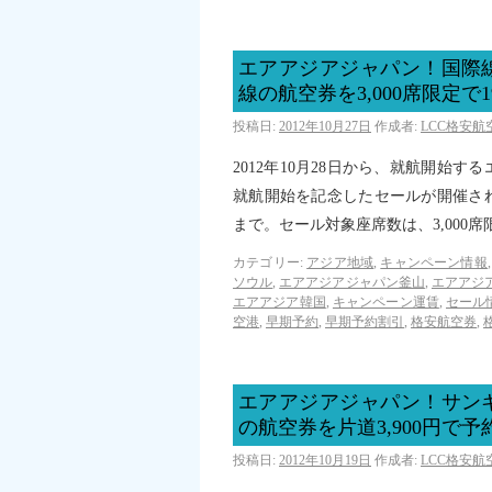
エアアジアジャパン！国際
線の航空券を3,000席限定で
投稿日:
2012年10月27日
作成者:
LCC格安
2012年10月28日から、就航開始
就航開始を記念したセールが開催されま
まで。セール対象座席数は、3,000
カテゴリー:
アジア地域
,
キャンペーン情報
ソウル
,
エアアジアジャパン釜山
,
エアアジ
エアアジア韓国
,
キャンペーン運賃
,
セール
空港
,
早期予約
,
早期予約割引
,
格安航空券
,
エアアジアジャパン！サン
の航空券を片道3,900円で
投稿日:
2012年10月19日
作成者:
LCC格安