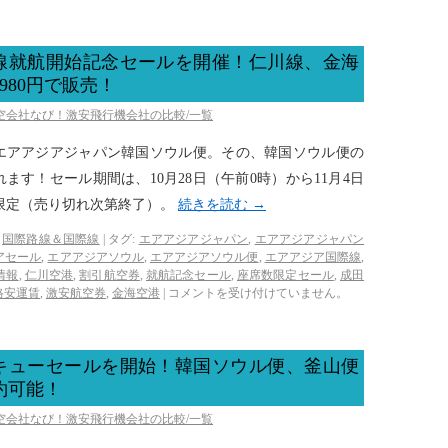
線就航開始記念セールを開催！仁川線、金海
1980円で販売！
航空会社なび！激安飛行機会社の比較/一覧
するエアアジアジャパン韓国ソウル便。その、韓国ソウル便の
す！セール期間は、10月28日（午前0時）から11月4日
席限定（売り切れ次第終了）。
続きを読む
→
,
国際路線＆国際線
|
タグ:
エアアジアジャパン
,
エアアジアジャパン
アセール
,
エアアジアソウル
,
エアアジアソウル便
,
エアアジア国際線
,
情報
,
仁川空港
,
割引航空券
,
就航記念セール
,
座席数限定セール
,
成田
格安運賃
,
激安航空券
,
金海空港
|
コメントを受け付けていません。
キューセールを開始！韓国ソウル便、釜山便
予約可能！
航空会社なび！激安飛行機会社の比較/一覧