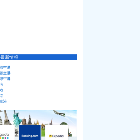
の最新情報
際空港
際空港
際空港
港
港
港
空港