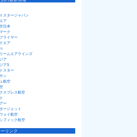
トスタージャパン
エア
空日本
マーク
フライヤー
ドエア
ゥ
リームエアラインズ
ジア
ジアX
トスター
サン
ュ航空
空
クスプレス航空
ト
アー
タージェット
ウェイ航空
シフィック航空
サーリンク