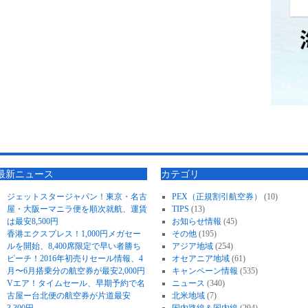
最新ニュース
カテゴリ
ジェットスタージャパン！東京・名古
PEX（正規割引航空券）
(10)
屋・大阪ーマニラ便を順次就航、運賃
TIPS
(13)
は最安8,500円
お知らせ情報
(45)
香港エクスプレス！1,000円メガセー
その他
(195)
ルを開始、8,400席限定で早い者勝ち
アジア地域
(254)
ピーチ！2016年初売りセール情報、4
オセアニア地域
(61)
月〜6月搭乗分の航空券が最安2,000円
キャンペーン情報
(535)
Vエア！タイムセール、早期予約で名
ニュース
(340)
古屋ー台北便の航空券が片道最安
北米地域
(7)