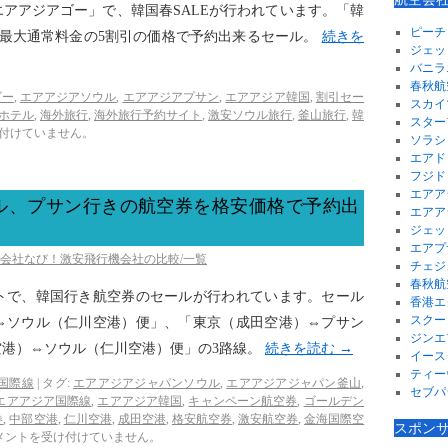
アアジアゴー」で、韓国春SALEが行われています。「韓
ピーチ
を最大通常料金の5割引の価格で予約出来るセール。
続きを
ジェッ
バニラ
春秋航
ゴー
,
エアアジアソウル
,
エアアジアプサン
,
エアアジア韓国
,
割引セー
スカイ
ホテル
,
海外旅行
,
海外旅行予約サイト
,
激安ソウル旅行
,
釜山旅行
,
韓
スター
付けていません。
ソラシ
エアド
フジド
エアア
ル、プサン行きの航空券を格安価格で予約出
エアア
ジェッ
エアプ
空会社なび！激安飛行機会社の比較/一覧
チェジ
春秋航
トで、韓国行き航空券のセールが行われています。セール
香港エ
スクー
⇔ソウル（仁川空港）便」、「東京（成田空港）⇔プサン
ジンエ
空港）⇔ソウル（仁川空港）便」の3路線。
続きを読む
→
イース
ティー
国際線
|
タグ:
エアアジアジャパンソウル
,
エアアジアジャパン釜山
,
セブパ
エアアジア国際線
,
エアアジア韓国
,
キャンペーン航空券
,
ゴールデン
券
,
中部空港
,
仁川空港
,
成田空港
,
格安航空券
,
激安航空券
,
金海国際空
スポン
メントを受け付けていません。