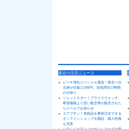
最近の注目ニュース
ピーチ弾丸スペシャル運賃！東京ー台
北便が往復12,000円、現地滞在15時間
の日帰り
ジェットスター！プライスウォッチ、
希望価格より安い航空券が販売された
らメールでお知らせ
エアプサン！免税品を事前注文できる
オンラインショップを開設、購入特典
も充実