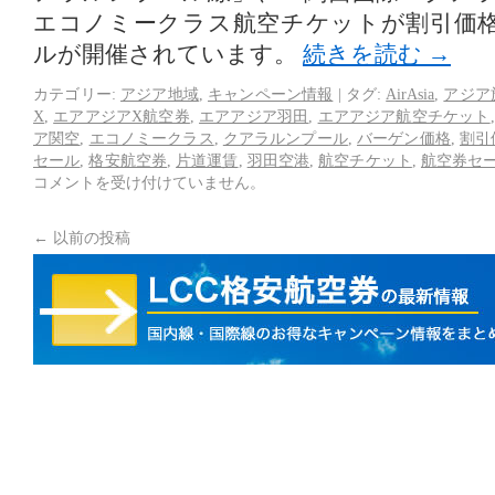
エコノミークラス航空チケットが割引価
ルが開催されています。
続きを読む
→
カテゴリー:
アジア地域
,
キャンペーン情報
|
タグ:
AirAsia
,
アジア
X
,
エアアジアX航空券
,
エアアジア羽田
,
エアアジア航空チケット
ア関空
,
エコノミークラス
,
クアラルンプール
,
バーゲン価格
,
割引
セール
,
格安航空券
,
片道運賃
,
羽田空港
,
航空チケット
,
航空券セ
コメントを受け付けていません。
←
以前の投稿