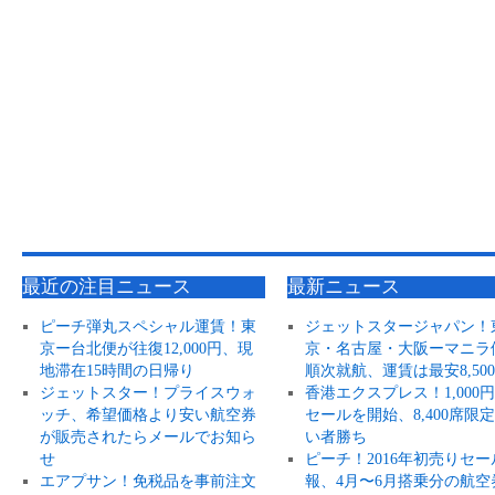
最近の注目ニュース
最新ニュース
ピーチ弾丸スペシャル運賃！東
ジェットスタージャパン！
京ー台北便が往復12,000円、現
京・名古屋・大阪ーマニラ
地滞在15時間の日帰り
順次就航、運賃は最安8,50
ジェットスター！プライスウォ
香港エクスプレス！1,000
ッチ、希望価格より安い航空券
セールを開始、8,400席限
が販売されたらメールでお知ら
い者勝ち
せ
ピーチ！2016年初売りセー
エアプサン！免税品を事前注文
報、4月〜6月搭乗分の航空