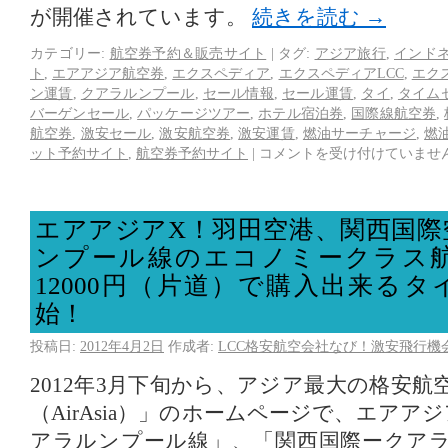
が開催されています。
続きを読む
→
カテゴリー:
航空券予約＆販売サイト
|
タグ:
アジア旅行
,
インド
ト
,
エアアジア航空券
,
エクスペディア
,
エクスペディアLCC
,
エク
ン運賃
,
クアラルンプール
,
セール情報
,
セール運賃
,
タイ
,
タイム
バーゲンセール
,
パッケージツアー
,
ホテル宿泊券
,
国際線航空券
,
航空券
,
激安セール
,
激安航空券
,
激安運賃
,
燃油サーチャージ
,
燃
ット予約サイト
,
航空券予約サイト
|
コメントを受け付けていませ
エアアジアX！羽田空港、関西国際
ンプール線のエコノミークラス
12000円（片道）で購入出来る
始！
投稿日:
2012年4月2日
作成者:
LCC格安航空会社なび！激安飛行機
2012年3月下旬から、アジア最大の格安
（AirAsia）」のホームページで、エアア
アラルンプール線」、「関西国際ークア