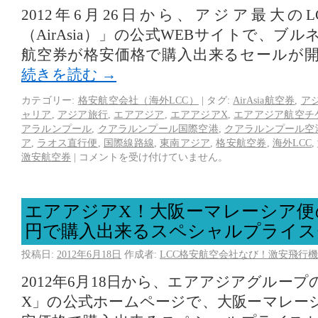
2012年6月26日から、アジア最大の
（AirAsia）」の公式WEBサイトで、ブ
航空券が格安価格で購入出来るセールが
続きを読む
→
カテゴリー:
格安航空会社（海外LCC）
|
タグ:
AirAsia航空券
,
アジ
ャリア
,
アジア旅行
,
エアアジア
,
エアアジアX
,
エアアジア航空チ
アラルンプール
,
クアラルンプール国際空港
,
クアラルンプール空
ア
,
ラオス直行便
,
国際線路線
,
東南アジア
,
格安航空券
,
海外LCC
,
激安航空券
|
コメントを受け付けていません。
エアアジアX！大阪ーマレーシア便の
円で購入出来るスペシャルプライス
投稿日:
2012年6月18日
作成者:
LCC格安航空会社なび！激安飛行機
2012年6月18日から、エアアジアグループ
X」の公式ホームページで、大阪ーマレー