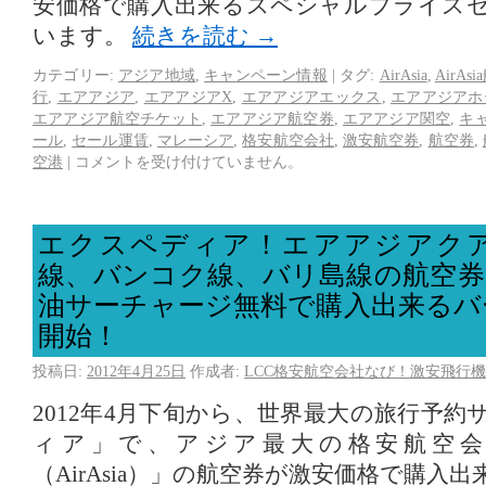
安価格で購入出来るスペシャルプライス
います。
続きを読む
→
カテゴリー:
アジア地域
,
キャンペーン情報
|
タグ:
AirAsia
,
AirAs
行
,
エアアジア
,
エアアジアX
,
エアアジアエックス
,
エアアジアホ
エアアジア航空チケット
,
エアアジア航空券
,
エアアジア関空
,
キ
ール
,
セール運賃
,
マレーシア
,
格安航空会社
,
激安航空券
,
航空券
,
空港
|
コメントを受け付けていません。
エクスペディア！エアアジアク
線、バンコク線、バリ島線の航空券
油サーチャージ無料で購入出来るバ
開始！
投稿日:
2012年4月25日
作成者:
LCC格安航空会社なび！激安飛行機
2012年4月下旬から、世界最大の旅行予
ィア」で、アジア最大の格安航空会
（AirAsia）」の航空券が激安価格で購入