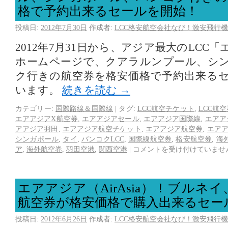
格で予約出来るセールを開始！
投稿日:
2012年7月30日
作成者:
LCC格安航空会社なび！激安飛行機
2012年7月31日から、アジア最大のLCC
ホームページで、クアラルンプール、シ
ク行きの航空券を格安価格で予約出来る
います。
続きを読む
→
カテゴリー:
国際路線＆国際線
|
タグ:
LCC航空チケット
,
LCC航
エアアジアX航空券
,
エアアジアセール
,
エアアジア国際線
,
エアア
アアジア羽田
,
エアアジア航空チケット
,
エアアジア航空券
,
エア
シンガポール
,
タイ
,
バンコクLCC
,
国際線航空券
,
格安航空券
,
海外
ア
,
海外航空券
,
羽田空港
,
関西空港
|
コメントを受け付けていませ
エアアジア（AirAsia）！ブルネ
航空券が格安価格で購入出来るセー
投稿日:
2012年6月26日
作成者:
LCC格安航空会社なび！激安飛行機