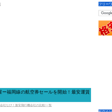
フリー
報
屋ー福岡線の航空券セールを開始！最安運賃
空会社なび！激安飛行機会社の比較/一覧
航空会