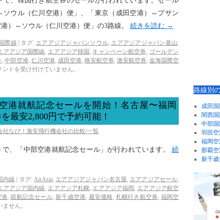
トで、韓国行き航空券のセールが行われています。セール
⇔ソウル（仁川空港）便」、「東京（成田空港）⇔プサン
空港）⇔ソウル（仁川空港）便」の3路線。
続きを読む
→
国際線
|
タグ:
エアアジアジャパンソウル
,
エアアジアジャパン釜山
,
エアアジア国際線
,
エアアジア韓国
,
キャンペーン航空券
,
ゴールデン
券
,
中部空港
,
仁川空港
,
成田空港
,
格安航空券
,
激安航空券
,
金海国際空
メントを受け付けていません。
路線別
空港就航記念セールを開始！名古屋〜福岡
成田国
最安2,800円で予約可能！
関西国
中部国
空会社なび！激安飛行機会社の比較/一覧
羽田空
福岡空
トで、「中部空港就航記念セール」が行われています。
続
那覇空
新千歳
国内線
|
タグ:
AirAsia
,
エアアジアジャパン名古屋
,
エアアジアセール
,
エアアジア国内線
,
エアアジア札幌
,
エアアジア福岡
,
エアアジア航空
空港
,
就航記念セール
,
新千歳空港
,
最安価格
,
札幌行き航空券
,
福岡空
いません。