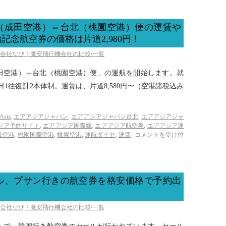
（成田空港）⇔台北（桃園空港）便の運賃や
念航空券の価格は片道2,980円！
空会社なび！激安飛行機会社の比較/一覧
田空港）⇔台北（桃園空港）便」の運航を開始します。就
日1往復計2本体制。運賃は、片道8,580円〜（空港諸税込み
Asia
,
エアアジアジャパン
,
エアアジアジャパン台北
,
エアアジアジャ
ジア予約サイト
,
エアアジア国際線
,
エアアジア航空券
,
エアアジア運
田空港
,
桃園国際空港
,
桃園空港
,
運航ダイヤ
,
運賃
|
コメントを受け付
ル、プサン行きの航空券を格安価格で予約出
空会社なび！激安飛行機会社の比較/一覧