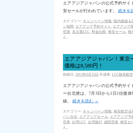
エアアジアジャパンの公式予約サイ
安セールが行われています。
続きを
カテゴリー:
キャンペーン情報
,
国内路線＆
ン福岡
,
エアアジア予約サイト
,
エアアジア
空港
,
名古屋LCC
,
料金比較
,
格安セール
,
格
ん。
エアアジアジャパン！東京
価格は8,580円！
投稿日:
2013年6月25日
作成者:
LCC格安航
エアアジアジャパンの公式予約サイ
ー台北便は、7月3日から1日1往復
線。
続きを読む
→
カテゴリー:
キャンペーン情報
,
格安航空会
パン台北
,
エアアジアセール
,
エアアジア予
空券
,
台湾LCC
,
台湾旅行
,
成田空港
,
格安セ
ん。