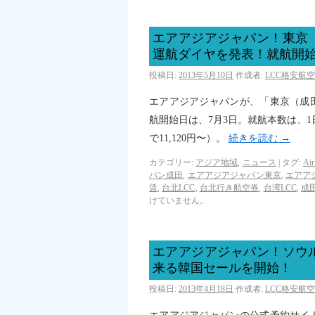
エアアジアジャパン！東京
運航ダイヤを発表！就航開始記
投稿日:
2013年5月10日
作成者:
LCC格安航
エアアジアジャパンが、「東京（成
航開始日は、7月3日。就航本数は、1
で11,120円〜）。
続きを読む
→
カテゴリー:
アジア地域
,
ニュース
|
タグ:
Air
パン成田
,
エアアジアジャパン東京
,
エアア
賃
,
台北LCC
,
台北行き航空券
,
台湾LCC
,
成
けていません。
エアアジアジャパン！ソウ
来る韓国セールを開始！
投稿日:
2013年4月18日
作成者:
LCC格安航