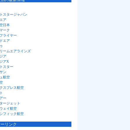
トスタージャパン
エア
空日本
マーク
フライヤー
ドエア
ゥ
リームエアラインズ
ジア
ジアX
トスター
サン
ュ航空
空
クスプレス航空
ト
アー
タージェット
ウェイ航空
シフィック航空
サーリンク