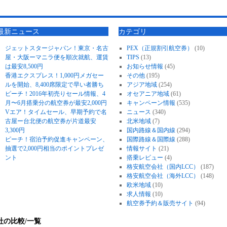
最新ニュース
カテゴリ
ジェットスタージャパン！東京・名古
PEX（正規割引航空券）
(10)
屋・大阪ーマニラ便を順次就航、運賃
TIPS
(13)
は最安8,500円
お知らせ情報
(45)
香港エクスプレス！1,000円メガセー
その他
(195)
ルを開始、8,400席限定で早い者勝ち
アジア地域
(254)
ピーチ！2016年初売りセール情報、4
オセアニア地域
(61)
月〜6月搭乗分の航空券が最安2,000円
キャンペーン情報
(535)
Vエア！タイムセール、早期予約で名
ニュース
(340)
古屋ー台北便の航空券が片道最安
北米地域
(7)
3,300円
国内路線＆国内線
(294)
ピーチ！宿泊予約促進キャンペーン、
国際路線＆国際線
(288)
抽選で2,000円相当のポイントプレゼ
情報サイト
(21)
ント
搭乗レビュー
(4)
格安航空会社（国内LCC）
(187)
格安航空会社（海外LCC）
(148)
欧米地域
(10)
求人情報
(10)
航空券予約＆販売サイト
(94)
社の比較/一覧