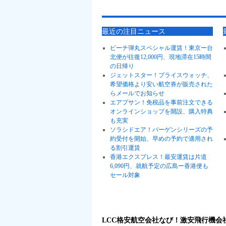
最近の注目ニュース
ピーチ弾丸スペシャル運賃！東京ー台
北便が往復12,000円、現地滞在15時間
の日帰り
ジェットスター！プライスウォッチ、
希望価格より安い航空券が販売された
らメールでお知らせ
エアプサン！免税品を事前注文できる
オンラインショップを開設、購入特典
も充実
ソラシドエア！バーゲンシリーズの予
約受付を開始、早めの予約で適用され
る割引運賃
香港エクスプレス！最安運賃は片道
6,090円、就航予定の広島ー香港便も
セール対象
LCC格安航空会社なび！激安飛行機会