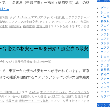
トで、「名古屋（中部空港）ー福岡（福岡空港）線」の格
ピーチ
読む
→
ジェッ
バニラ
国内線
|
タグ:
AirAsia
,
エアアジアジャパン名古屋
,
エアアジアジャパ
春秋航
国内線
,
エアアジア格安航空券
,
セントレア
,
セントレアLCC
,
中部国際
スカイ
安運賃
,
福岡旅行
,
福岡空港
,
運賃比較
|
コメントを受け付けていませ
スター
ソラシ
エアド
フジド
エアア
ー台北便の格安セールを開始！航空券の最安
エアア
ジェッ
エアプ
空会社なび！激安飛行機会社の比較/一覧
チェジ
春秋航
トで、東京ー台北便の格安セールが行われています。東京
香港エ
体制での運航を開始するエアアジアジャパン第4の国際線路
スクー
ジンエ
イース
ティー
社（国内LCC）
|
タグ:
AirAsia
,
エアアジアジャパン
,
エアアジアジャ
セブパ
約サイト
,
セール航空券
,
セール運賃
,
台北LCC
,
台北旅行
,
台北行き航
ール
,
桃園空港
,
燃油サーチャージ無料
|
コメントを受け付けていませ
スポン