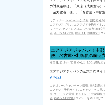
エアアジアジャパンの公式予約サイ
の対象路線は、「東京（成田空港）
（金海空港）便」、「名古屋（中部
カテゴリー:
キャンペーン情報
,
国際路線＆
エアアジアプサン
,
エアアジア予約サイト
,
ウィーク
,
セントレアLCC
,
ソウル行き航空
港
,
釜山行き航空券
,
韓国LCC
,
韓国旅行
|
コ
エアアジアジャパン！中部
便、名古屋〜札幌便の航空券を
投稿日:
2013年4月3日
作成者:
LCC格安航
エアアジアジャパンの公式予約サイ
きを読む
→
カテゴリー:
キャンペーン情報
,
国内路線＆
エアアジア予約サイト
,
エアアジア名古屋
,
券
,
エアアジア運賃
,
セントレア
,
中部国際
港
,
福岡行き航空券
|
コメントを受け付けて