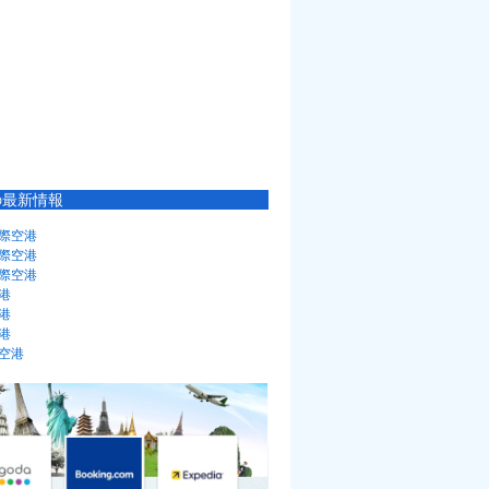
の最新情報
際空港
際空港
際空港
港
港
港
空港