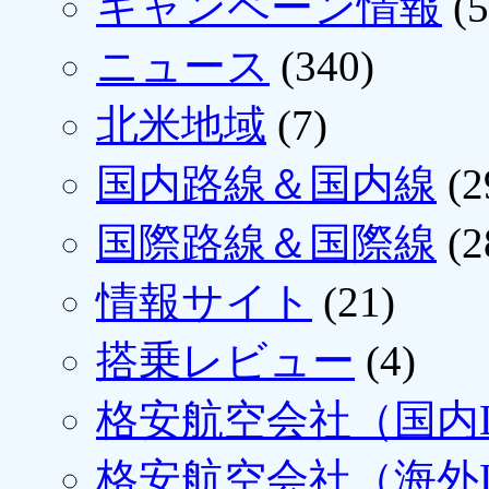
キャンペーン情報
(5
ニュース
(340)
北米地域
(7)
国内路線＆国内線
(2
国際路線＆国際線
(2
情報サイト
(21)
搭乗レビュー
(4)
格安航空会社（国内L
格安航空会社（海外L