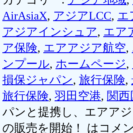
AirAsiaX
,
アジアLCC
,
エ
アジアインシュア
,
エア
ア保険
,
エアアジア航空
,
ンプール
,
ホームページ
,
損保ジャパン
,
旅行保険
,
旅行保険
,
羽田空港
,
関西
パンと提携し、エアアジ
の販売を開始！ は
コメ