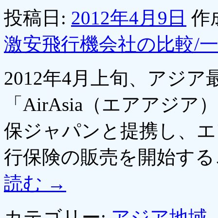
投稿日:
2012年4月9日
作
激安飛行機会社の比較/
2012年4月上旬、アジ
「AirAsia（エアア
保ジャパンと提携し、エ
行保険の販売を開始する
読む
→
カテゴリー:
アジア地域
,