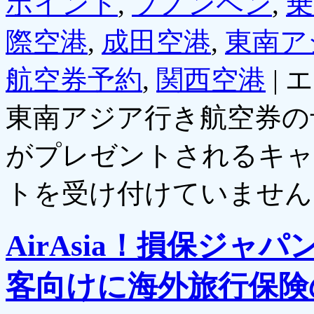
ポイント
,
プノンペン
,
乗
際空港
,
成田空港
,
東南ア
航空券予約
,
関西空港
|
エ
東南アジア行き航空券の
がプレゼントされるキャ
トを受け付けていません
AirAsia！損保ジ
客向けに海外旅行保険