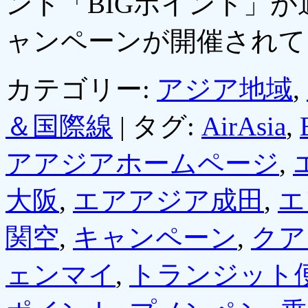
ント「BIGポイント」
ャンペーンが開催され
カテゴリー:
アジア地域
,
＆国際線
|
タグ:
AirAsia
,
アアジアホームページ
,
大阪
,
エアアジア成田
,
エ
関空
,
キャンペーン
,
クア
ェンマイ
,
トランジット