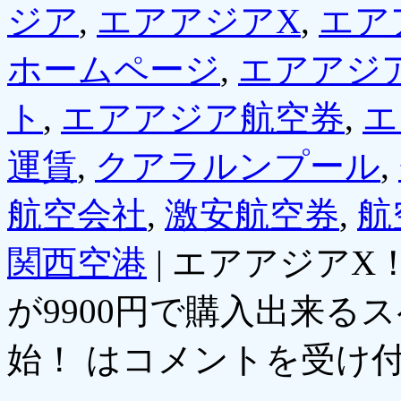
ジア
,
エアアジアX
,
エア
ホームページ
,
エアアジ
ト
,
エアアジア航空券
,
エ
運賃
,
クアラルンプール
,
航空会社
,
激安航空券
,
航
関西空港
|
エアアジアX
が9900円で購入出来る
始！ は
コメントを受け