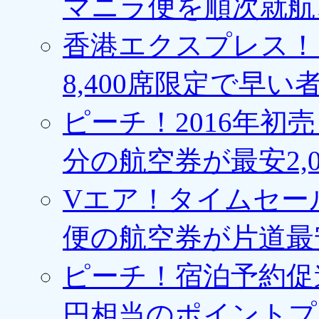
マニラ便を順次就航、
香港エクスプレス！1
8,400席限定で早い
ピーチ！2016年初
分の航空券が最安2,0
Vエア！タイムセー
便の航空券が片道最安3
ピーチ！宿泊予約促進
円相当のポイントプ