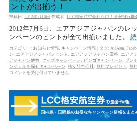
ントが出揃う！
投稿日:
2012年7月6日
作成者:
LCC格安航空会社なび！激安飛行機
2012年7月6日、エアアジアジャパンの
ンペーンのヒントが全て出揃いました。
カテゴリー:
お知らせ情報
,
キャンペーン情報
|
タグ:
AirAsia
,
Fac
ン
,
エアアジアジャパンヒント
,
エアアジアジャパン回答
,
エアア
アジャパン解答
,
クイズキャンペーン
,
ビンゴキャンペーン
,
プレ
ンジェルを探せキャンペーン
,
格安航空会社
,
無料プレゼント
,
無
コメントを受け付けていません。