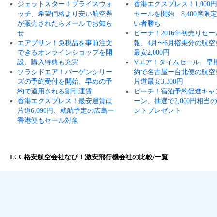
ジェットスター！プライスウォ
香港エクスプレス！1,000
ッチ、希望価格より安い航空券
セールを開始、8,400席限
が販売されたらメールでお知ら
い者勝ち
せ
ピーチ！2016年初売りセー
エアプサン！免税品を事前注文
報、4月〜6月搭乗分の航空
できるオンラインショップを開
最安2,000円
設、購入特典も充実
Vエア！タイムセール、早
ソラシドエア！バーゲンシリー
約で名古屋ー台北便の航空
ズの予約受付を開始、早めの予
片道最安3,300円
約で適用される割引運賃
ピーチ！宿泊予約促進キャ
香港エクスプレス！最安運賃は
ーン、抽選で2,000円相当
片道6,090円、就航予定の広島ー
ントプレゼント
香港便もセール対象
LCC格安航空会社なび！激安飛行機会社の比較/一覧