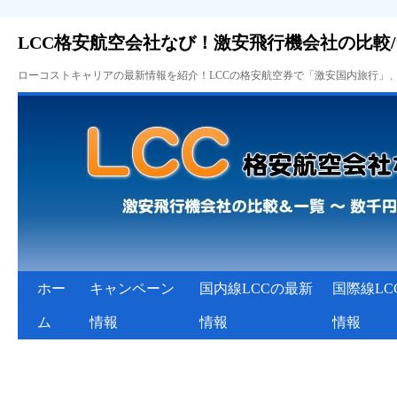
LCC格安航空会社なび！激安飛行機会社の比較
ローコストキャリアの最新情報を紹介！LCCの格安航空券で「激安国内旅行」
ホー
キャンペーン
国内線LCCの最新
国際線LC
ム
情報
情報
情報