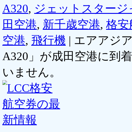
A320
,
ジェットスタージ
田空港
,
新千歳空港
,
格安
空港
,
飛行機
|
エアアジ
A320」が成田空港に到着
いません。