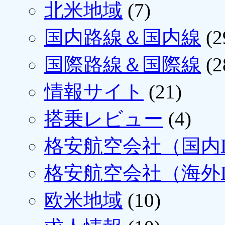
北米地域
(7)
国内路線＆国内線
(2
国際路線＆国際線
(2
情報サイト
(21)
搭乗レビュー
(4)
格安航空会社（国内L
格安航空会社（海外L
欧米地域
(10)