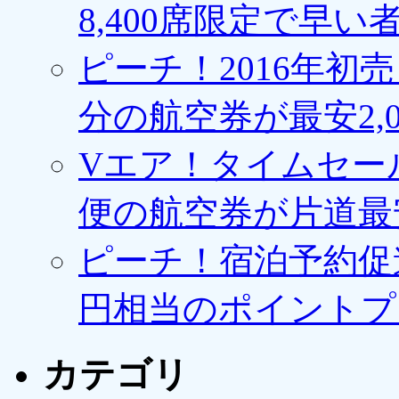
8,400席限定で早い
ピーチ！2016年初
分の航空券が最安2,0
Vエア！タイムセー
便の航空券が片道最安3
ピーチ！宿泊予約促進
円相当のポイントプ
カテゴリ