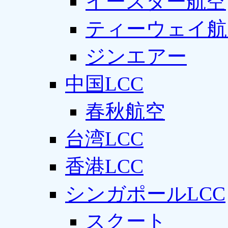
イースター航空
ティーウェイ航
ジンエアー
中国LCC
春秋航空
台湾LCC
香港LCC
シンガポールLCC
スクート