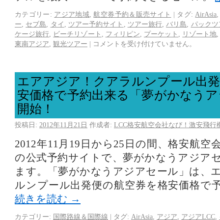
カテゴリー:
アジア地域
,
航空券予約＆販売サイト
|
タグ:
AirAsia
ー
,
セブ島
,
タイ
,
ツアー予約サイト
,
ツアー旅行
,
バリ島
,
パックツ
ケージ旅行
,
ビーチリゾート
,
フィリピン
,
プーケット
,
リゾート地
東南アジア
,
観光ツアー
|
コメントを受け付けていません。
エアアジア！クアラルンプール出発
安価格で予約出来る「夢がかなうア
開始！
投稿日:
2012年11月21日
作成者:
LCC格安航空会社なび！激安飛行
2012年11月19日から25日の間、格安航
の公式予約サイトで、夢がかなうアジア
ます。「夢がかなうアジアセール」は、
ルンプール出発便の航空券を格安価格で
続きを読む
→
カテゴリー:
国際路線＆国際線
|
タグ:
AirAsia
,
アジア
,
アジアLCC
,