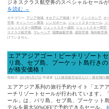
ジネスクラス航空券のスペシャルセール
を読む
→
カテゴリー:
アジア地域
,
オセアニア地域
|
タグ:
インドネシア
,
オ
空券
,
キャンペーン運賃
,
シンガポール
,
ジェットスターセール
,
ジ
ジェットスター国際線
,
ジェットスター成田
,
ジェットスター関空
,
スクラス航空券
,
マレーシア
,
国際線航空券
,
成田空港
,
海外航空券
けていません。
エアアジアゴー！ビーチリゾートセ
リ島、セブ島、プーケット島行きの
が格安価格！
投稿日:
2013年6月27日
作成者:
LCC格安航空会社なび！激安飛行機
エアアジア系列の旅行予約サイト「エア
ーチリゾートセールが行われています。
ール」は、バリ島、セブ島、プーケット
テルを最大50%OFFで予約できるセール。