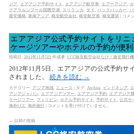
ジア
,
エアアジア予約サイト
,
エアアジア航空券
,
エアーアジア
,
カ
クアラルンプール国際空港
,
スリランカ
,
タイ
,
バックパッカー
,
バ
最安価格
,
東南アジア
,
格安航空会社
,
格安航空券
,
格安運賃
|
コメ
エアアジア公式予約サイトをリニ
ケージツアーやホテルの予約が便利
投稿日:
2012年11月5日
作成者:
LCC格安航空会社なび！激安飛行機
2012年11月5日、エアアジアの公式予約
されました。
続きを読む
→
カテゴリー:
アジア地域
,
ニュース
|
タグ:
AirAsia
,
インドネシア
,
アジアジャパン
,
エアアジアツアー
,
エアアジア予約
,
エアアジア
ケージツアー
,
フィリピン
,
ホテル予約サイト
,
予約サイト
,
公式サ
海外LCC
,
海外旅行
|
コメントを受け付けていません。
←
以前の投稿