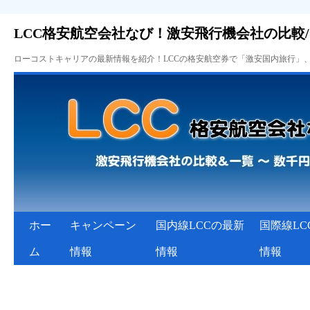
LCC格安航空会社なび！激安飛行機会社の比較
ローコストキャリアの最新情報を紹介！LCCの格安航空券で「激安国内旅行」
ホー
キャンペーン
国内線LCCの最新
国際線LC
ム
情報
情報
情報