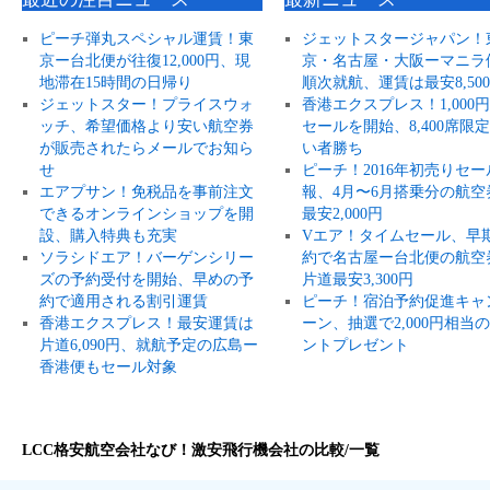
ピーチ弾丸スペシャル運賃！東
ジェットスタージャパン！
京ー台北便が往復12,000円、現
京・名古屋・大阪ーマニラ
地滞在15時間の日帰り
順次就航、運賃は最安8,50
ジェットスター！プライスウォ
香港エクスプレス！1,000
ッチ、希望価格より安い航空券
セールを開始、8,400席限
が販売されたらメールでお知ら
い者勝ち
せ
ピーチ！2016年初売りセー
エアプサン！免税品を事前注文
報、4月〜6月搭乗分の航空
できるオンラインショップを開
最安2,000円
設、購入特典も充実
Vエア！タイムセール、早
ソラシドエア！バーゲンシリー
約で名古屋ー台北便の航空
ズの予約受付を開始、早めの予
片道最安3,300円
約で適用される割引運賃
ピーチ！宿泊予約促進キャ
香港エクスプレス！最安運賃は
ーン、抽選で2,000円相当
片道6,090円、就航予定の広島ー
ントプレゼント
香港便もセール対象
LCC格安航空会社なび！激安飛行機会社の比較/一覧