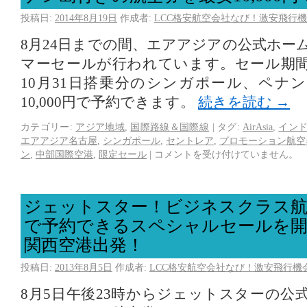
投稿日:
2014年8月19日
作成者:
LCC格安航空会社なび！激安飛行機
8月24日までの間、エアアジアの公式ホー
マーセールが行われています。セール期間
10月31日搭乗分のシンガポール、ペナ
10,000円で予約できます。
続きを読む
→
カテゴリー:
アジア地域
,
国際路線＆国際線
|
タグ:
AirAsia
,
イン
エアアジア名古屋
,
シンガポール
,
セントレア
,
プロモーション航空
ン
,
中部国際空港
,
限定セール
|
コメントを受け付けていません。
ジェットスター！ビジネスクラス航
で予約できるスペシャルセールを開
関西空港出発！
投稿日:
2013年8月5日
作成者:
LCC格安航空会社なび！激安飛行機
8月5日午後23時からジェットスターの公