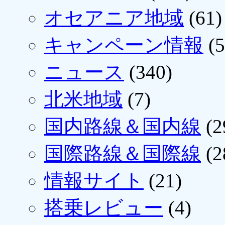
オセアニア地域
(61)
キャンペーン情報
(5
ニュース
(340)
北米地域
(7)
国内路線＆国内線
(2
国際路線＆国際線
(2
情報サイト
(21)
搭乗レビュー
(4)