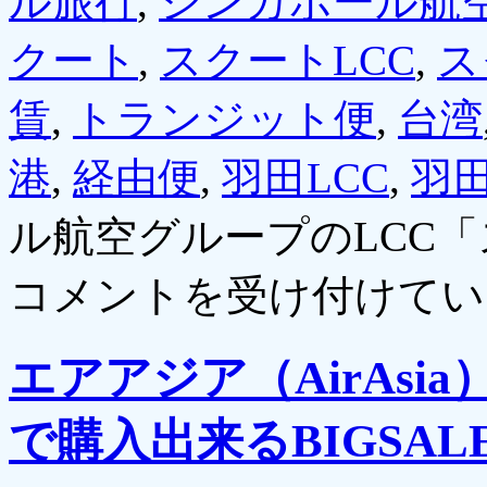
ル旅行
,
シンガポール航
クート
,
スクートLCC
,
ス
賃
,
トランジット便
,
台湾
港
,
経由便
,
羽田LCC
,
羽
ル航空グループのLCC
コメントを受け付けてい
エアアジア（AirAs
で購入出来るBIGSA