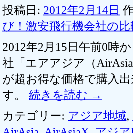
投稿日:
2012年2月14日
作
び！激安飛行機会社の比
2012年2月15日午前0
社「エアアジア（AirA
が超お得な価格で購入出来
す。
続きを読む
→
カテゴリー:
アジア地域
,
AirAsia
,
AirAsiaX
,
アジア