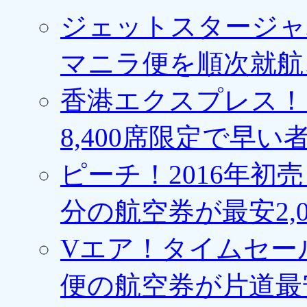
ジェットスタージャ
マニラ便を順次就航、
香港エクスプレス！1
8,400席限定で早い
ピーチ！2016年初
分の航空券が最安2,0
Vエア！タイムセー
便の航空券が片道最安3