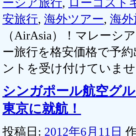
ーシア旅行
,
ローコスト
安旅行
,
海外ツアー
,
海外
（AirAsia）！マレ
ー旅行を格安価格で予約
ントを受け付けていませ
シンガポール航空グル
東京に就航！
投稿日:
2012年6月11日
作