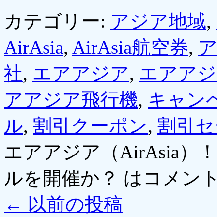
カテゴリー:
アジア地域
,
AirAsia
,
AirAsia航空券
,
ア
社
,
エアアジア
,
エアアジ
アアジア飛行機
,
キャン
ル
,
割引クーポン
,
割引セ
エアアジア（AirAsia
ルを開催か？ は
コメン
←
以前の投稿