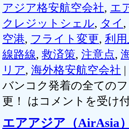
アジア格安航空会社
,
エ
クレジットシェル
,
タイ
,
空港
,
フライト変更
,
利用
線路線
,
救済策
,
注意点
,
リア
,
海外格安航空会社
|
バンコク発着の全てのフ
更！ は
コメントを受け
エアアジア（AirAs