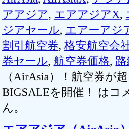
アアジア
,
エアアジアX
,
ジアセール
,
エアーアジ
割引航空券
,
格安航空会
券セール
,
航空券価格
,
路
（AirAsia）！航空券
BIGSALEを開催！ は
コ
ん。