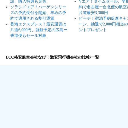
設、購入特典も充実
Vエア！タイムセール、早
ソラシドエア！バーゲンシリー
約で名古屋ー台北便の航空
ズの予約受付を開始、早めの予
片道最安3,300円
約で適用される割引運賃
ピーチ！宿泊予約促進キャ
香港エクスプレス！最安運賃は
ーン、抽選で2,000円相当
片道6,090円、就航予定の広島ー
ントプレゼント
香港便もセール対象
LCC格安航空会社なび！激安飛行機会社の比較/一覧