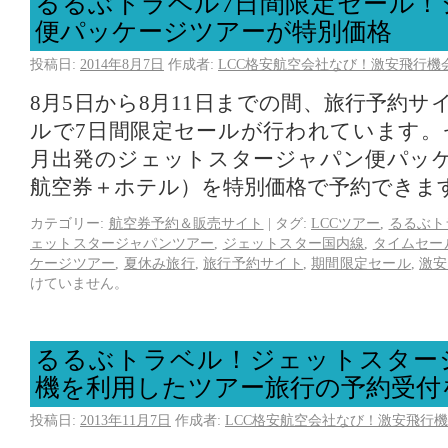
るるぶトラベル7日間限定セール！
便パッケージツアーが特別価格
投稿日:
2014年8月7日
作成者:
LCC格安航空会社なび！激安飛行機
8月5日から8月11日までの間、旅行予約
ルで7日間限定セールが行われています。
月出発のジェットスタージャパン便パッ
航空券＋ホテル）を特別価格で予約できま
カテゴリー:
航空券予約＆販売サイト
|
タグ:
LCCツアー
,
るるぶト
ェットスタージャパンツアー
,
ジェットスター国内線
,
タイムセー
ケージツアー
,
夏休み旅行
,
旅行予約サイト
,
期間限定セール
,
激安
けていません。
るるぶトラベル！ジェットスター
機を利用したツアー旅行の予約受付
投稿日:
2013年11月7日
作成者:
LCC格安航空会社なび！激安飛行機