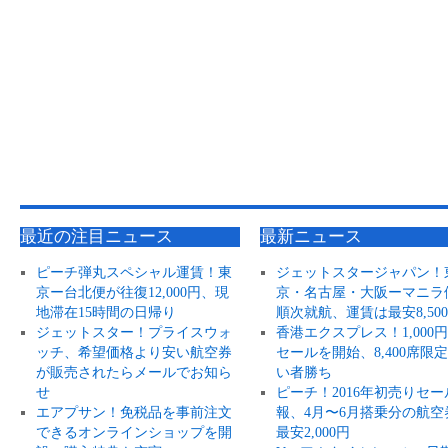
最近の注目ニュース
最新ニュース
ピーチ弾丸スペシャル運賃！東
ジェットスタージャパン！
京ー台北便が往復12,000円、現
京・名古屋・大阪ーマニラ
地滞在15時間の日帰り
順次就航、運賃は最安8,50
ジェットスター！プライスウォ
香港エクスプレス！1,000
ッチ、希望価格より安い航空券
セールを開始、8,400席限
が販売されたらメールでお知ら
い者勝ち
せ
ピーチ！2016年初売りセー
エアプサン！免税品を事前注文
報、4月〜6月搭乗分の航空
できるオンラインショップを開
最安2,000円