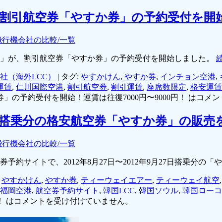
割引航空券「やすか券」の予約受付を開始！
飛行機会社の比較/一覧
航空」が、割引航空券「やすか券」の予約受付を開始しました。
社（海外LCC）
|
タグ:
やすかけん
,
やすか券
,
インチョン空港
,
運賃
,
仁川国際空港
,
割引航空券
,
割引運賃
,
座席数限定
,
格安運賃
の予約受付を開始！運賃は往復7000円〜9000円！ は
コメン
月末搭乗分の格安航空券「やすか券」の販売
飛行機会社の比較/一覧
空券予約サイトで、2012年8月27日〜2012年9月27日搭乗分
,
やすかけん
,
やすか券
,
ティーウェイエアー
,
ティーウェイ航空
福岡空港
,
航空券予約サイト
,
韓国LCC
,
韓国ソウル
,
韓国ローコ
 は
コメントを受け付けていません。