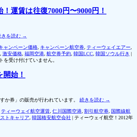
運賃は往復7000円〜9000円！
続きを読む
→
キャンペーン価格
,
キャンペーン航空券
,
ティーウェイエアー
,
,
激安価格
,
福岡空港
,
航空券予約
,
韓国LCC
,
韓国ソウル行き
|
トを受け付けていません。
を開始！
の「やすか券」の販売が行われています。
続きを読む
→
,
ティーウェイ航空運賃
,
仁川国際空港
,
割引航空券
,
国際線航
ストキャリア
,
韓国格安航空会社
|
ティーウェイ航空！2012年