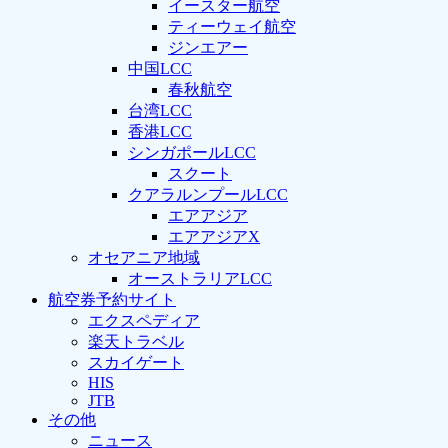
イースター航空
ティーウェイ航空
ジンエアー
中国LCC
春秋航空
台湾LCC
香港LCC
シンガポールLCC
スクート
クアラルンプールLCC
エアアジア
エアアジアX
オセアニア地域
オーストラリアLCC
航空券予約サイト
エクスペディア
楽天トラベル
スカイゲート
HIS
JTB
その他
ニュース