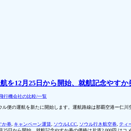
を12月25日から開始、就航記念やすか券の
飛行機会社の比較/一覧
ソウル便の運航を新たに開始します。運航路線は那覇空港ー仁川
すか券
,
キャンペーン運賃
,
ソウルLCC
,
ソウル行き航空券
,
ティ
25日から開始、就航記念やすか券の価格は片道2,000円 は
コ