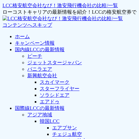
LCC格安航空会社なび！激安飛行機会社の比較/一覧
ローコストキャリアの最新情報を紹介！LCCの格安航空券
コンテンツへスキップ
ホーム
キャンペーン情報
国内線LCCの最新情報
ピーチ
ジェットスタージャパン
バニラエア
新興航空会社
スカイマーク
スターフライヤー
ソラシドエア
エアドゥ
国際線LCCの最新情報
アジア地域
韓国LCC
エアプサン
チェジュ航空