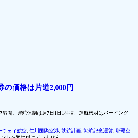
価格は片道2,000円
空港間、運航体制は週7日1日1往復、運航機材はボーイング
ーウェイ航空
,
仁川国際空港
,
就航計画
,
就航記念運賃
,
那覇空
メントを受け付けていません。