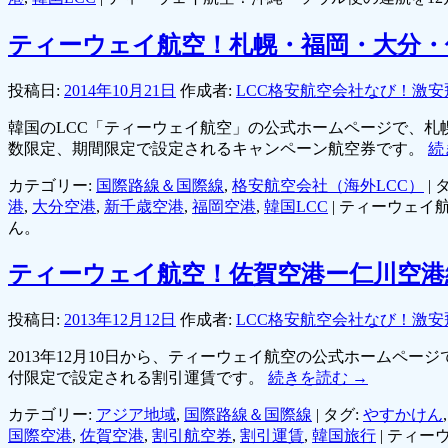
ティーウェイ航空！札幌・福岡・大分・
投稿日:
2014年10月21日
作成者:
LCC格安航空会社なび！激安
韓国のLCC「ティーウェイ航空」の公式ホームページで、札
数限定、期間限定で設定されるキャンペーン航空券です。
続
カテゴリー:
国際路線＆国際線
,
格安航空会社（海外LCC）
|
タ
港
,
大分空港
,
新千歳空港
,
福岡空港
,
韓国LCC
|
ティーウェイ
ん。
ティーウェイ航空！佐賀空港ー仁川空港線
投稿日:
2013年12月12日
作成者:
LCC格安航空会社なび！激安
2013年12月10日から、ティーウェイ航空の公式ホーム
付限定で設定される割引運賃です。
続きを読む
→
カテゴリー:
アジア地域
,
国際路線＆国際線
|
タグ:
やすかけん
国際空港
,
佐賀空港
,
割引航空券
,
割引運賃
,
韓国旅行
|
ティーウ