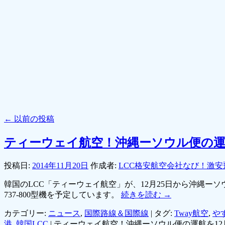
←
以前の投稿
ティーウェイ航空！沖縄ーソウル便の運航
投稿日:
2014年11月20日
作成者:
LCC格安航空会社なび！激安
韓国のLCC「ティーウェイ航空」が、12月25日から沖縄ー
737-800型機を予定しています。
続きを読む
→
カテゴリー:
ニュース
,
国際路線＆国際線
|
タグ:
Tway航空
,
や
港
,
韓国LCC
|
ティーウェイ航空！沖縄ーソウル便の運航を12月