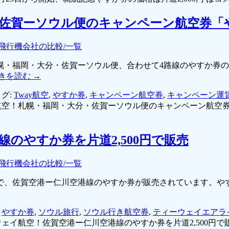
佐賀ーソウル便のキャンペーン航空券「
飛行機会社の比較/一覧
幌・福岡・大分・佐賀ーソウル便、合わせて4路線のやすか券
きを読む
→
グ:
Tway航空
,
やすか券
,
キャンペーン航空券
,
キャンペーン運
航空！札幌・福岡・大分・佐賀ーソウル便のキャンペーン航空券
のやすか券を片道2,500円で販売
飛行機会社の比較/一覧
ページで、佐賀空港ー仁川空港線のやすか券が販売されています。
,
やすか券
,
ソウル旅行
,
ソウル行き航空券
,
ティーウェイエアラ
ェイ航空！佐賀空港ー仁川空港線のやすか券を片道2,500円で販