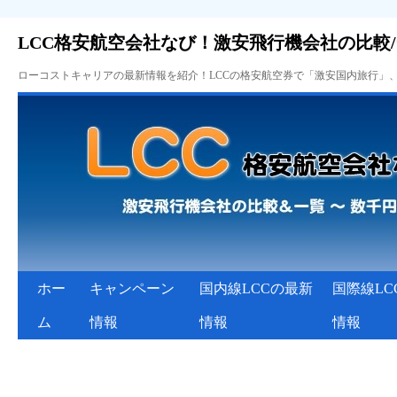
LCC格安航空会社なび！激安飛行機会社の比較
ローコストキャリアの最新情報を紹介！LCCの格安航空券で「激安国内旅行」
ホー
キャンペーン
国内線LCCの最新
国際線LC
ム
情報
情報
情報