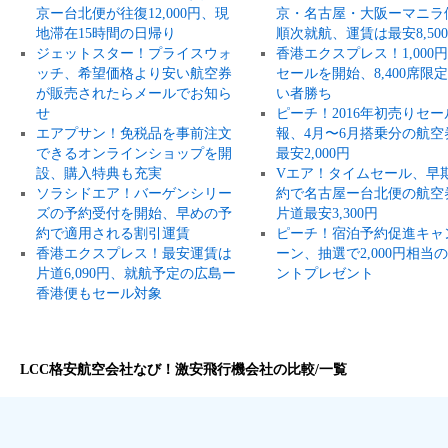
京ー台北便が往復12,000円、現
京・名古屋・大阪ーマニラ
地滞在15時間の日帰り
順次就航、運賃は最安8,50
ジェットスター！プライスウォ
香港エクスプレス！1,000
ッチ、希望価格より安い航空券
セールを開始、8,400席限
が販売されたらメールでお知ら
い者勝ち
せ
ピーチ！2016年初売りセー
エアプサン！免税品を事前注文
報、4月〜6月搭乗分の航空
できるオンラインショップを開
最安2,000円
設、購入特典も充実
Vエア！タイムセール、早
ソラシドエア！バーゲンシリー
約で名古屋ー台北便の航空
ズの予約受付を開始、早めの予
片道最安3,300円
約で適用される割引運賃
ピーチ！宿泊予約促進キャ
香港エクスプレス！最安運賃は
ーン、抽選で2,000円相当
片道6,090円、就航予定の広島ー
ントプレゼント
香港便もセール対象
LCC格安航空会社なび！激安飛行機会社の比較/一覧