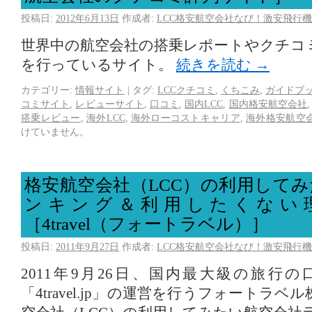
投稿日:
2012年6月13日
作成者:
LCC格安航空会社なび！激安飛行機
世界中の航空会社の搭乗レポートやクチコ
を行っているサイト。
続きを読む
→
カテゴリー:
情報サイト
|
タグ:
LCCクチコミ
,
くちこみ
,
ガイドブ
コミサイト
,
レビューサイト
,
口コミ
,
国内LCC
,
国内格安航空会社
搭乗レビュー
,
海外LCC
,
海外ローコストキャリア
,
海外格安航空
けていません。
格安航空会社（LCC）の利用して
ンキング＆利用したくない
［4travel（フォートラベル）］
投稿日:
2011年9月27日
作成者:
LCC格安航空会社なび！激安飛行機
2011年9月26日、国内最大級の旅行
「4travel.jp」の運営を行うフォートラ