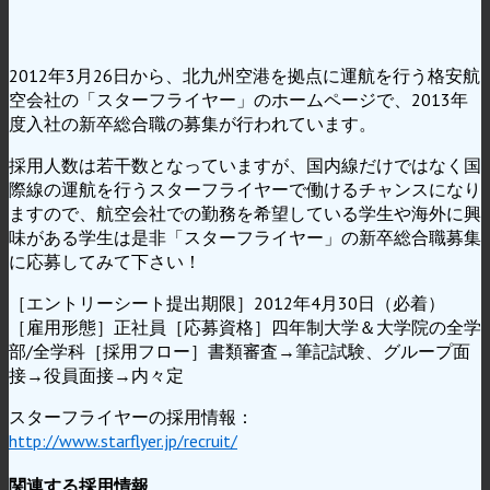
2012年3月26日から、北九州空港を拠点に運航を行う格安航
空会社の「スターフライヤー」のホームページで、2013年
度入社の新卒総合職の募集が行われています。
採用人数は若干数となっていますが、国内線だけではなく国
際線の運航を行うスターフライヤーで働けるチャンスになり
ますので、航空会社での勤務を希望している学生や海外に興
味がある学生は是非「スターフライヤー」の新卒総合職募集
に応募してみて下さい！
［エントリーシート提出期限］2012年4月30日（必着）
［雇用形態］正社員［応募資格］四年制大学＆大学院の全学
部/全学科［採用フロー］書類審査→筆記試験、グループ面
接→役員面接→内々定
スターフライヤーの採用情報：
http://www.starflyer.jp/recruit/
関連する採用情報