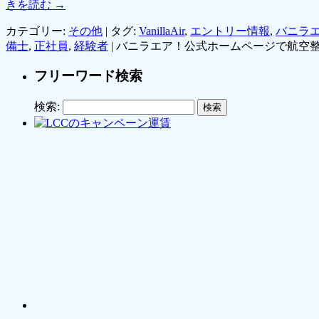
きを読む
→
カテゴリー:
その他
|
タグ:
VanillaAir
,
エントリー情報
,
バニラ
備士
,
正社員
,
経験者
|
バニラエア！公式ホームページで航空整
フリーワード検索
検索: