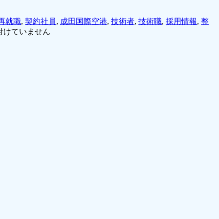
再就職
,
契約社員
,
成田国際空港
,
技術者
,
技術職
,
採用情報
,
整
付けていません