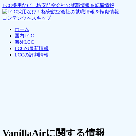
LCC採用なび！格安航空会社の就職情報＆転職情報
コンテンツへスキップ
ホーム
国内LCC
海外LCC
LCCの最新情報
LCCの評判情報
VanillaAirに関する情報