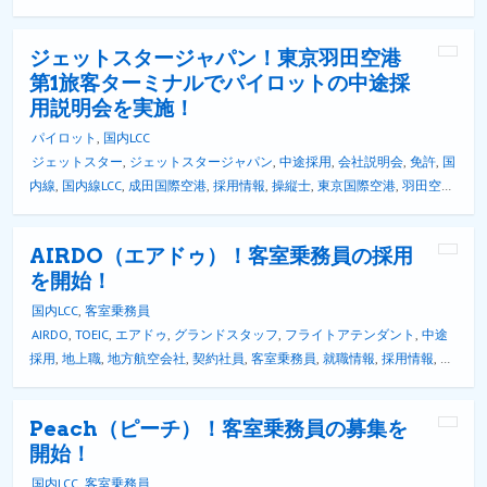
会社
,
契約社員
,
客室乗務員
,
就職情報
,
採用情報
,
新興航空会社
,
未経験者
,
経験者
,
英検
,
英語能力
,
転職情報
,
静岡空港
ジェットスタージャパン！東京羽田空港
第1旅客ターミナルでパイロットの中途採
用説明会を実施！
パイロット
,
国内LCC
ジェットスター
,
ジェットスタージャパン
,
中途採用
,
会社説明会
,
免許
,
国
内線
,
国内線LCC
,
成田国際空港
,
採用情報
,
操縦士
,
東京国際空港
,
羽田空港
,
英語
,
英語能力
,
説明会
,
転職情報
AIRDO（エアドゥ）！客室乗務員の採用
を開始！
国内LCC
,
客室乗務員
AIRDO
,
TOEIC
,
エアドゥ
,
グランドスタッフ
,
フライトアテンダント
,
中途
採用
,
地上職
,
地方航空会社
,
契約社員
,
客室乗務員
,
就職情報
,
採用情報
,
新
千歳空港
,
新卒採用
,
新興航空会社
,
東京国際空港
,
格安航空会社
,
正社員
,
羽田空港
,
英検
,
英語能力
,
転職情報
Peach（ピーチ）！客室乗務員の募集を
開始！
国内LCC
,
客室乗務員