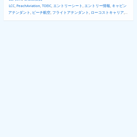
LCC
,
PeachAviation
,
TOEIC
,
エントリーシート
,
エントリー情報
,
キャビン
アテンダント
,
ピーチ航空
,
フライトアテンダント
,
ローコストキャリア
,
中途採用
,
契約社員
,
客室乗務員
,
新千歳空港
,
新卒採用
,
福岡空港
,
締切日
,
英語能力
,
試用期間
,
関西国際空港