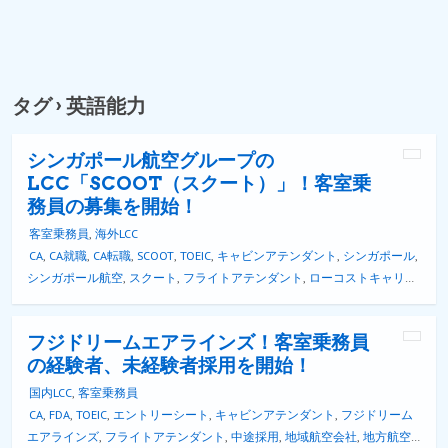
タグ › 英語能力
シンガポール航空グループの
LCC「SCOOT（スクート）」！客室乗
務員の募集を開始！
客室乗務員
,
海外LCC
CA
,
CA就職
,
CA転職
,
SCOOT
,
TOEIC
,
キャビンアテンダント
,
シンガポール
,
シンガポール航空
,
スクート
,
フライトアテンダント
,
ローコストキャリア
,
台湾
,
国際線LCC
,
客室乗務員
,
成田国際空港
,
採用情報
,
海外LCC
,
海外ロー
コストキャリア
,
海外航空会社
,
英語
,
英語能力
,
転職情報
フジドリームエアラインズ！客室乗務員
の経験者、未経験者採用を開始！
国内LCC
,
客室乗務員
CA
,
FDA
,
TOEIC
,
エントリーシート
,
キャビンアテンダント
,
フジドリーム
エアラインズ
,
フライトアテンダント
,
中途採用
,
地域航空会社
,
地方航空