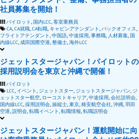
社員募集を開始！
パイロット
,
国内LCC
,
客室乗務員
CA
,
CA就職
,
CA転職
,
キャビンアテンダント
,
バックオフィス
,
フライトアテンダント
,
中国語
,
中途採用
,
事務職
,
人材募集
,
国
内線LCC
,
成田国際空港
,
整備士
,
海外LCC
ジェットスタージャパン！パイロットの
採用説明会を東京と沖縄で開催！
パイロット
LCC
,
イベント
,
ジェットスター
,
ジェットスタージャパン
,
ジ
ェットスター航空
,
ローコストキャリア
,
中途採用
,
会社説明会
,
国内線LCC
,
採用説明会
,
操縦士
,
東京
,
格安航空会社
,
沖縄
,
羽田
空港
,
説明会
,
転職イベント
,
転職情報
,
転職説明会
ジェットスタージャパン！運航開始に向