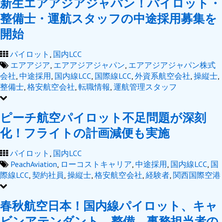
新生エアアジアジャパン！パイロット・
整備士・運航スタッフの中途採用募集を
開始
パイロット
,
国内LCC
エアアジア
,
エアアジアジャパン
,
エアアジアジャパン株式
会社
,
中途採用
,
国内線LCC
,
国際線LCC
,
外資系航空会社
,
操縦士
,
整備士
,
格安航空会社
,
転職情報
,
運航管理スタッフ
ピーチ航空パイロット不足問題が深刻
化！フライトの計画減便も実施
パイロット
,
国内LCC
PeachAviation
,
ローコストキャリア
,
中途採用
,
国内線LCC
,
国
際線LCC
,
契約社員
,
操縦士
,
格安航空会社
,
経験者
,
関西国際空港
春秋航空日本！国内線パイロット、キャ
ビンアテンダント、整備、事務担当者の